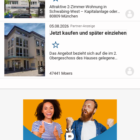
Merken
Attraktive 2-Zimmer-Wohnung in
5
Schwabing-West – Kapitalanlage oder
Eigenbedarf! *PROVISIONSFREI!* Diese
80809 München
gepflegte 2-Zimmer-Wohnung bietet
sowohl Kapitalanlegern als auch
05.08.2026
Partner-Anzeige
Eigennutzern eine attraktive...
Jetzt kaufen und später einziehen
Merken
Das Angebot bezieht sich auf die im 2.
Obergeschoss des Hauses gelegene
Wohnung mit ca. 64m² Wohnfläche, die
Sie selbstverständlich auch bequem über
5
den Aufzug erreichen.
Sie betreten die
47441 Moers
Wohnung in...