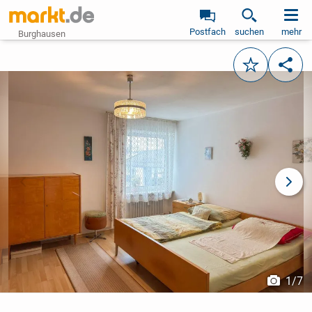
Postfach
suchen
mehr
Burghausen
Merken
Teile
vorheriges Bild
näch
1
/
7