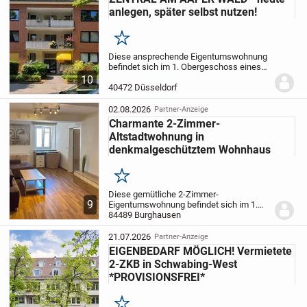
anlegen, später selbst nutzen!
Merken
Diese ansprechende Eigentumswohnung
befindet sich im 1. Obergeschoss eines
gepflegten Mehrfamilienhauses und
10
überzeugt durch ihren gelungenen
40472 Düsseldorf
Grundriss, ihren zeitlosen Charakter
sowie ihr vielseitige...
02.08.2026
Partner-Anzeige
Charmante 2-Zimmer-
Altstadtwohnung in
denkmalgeschütztem Wohnhaus
Merken
Diese gemütliche 2-Zimmer-
9
Eigentumswohnung befindet sich im 1.
Obergeschoss eines historischen
84489 Burghausen
Mehrfamilienhauses in der Burghauser
Altstadt. Das denkmalgeschützte
21.07.2026
Partner-Anzeige
Gebäude stammt im Kern vermutlich...
EIGENBEDARF MÖGLICH! Vermietete
2-ZKB in Schwabing-West
*PROVISIONSFREI*