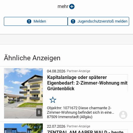
Anzeigen­datum
18.03.2026
mehr
Anzeigen­kennung
4593b0d0
Melden
Jugendschutzverstoß melden
Aufrufe dieser
9
Anzeige
Kategorie
Immobilien
›
Kaufen
›
Wohnungen
Ähnliche Anzeigen
04.08.2026
Partner-Anzeige
Kapitalanlage oder späterer
Eigenbedarf: 2-Zimmer-Wohnung mit
Grüntenblick
Merken
Objektnr: 1071672
Diese charmante 2-
8
Zimmer-Wohnung befindet sich in einem
im Jahr 1971 erbauten Wohnhaus und
87509 Immenstadt (Allgäu)
bietet auf ca. 37 m² Wohnfläche eine
kompakte, gut nutzbare Raumaufteilung.
22.07.2026
Partner-Anzeige
Sie eignet...
ZENTRAL AM AAPER WALD - heute