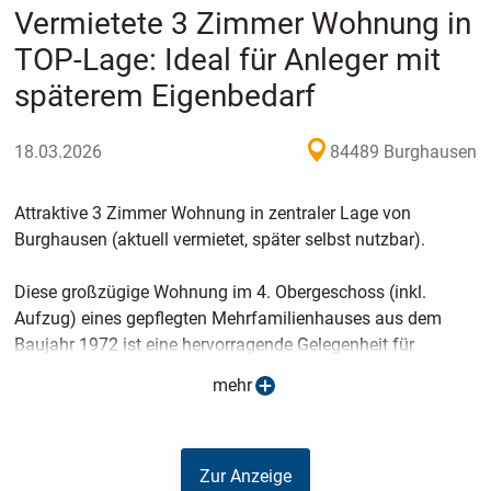
Vermietete 3 Zimmer Wohnung in
TOP-Lage: Ideal für Anleger mit
späterem Eigenbedarf
18.03.2026
84489 Burghausen
Attraktive 3 Zimmer Wohnung in zentraler Lage von
Burghausen (aktuell vermietet, später selbst nutzbar).
Diese großzügige Wohnung im 4. Obergeschoss (inkl.
Aufzug) eines gepflegten Mehrfamilienhauses aus dem
Baujahr 1972 ist eine hervorragende Gelegenheit für
Kapitalanleger, die auch an eine spätere Eigennutzung
mehr
denken.
Die Wohnung ist derzeit zuverlässig an eine langjährige
Zur Anzeige
Mieterin vergeben. Die Jahreskaltmiete beträgt rund 6.550