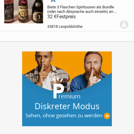
Merken
Biete 3 Flaschen Spirituosen als Bundle
(oder nach Absprache auch einzeln) an:
1
Flasche Der gute Pott Echter Übersee-
32 €
Festpreis
1
Rum 0,7 l, 54 %
1 Flasche Metaxa 5 Sterne
0,7 l, 38 %
1 Flasche Chantre Weinbrand...
33818 Leopoldshöhe