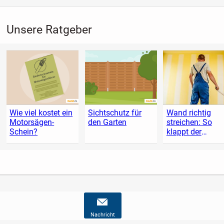
Unsere Ratgeber
Wie viel kostet ein
Sichtschutz für
Wand richtig
Motorsägen-
den Garten
streichen: So
Schein?
klappt der
Anstrich
Nachricht