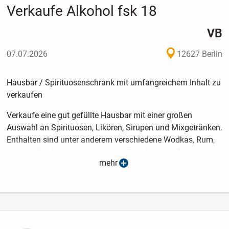
Verkaufe Alkohol fsk 18
VB
07.07.2026
12627 Berlin
Hausbar / Spirituosenschrank mit umfangreichem Inhalt zu
verkaufen
Verkaufe eine gut gefüllte Hausbar mit einer großen
Auswahl an Spirituosen, Likören, Sirupen und Mixgetränken.
Enthalten sind unter anderem verschiedene Wodkas, Rum,
Whisky, Gin, Liköre sowie weitere Flaschen und Barzubehör
mehr
(u. a. Becher).
Viele Flaschen sind bereits geöffnet und unterschiedlich
gefüllt – ideal für Hobby-Barkeeper, Partys oder als Basis
für eine eigene Hausbar.