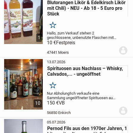
Blutorangen Likör & Edelkirsch Likör
mit Chili) - NEU - Ab 18 - 5 Euro pro
Stück
Merken
Hallo,
zum Verkauf stehen 2
1
geschlossene, unbenutzte Flaschen mit
Alkohol / Spirituosen:
10 €
Festpreis
- Blutorangen-
Likör 0,25 Liter, 20% vol.
- Edelkirsch-Likör
mit Chili 0,25 Liter, 20% vol.
5 Euro pro...
47441 Moers
13.07.2026
Spirituosen aus Nachlass – Whisky,
Calvados,... - ungeöffnet
Merken
Nur Abholung!
Ich verkaufe eine
Sammlung ungeöffneter Spirituosen aus
einem Nachlass.
150 €
VB
Die Flaschen stammen
10
aus dem Besitz meines verstorbenen
Großvaters und wurden über viele Jahre in
56850 Enkirch
einer...
05.07.2026
Pernod Fils aus den 1970er Jahren, 1