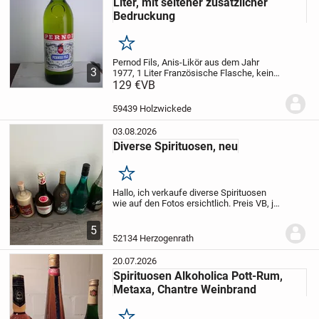
Liter, mit seltener zusätzlicher
Bedruckung
Merken
Pernod Fils, Anis-Likör aus dem Jahr
3
1977, 1 Liter
Französische Flasche, kein
deutscher Importeur
129 €
VB
Alkoholgehalt 45 %
sehr seltene Ausgabe mit dem roten
zusätzlichen Text: "Exempl de droits,
59439 Holzwickede
Réservé...
03.08.2026
Diverse Spirituosen, neu
Merken
Hallo,
ich verkaufe diverse Spirituosen
wie auf den Fotos ersichtlich.
Preis VB, je
nachdem welche und wieviel Flaschen.
Abgabe natürlich nur an volljährige
5
Personen Ü18.
52134 Herzogenrath
20.07.2026
Spirituosen Alkoholica Pott-Rum,
Metaxa, Chantre Weinbrand