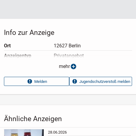
Info zur Anzeige
Ort
12627 Berlin
Anzeigen­typ
Privatangebot
Anzeigen­datum
07.07.2026
mehr
Anzeigen­kennung
2e0e8c67
Melden
Jugendschutzverstoß melden
Aufrufe dieser
45
Anzeige
Kategorie
Haus & Garten
›
Lebensmittel
›
Alkohol
Ähnliche Anzeigen
28.06.2026