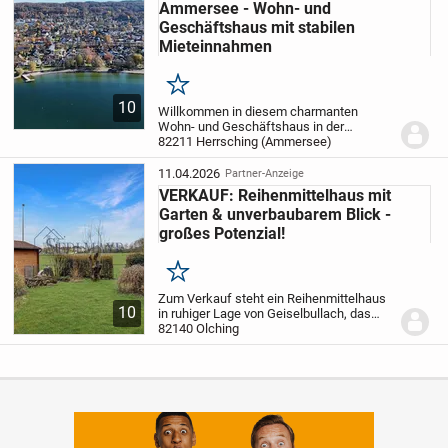
Ammersee - Wohn- und
Geschäftshaus mit stabilen
Mieteinnahmen
Merken
10
Willkommen in diesem charmanten
Wohn- und Geschäftshaus in der
beliebten Gemeinde Herrsching am
82211 Herrsching (Ammersee)
Ammersee. Die Immobilie überzeugt
durch ihre hervorragende Lage, eine
11.04.2026
Partner-Anzeige
durchdachte Aufteilung sowie ein...
VERKAUF: Reihenmittelhaus mit
Garten & unverbaubarem Blick -
großes Potenzial!
Merken
Zum Verkauf steht ein Reihenmittelhaus
10
in ruhiger Lage von Geiselbullach, das
sich ideal für Käufer eignet, die ein
82140 Olching
Zuhause nach eigenen Vorstellungen
gestalten möchten. Die Immobilie
befindet sich in...