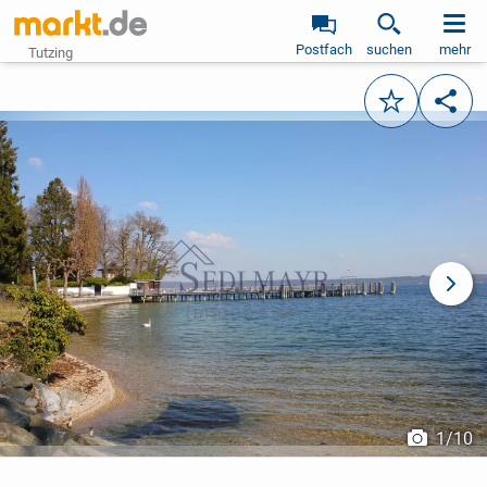
Postfach
suchen
mehr
Tutzing
Merken
Teile
vorheriges Bild
näch
1
/
10