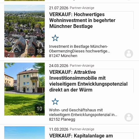
befindet sich in einem
sanierungsbedürftigen...
21.07.2026
Partner-Anzeige
VERKAUF: Hochwertiges
Wohninvestment in begehrter
Münchner Bestlage
Merken
Investment in Bestlage München-
10
Obermenzing
Dieses hochwertige
Mehrfamilienhaus in einer der
81247 München
gefragtesten Wohnlagen Münchens
vereint nachhaltige Vermietbarkeit,
24.03.2026
Partner-Anzeige
exzellente Bauqualität und eine...
VERKAUF: Attraktive
Investitionsimmobilie mit
vielseitigem Entwicklungspotenzial
direkt an der Würm
Merken
10
Wohn- und Geschäftshaus mit
vielseitigem Entwicklungspotenzial in
begehrter Lage von Planegg
82152 Planegg
Diese
interessante Wohn- und
Geschäftsimmobilie in gefragter Lage von
11.03.2026
Partner-Anzeige
Planegg bietet insbesondere...
VERKAUF: Kapitalanlage am