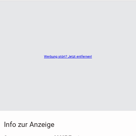
und langfristig aufwerten möchten.
Wir freuen uns auf Ihre Kontaktaufnahme.
Ihr
Sebastian Sedlmayr mit Team
SEDLMAYR Immobilien - Ihr Immobilienmakler aus Andechs
für die Starnberg-Ammersee Region
Werbung stört? Jetzt entfernen!
Info zur Anzeige