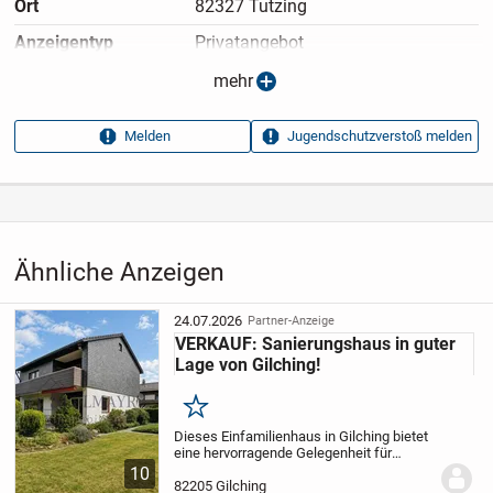
Ort
82327 Tutzing
Anzeigen­typ
Privatangebot
Anzeigen­datum
28.03.2026
mehr
Anzeigen­kennung
4ff1e878
Melden
Jugendschutzverstoß melden
Aufrufe dieser
16
Anzeige
Kategorie
Immobilien
›
Kaufen
›
Häuser
Ähnliche Anzeigen
24.07.2026
Partner-Anzeige
VERKAUF: Sanierungshaus in guter
Lage von Gilching!
Merken
Dieses Einfamilienhaus in Gilching bietet
eine hervorragende Gelegenheit für
Käufer, die ihre individuellen Wohnideen
10
verwirklichen möchten. Die Immobilie
82205 Gilching