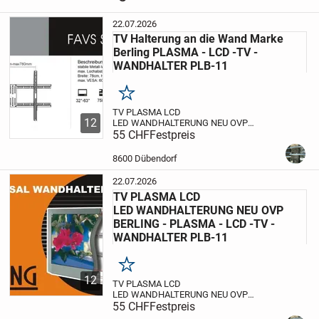
22.07.2026
TV Halterung an die Wand Marke
Berling PLASMA - LCD -TV -
WANDHALTER PLB-11
Merken
TV PLASMA LCD
12
LED WANDHALTERUNG NEU OVP
BERLING - PLASMA - LCD -TV -
55 CHF
Festpreis
WANDHALTER PLB-11
30 bis 63 Zoll
Sie
möchten keine 400-500Fr. für
eine original
8600 Dübendorf
Wandhalterung ausgeben?
dann sind Sie
in...
22.07.2026
TV PLASMA LCD
LED WANDHALTERUNG NEU OVP
BERLING - PLASMA - LCD -TV -
WANDHALTER PLB-11
Merken
12
TV PLASMA LCD
LED WANDHALTERUNG NEU OVP
BERLING - PLASMA - LCD -TV -
55 CHF
Festpreis
WANDHALTER PLB-11
30 bis 63 Zoll
Sie