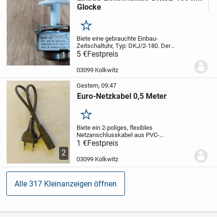
Glocke
Merken
Biete eine gebrauchte Einbau-
Zeitschaltuhr, Typ: DKJ/2-180. Der
Zeitablauf wird durch einen Glockenton
5 €
Festpreis
1
markiert. Einstellbar ist die Uhr von 2-180
Minuten.
Funktion ist geprüft.
"Versand
03099 Kolkwitz
bei...
Gestern, 09:47
Euro-Netzkabel 0,5 Meter
Merken
Biete ein 2-poliges, flexibles
Netzanschlusskabel aus PVC-
Schlauchleitung mit angegossenem
1 €
Festpreis
Stecker und angegossener Kupplung (mit
2
doppelter Nut), Drahtquerschnitt 0,75
03099 Kolkwitz
qmm. Geeignet zum Anschluss von...
Alle 317 Kleinanzeigen öffnen