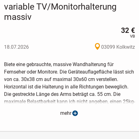
variable TV/Monitorhalterung
massiv
32 €
VB
18.07.2026
03099 Kolkwitz
Biete eine gebrauchte, massive Wandhalterung für
Fernseher oder Monitore. Die Geräteauflagefläche lässt sich
von ca. 30x38 cm auf maximal 30x60 cm verstellen.
Horizontal ist die Halterung in alle Richtungen beweglich.
Die gestreckte Länge des Arms beträgt ca. 55 cm. Die
maximale Belastbarkeit kann ich nicht angeben, einen 25kg-
TV hat sie ohne Probleme getragen.
mehr
Das Gewicht ist ca.4,85 kg.
Geringe Gebrauchsspuren sind vorhanden.
"Versand bei Übernahme der Kosten Zustand möglich (11,-