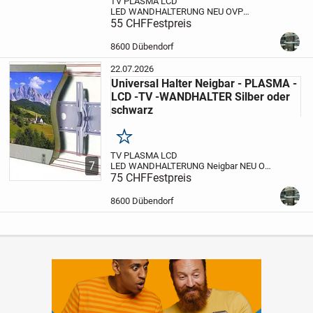
TV PLASMA LCD
LED WANDHALTERUNG NEU OVP
BERLING - PLASMA - LCD -TV -
55 CHF
Festpreis
WANDHALTER PLB-11
30 bis 63 Zoll
Sie
möchten keine 400-500Fr. für
eine original
8600 Dübendorf
Wandhalterung ausgeben?
dann sind Sie
in...
22.07.2026
Universal Halter Neigbar - PLASMA -
LCD -TV -WANDHALTER Silber oder
schwarz
Merken
TV PLASMA LCD
7
LED WANDHALTERUNG Neigbar NEU OVP
Universal Halter Neigbar - PLASMA - LCD -
75 CHF
Festpreis
TV -WANDHALTER Silber
30 bis 63 Zoll
Neigbar
Sie möchten keine 400-500Fr. für
8600 Dübendorf
eine original Wandhalteru...