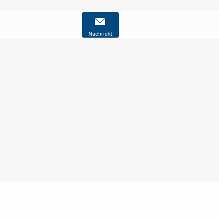
Nachricht
Nutzungsbedingungen
Datenschutz
Barrierefreiheit
Impressum
Kontakt
Hilfe
Sicherheit
Jugendschutz