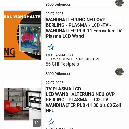
möchten keine 400-500Fr. für
eine original
8600 Dübendorf
Wandhalterung ausgeben?
dann sind Sie
in...
22.07.2026
WANDHALTERUNG NEU OVP
BERLING - PLASMA - LCD -TV -
WANDHALTER PLB-11 Fernseher TV
Plasma LCD Wand
Merken
10
TV PLASMA LCD
LED WANDHALTERUNG NEU OVP
BERLING - PLASMA - LCD -TV -
55 CHF
Festpreis
WANDHALTER PLB-11
55 CHF
Festpreis
12.02.2025
8600 Dübendorf
TV PLASMA
8600 Dübendorf
LCD LED WANDHALTERUNG NEU OVP
BERLING - PLASMA - LCD...
22.07.2026
TV PLASMA LCD
LED WANDHALTERUNG NEU OVP
BERLING - PLASMA - LCD -TV -
WANDHALTER PLB-11 30 bis 63 Zoll
NEU
11
Merken