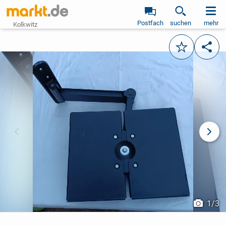
Postfach
suchen
mehr
Kolkwitz
Merken
Teile
vorheriges Bild
näch
1
/
3