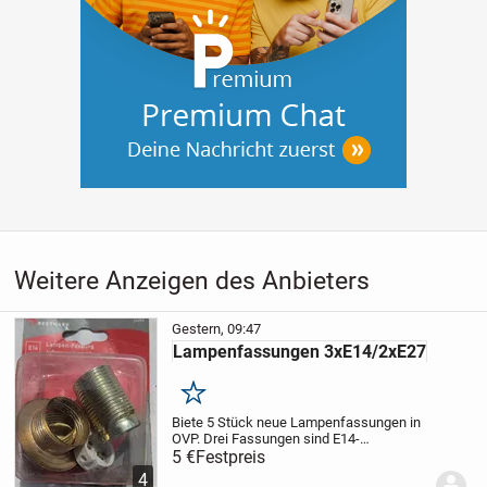
Weitere Anzeigen des Anbieters
Gestern, 09:47
Lampenfassungen 3xE14/2xE27
Merken
Biete 5 Stück neue Lampenfassungen in
OVP. Drei Fassungen sind E14-
vermessingt, eine Fassung E27-
5 €
Festpreis
vermessingt und eine Fassung ist aus
4