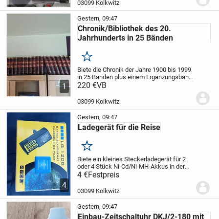
Kunststoff.
Der Preis gilt für alle 5
03099 Kolkwitz
Fassungen.
"Versand bei...
Gestern, 09:47
Chronik/Bibliothek des 20.
Jahrhunderts in 25 Bänden
Merken
Biete die Chronik der Jahre 1900 bis 1999
in 25 Bänden plus einem Ergänzungsband
mit 2 CD`s und Phonobox. Die Bände sind
220 €
VB
1
in Kunstleder gebunden, goldbedruckt.
Jeder Band hat ca. 250 Seiten und hat
03099 Kolkwitz
ein...
Gestern, 09:47
Ladegerät für die Reise
Merken
Biete ein kleines Steckerladegerät für 2
oder 4 Stück Ni-Cd/Ni-MH-Akkus in der
Größe AA. Wegen der geringen Größe gut
4 €
Festpreis
für die Reise oder Camping geeignet. Das
4
Gehäuse war schon einmal geöffnet
03099 Kolkwitz
weil...
Gestern, 09:47
Einbau-Zeitschaltuhr DKJ/2-180 mit