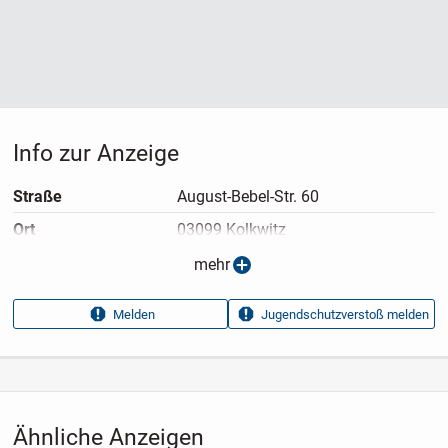
Info zur Anzeige
Straße
August-Bebel-Str. 60
Ort
03099 Kolkwitz
Anzeigen­typ
Privatangebot
mehr
Anzeigen­datum
18.07.2026
Melden
Jugendschutzverstoß melden
Anzeigen­kennung
133e0cb6
Aufrufe dieser
80
Anzeige
Kategorie
Elektronik & Technik
›
Unterhaltungselektronik
›
TV
Ähnliche Anzeigen