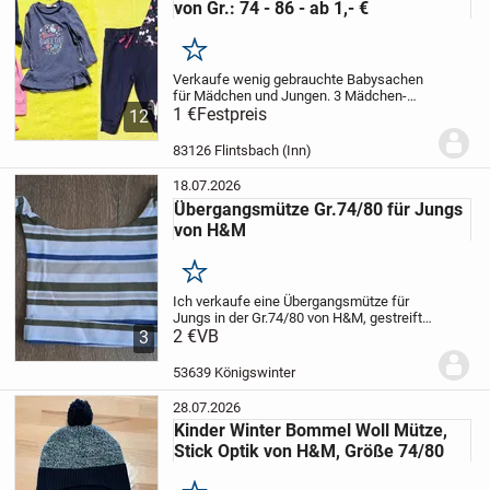
von Gr.: 74 - 86 - ab 1,- €
Merken
Verkaufe wenig gebrauchte Babysachen
für Mädchen und Jungen.
3 Mädchen-
Tops - Gr.: 74 für insgesamt 4,- €
1 €
Festpreis
Einhorn
12
Top mit Hose - Gr.: 80 für 4,- €
3 Bodies +
1 Hemd - Gr.: 74-80 für insgesamt 5,-...
83126 Flintsbach (Inn)
18.07.2026
Übergangsmütze Gr.74/80 für Jungs
von H&M
Merken
Ich verkaufe eine Übergangsmütze für
Jungs in der Gr.74/80 von H&M, gestreift
mit folgenden Farben:
2 €
VB
3
weiss/khaki/beige/blau. Die Mütze wurde
getragen, sie ist aber in einem sehr guten
53639 Königswinter
Zustand, ohne...
28.07.2026
Kinder Winter Bommel Woll Mütze,
Stick Optik von H&M, Größe 74/80