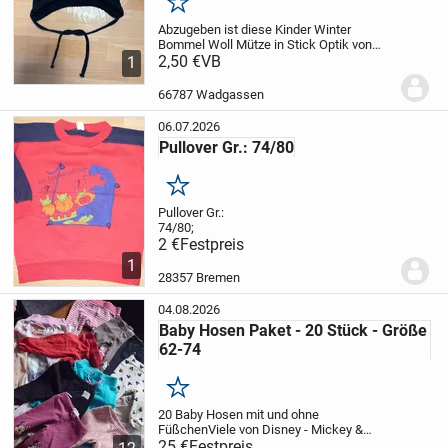
Merken
Abzugeben ist diese Kinder Winter
Bommel Woll Mütze in Stick Optik von
H&M.
2,50 €
Größe: 74/80
VB
Keine
1
Beschädigungen, da Kaum getragen.
Tierfreier Nichtraucher Haushalt.
66787 Wadgassen
Versand möglich
...
06.07.2026
Pullover Gr.: 74/80
Merken
Pullover Gr.:
74/8
2 €
Festpreis
1
28357 Bremen
04.08.2026
Baby Hosen Paket - 20 Stück - Größe
62-74
Merken
20 Baby Hosen mit und ohne
Füßchen
Viele von Disney - Mickey &
Minnie Mouse, Bambi.. Hello Kitty,
25 €
Festpreis