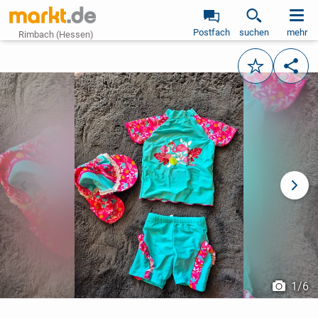
Postfach
suchen
mehr
Rimbach (Hessen)
Merken
Teile
vorheriges Bild
näch
1
/
6