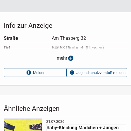
Info zur Anzeige
Straße
Am Thasberg 32
Ort
64668 Rimbach (Hessen)
Anzeigen­typ
Privatangebot
mehr
Anzeigen­datum
08.07.2026
Melden
Jugendschutzverstoß melden
Anzeigen­kennung
55cb3e08
Aufrufe dieser
14
Anzeige
Kategorie
Haus & Garten
›
Kleidung
›
Babykleidung
›
Babykleider
Ähnliche Anzeigen
21.07.2026
Baby-Kleidung Mädchen + Jungen