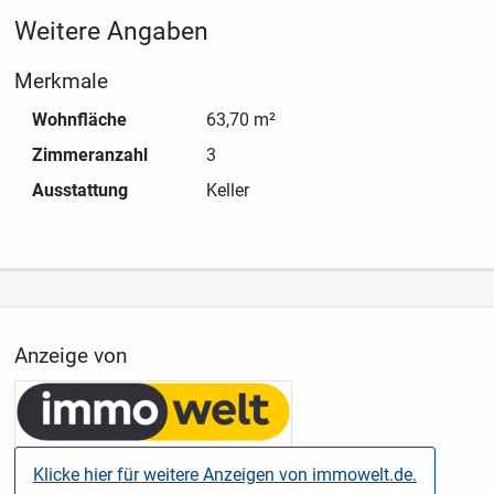
Stellplätzen und zusätzlich 5 Außenstellplätze
Weitere Angaben
vervollständigen dieses gelungene Gebäudeensemble.
Merkmale
Wohnfläche
63,70 m²
Zimmeranzahl
3
Ausstattung
Keller
Anzeige von
Klicke hier für weitere Anzeigen von immowelt.de.