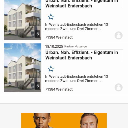
Urban. Nah. Effizient. - Eigentum in
Weinstadt-Endersbach
Merken
In Weinstadt-Endersbach entstehen 13
moderne Zwei- und Drei-Zimmer-
Eigentumswohnungen mit Terrassen und
5
Gartenanteilen im Erdgeschoss sowie
71384 Weinstadt
großzügige Balkone im Obergeschoss.
Das Gebäude wird als...
18.10.2025
Partner-Anzeige
Urban. Nah. Effizient. - Eigentum in
Weinstadt-Endersbach
Merken
In Weinstadt-Endersbach entstehen 13
moderne Zwei- und Drei-Zimmer-
Eigentumswohnungen mit Terrassen und
5
Gartenanteilen im Erdgeschoss sowie
71384 Weinstadt
großzügige Balkone im Obergeschoss.
Das Gebäude wird als...