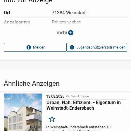
Info zur Anzeige
Ort
71384 Weinstadt
Anzeigen­typ
Privatangebot
Anzeigen­datum
16.07.2025
mehr
Anzeigen­kennung
91af567f
Melden
Jugendschutzverstoß melden
Aufrufe dieser
32
Anzeige
Kategorie
Immobilien
›
Kaufen
›
Wohnungen
Ähnliche Anzeigen
13.08.2025
Partner-Anzeige
Urban. Nah. Effizient. - Eigentum in
Weinstadt-Endersbach
Merken
In Weinstadt-Endersbach entstehen 13