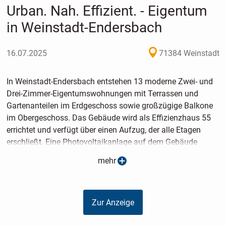
Urban. Nah. Effizient. - Eigentum
in Weinstadt-Endersbach
16.07.2025
71384 Weinstadt
In Weinstadt-Endersbach entstehen 13 moderne Zwei- und
Drei-Zimmer-Eigentumswohnungen mit Terrassen und
Gartenanteilen im Erdgeschoss sowie großzügige Balkone
im Obergeschoss. Das Gebäude wird als Effizienzhaus 55
errichtet und verfügt über einen Aufzug, der alle Etagen
erschließt. Eine Photovoltaikanlage auf dem Gebäude
ermöglicht ein attraktives Mieterstrommodell und steht
mehr
gemeinsam mit der mittels Wärmepumpe betriebenen
Fußbodenheizung für eine regionale, nachhaltige
Energieversorgung. Jede Wohnung erhält einen Kellerraum
Zur Anzeige
im Gartengeschoss und einen Platz für Waschmaschine
und Trockner in der Waschküche. Eine Tiefgarage mit 12