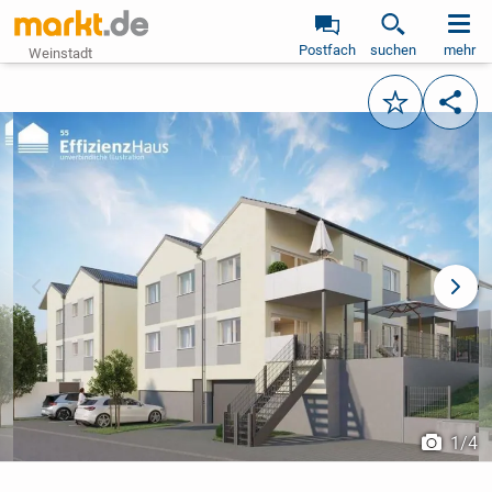
Postfach
suchen
mehr
Weinstadt
Merken
Teile
vorheriges Bild
näch
1
/
4