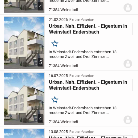
moderne Zwei- und Drei-Zimmer-
Eigentumswohnungen mit Terrassen und
4
Gartenanteilen im Erdgeschoss sowie
71384 Weinstadt
großzügige Balkone im Obergeschoss.
Das Gebäude wird als...
21.02.2026
Partner-Anzeige
Urban. Nah. Effizient. - Eigentum in
Weinstadt-Endersbach
Merken
In Weinstadt-Endersbach entstehen 13
moderne Zwei- und Drei-Zimmer-
Eigentumswohnungen mit Terrassen und
5
Gartenanteilen im Erdgeschoss sowie
71384 Weinstadt
großzügige Balkone im Obergeschoss.
Das Gebäude wird als...
16.07.2025
Partner-Anzeige
Urban. Nah. Effizient. - Eigentum in
Weinstadt-Endersbach
Merken
In Weinstadt-Endersbach entstehen 13
moderne Zwei- und Drei-Zimmer-
Eigentumswohnungen mit Terrassen und
4
Gartenanteilen im Erdgeschoss sowie
71384 Weinstadt
großzügige Balkone im Obergeschoss.
Das Gebäude wird als...
13.08.2025
Partner-Anzeige