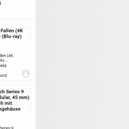
s
Fallen (4K
+ (Blu-ray)
llen (4K
Blu-
Privatverkauf:keine
eis
ne
ypal
mund
and 2 Euro
ch Series 9
lular, 45 mm)
h mit
mgehäuse
Series 9