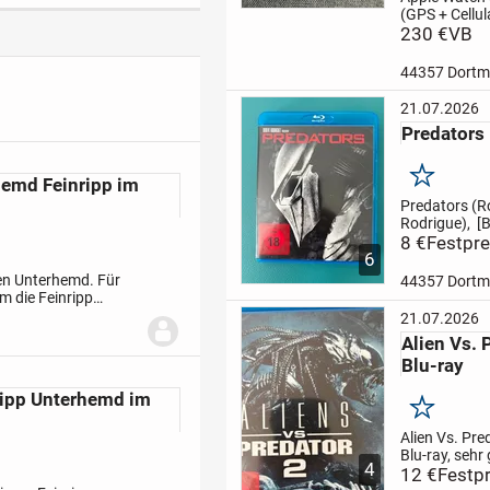
(GPS + Cellul
Smartwatch 
230 €
VB
Aluminiumge
,Fitnesstrack
44357 Dort
Blutsauersto
Apps, sehr g
21.07.2026
erhalten,Akk
Predators 
91 %, Case, L
Privatverkauf:
Merken
emd Feinripp im
Predators (R
Rodrigue), [B
,sehr gut erha
8 €
Festpre
6
Privatverkauf
Garantie, kei
en Unterhemd. Für
44357 Dort
Rücknahme,
m die Feinripp
Freunde, Ver
estrickt, entfallen
21.07.2026
Euro,
Alien Vs. 
Blu-ray
ipp Unterhemd im
Merken
Alien Vs. Pre
Blu-ray, sehr
4
erhalten, pri
12 €
Festpr