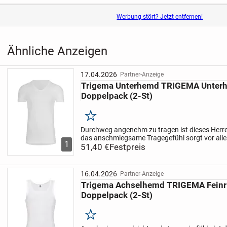
Werbung stört? Jetzt entfernen!
Ähnliche Anzeigen
17.04.2026
Partner-Anzeige
Trigema Unterhemd TRIGEMA Unterh
Doppelpack (2-St)
Merken
Durchweg angenehm zu tragen ist dieses Herr
das anschmiegsame Tragegefühl sorgt vor alle
1
Qualität aus reiner Biobaumwolle. Im Schlauch g
51,40 €
Festpreis
die...
16.04.2026
Partner-Anzeige
Trigema Achselhemd TRIGEMA Feinr
Doppelpack (2-St)
Merken