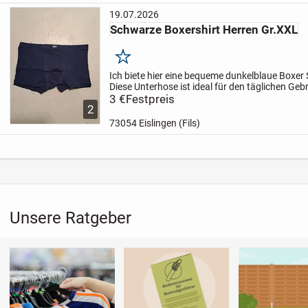
19.07.2026
Schwarze Boxershirt Herren Gr.XXL
Merken
Ich biete hier eine bequeme dunkelblaue Boxer 
Diese Unterhose ist ideal für den täglichen Geb
angenehmen Tragekomfort.
3 €
Festpreis
* Klassisches Boxe
2
73054 Eislingen (Fils)
Unsere Ratgeber