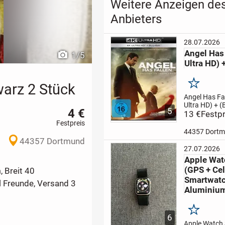
Weitere Anzeigen de
Anbieters
28.07.2026
Angel Has 
1
/
5
Ultra HD) 
warz 2 Stück
Merken
Angel Has Fa
Ultra HD) + (
4 €
5
ray)neuwerti,
13 €
Festpr
Garantie,kei
Festpreis
Rückgabe,Pa
44357 Dort
Freunde,Vers
44357 Dortmund
27.07.2026
Apple Wat
(GPS + Cel
, Breit 40
Smartwatc
l Freunde, Versand 3
Aluminiu
Merken
6
Apple Watch 