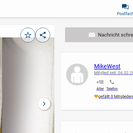
Postfac
Merken
Teilen
MikeWest
Mitglied seit: 04.02.
nicht verifiziert
nicht verif
Alter
Telefon
gefällt 0 Mitglieder
nächstes Bild