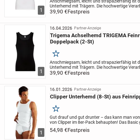
Anschmiegsam, leicht und strapazierfähig ist d
Unterhemd mit Trägern. Die hochwertige Verar
1
sorgt für den perfekten Sitz und macht das Tra
39,90 €
Festpreis
Trägershir...
16.04.2026
Partner-Anzeige
Trigema Achselhemd TRIGEMA Feinr
Doppelpack (2-St)
Merken
Anschmiegsam, leicht und strapazierfähig ist d
Unterhemd mit Trägern. Die hochwertige Verar
1
sorgt für den perfekten Sitz und macht das Tra
39,90 €
Festpreis
Trägershir...
16.01.2026
Partner-Anzeige
Clipper Unterhemd (8-St) aus Feinrip
Merken
Gut drauf und gut drunter – das kann man vo
von Clipper im 8er-Pack behaupten! Das Basic gi
Doppelripp-Variante und begeistert mit einem s
54,98 €
Festpreis
1
einem...