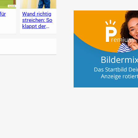
für
Wand richtig
Holzschutz im
Heim
streichen: So
Garten
Lexik
klappt der
zum 
Anstrich
Renov
selbe