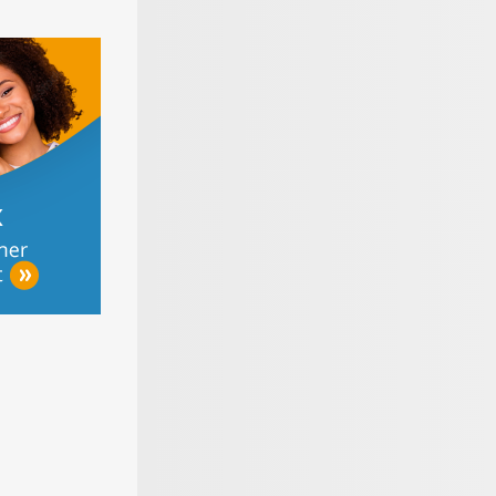
werker-
Der große
Materialen für den
on - Tipps
Gartenratgeber
Bodenbelag
Heimwerken,
ieren &
r bauen