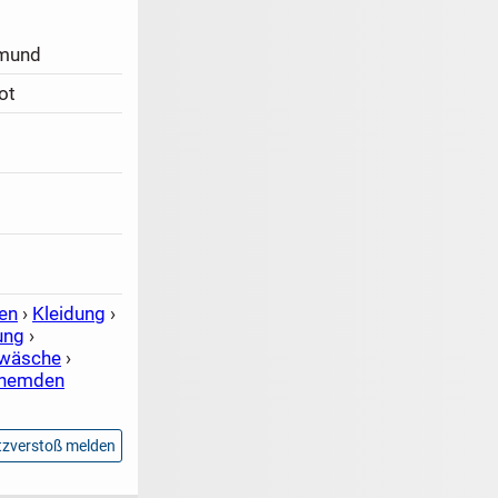
mund
ot
en
›
Kleidung
›
ung
›
rwäsche
›
rhemden
zverstoß melden