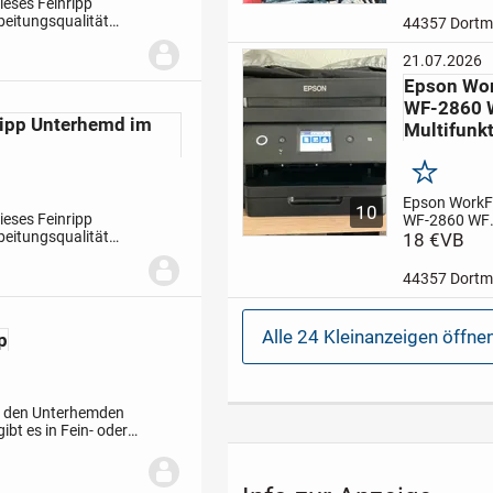
keine Garanti
ieses Feinripp
Rücknahme,
beitungsqualität
44357 Dort
Freunde, Ver
gen des pflegleichten
Euro,
21.07.2026
Epson Wor
WF-2860 
ipp Unterhemd im
Multifunk
Merken
Epson WorkF
10
ieses Feinripp
WF-2860 WF
beitungsqualität
Multifunktio
18 €
VB
gen des pflegleichten
druckt nicht m
sonst funktion
44357 Dort
Privatverkauf
Garantie, kei
Rücknahme,
Alle 24 Kleinanzeigen öffne
p
n den Unterhemden
bt es in Fein- oder
chlichten Design mit