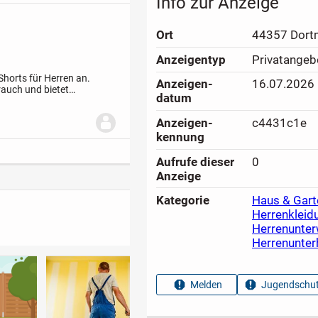
Info zur Anzeige
Ort
44357 Dort
Anzeigen­typ
Privatangeb
Shorts für Herren an.
Anzeigen­
16.07.2026
rauch und bietet
datum
r-Design
* Weicher,...
Anzeigen­
c4431c1e
kennung
Aufrufe dieser
0
Anzeige
Kategorie
Haus & Gart
Herrenkleid
Herrenunte
Herrenunte
Melden
Jugendschut