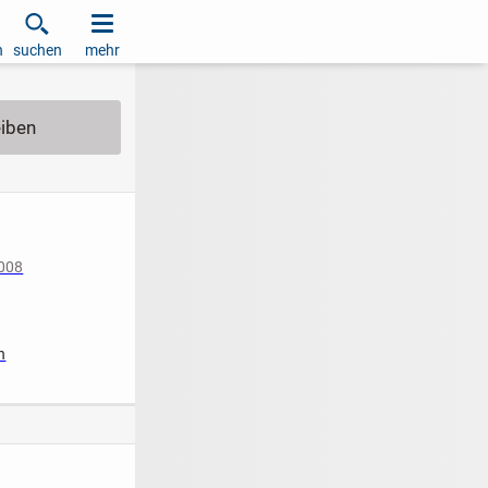
h
suchen
mehr
2008
iziert
n