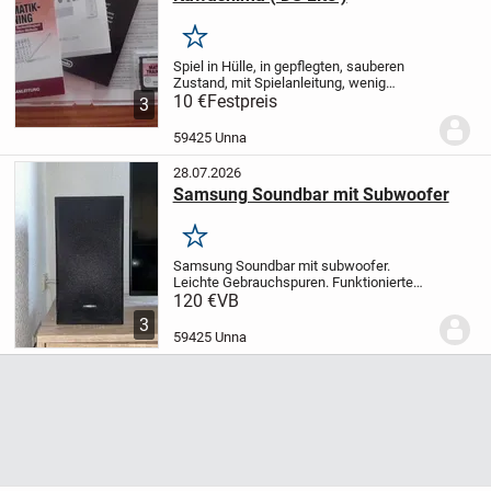
Merken
Spiel in Hülle, in gepflegten, sauberen
Zustand, mit Spielanleitung, wenig
genutzt.
10 €
Festpreis
Das Spiel wurde nur von einer
3
erwachsenen Person gespielt.
Man kann
es auch für den DS Lite anwenden.
Zu
59425 Unna
bekommen,...
28.07.2026
Samsung Soundbar mit Subwoofer
Merken
Samsung Soundbar mit subwoofer.
Leichte Gebrauchspuren.
Funktionierte
einwandfrei
Keine Originalrechnung oder
120 €
VB
Karton.
Ist ca. 4 Jahre alt
Nur Bar und
3
Selbstabholer!
59425 Unna