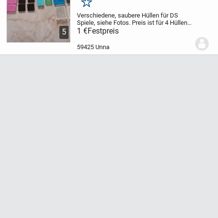
Merken
Verschiedene, saubere Hüllen für DS
Spiele, siehe Fotos.
Preis ist für 4 Hüllen
1,00 Euro., egal welche, außer die
1 €
Festpreis
5
doppelten, da sind es 2 Hüllen für 1,00
Euro.
Bei Interesse bitte Bild und Farbe (...
59425 Unna