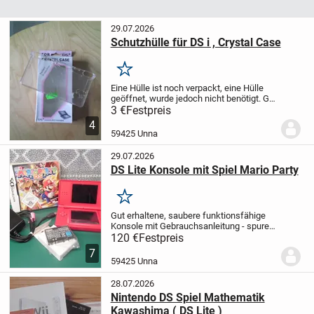
29.07.2026
Schutzhülle für DS i , Crystal Case
Merken
Eine Hülle ist noch verpackt, eine Hülle
geöffnet, wurde jedoch nicht benötigt. Gut
erhalten und sauber, siehe Fotos.
Preis für
3 €
Festpreis
die verpackte Hülle 4,00
Preis für die
4
geöffnete Hülle 3,00 Euro
Zu...
59425 Unna
29.07.2026
DS Lite Konsole mit Spiel Mario Party
Merken
Gut erhaltene, saubere funktionsfähige
Konsole mit Gebrauchsanleitung - spuren,
neuen beigelegten Akku, passendes
120 €
Festpreis
kaum genutztes Kabel, Stift und Mario -
7
Spiel, siehe Fotos. Karton vom DS kann
59425 Unna
bei...
28.07.2026
Nintendo DS Spiel Mathematik
Kawashima ( DS Lite )