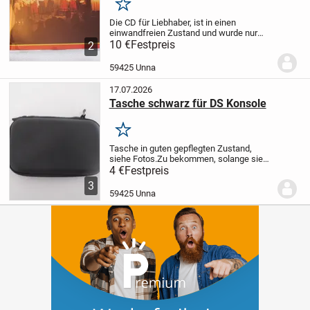
Merken
Die CD für Liebhaber, ist in einen
einwandfreien Zustand und wurde nur
sehr selten angehört. Siehe Fotos.
10 €
Festpreis
Die CD
2
ist zu bekommen, solange sie online
ist.
Für Selbstabholer !
Oder :
Versand
59425 Unna
gegen...
17.07.2026
Tasche schwarz für DS Konsole
Merken
Tasche in guten gepflegten Zustand,
siehe Fotos.
Zu bekommen, solange sie
online ist.
Für Selbstabholer !
Oder :
4 €
Festpreis
Versand gegen Vorkasse per PayPal
3
möglich.
Da Privatverkauf ! Keine
59425 Unna
Rücknahme, keine...