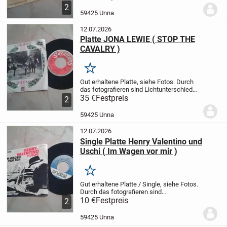
bekommen solange sie online ist.
Für
2
Selbstabholer !
Oder :
Versand gegen
59425 Unna
Vorkasse per PayPal...
12.07.2026
Platte JONA LEWIE ( STOP THE
CAVALRY )
Merken
Gut erhaltene Platte, siehe Fotos.
Durch
das fotografieren sind Lichtunterschiede
entstanden.
35 €
Festpreis
Zu bekommen solange sie
2
online ist.
Für Selbstabholer !
Oder :
Versnad gegen Vorkasse per PayPal...
59425 Unna
12.07.2026
Single Platte Henry Valentino und
Uschi ( Im Wagen vor mir )
Merken
Gut erhaltene Platte / Single, siehe Fotos.
Durch das fotografieren sind
Lichtunterschiede entstanden.
10 €
Festpreis
Zu
2
bekommen solange sie online ist.
Für
Selbstabholer !
Oder :
Versand gegen
59425 Unna
Vorkasse per...