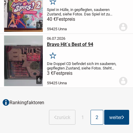
Merken
Spiel in Hülle, in gepflegten, sauberen
Zustand, siehe Fotos.
Das Spiel ist zu
bekommen, solange es online ist.
Gute
40 €
Festpreis
Antwortmöglichkeit gegen Abend.
Für
3
Selbstabholer !
Versand gegen Vorkasse
59425 Unna
per...
06.07.2026
Bravo Hit`s Best of 94
Merken
Die Doppel CD befindet sich im sauberen,
gepflegten Zustand, siehe Fotos. Steht
nur zur Deko.
Die Vorderseite als auch die
3 €
Festpreis
Rückseite sind beim fotografieren
6
unscharf geworden, ebenso sind
59425 Unna
Farbabweich...
Rankingfaktoren
zurück
1
2
weiter