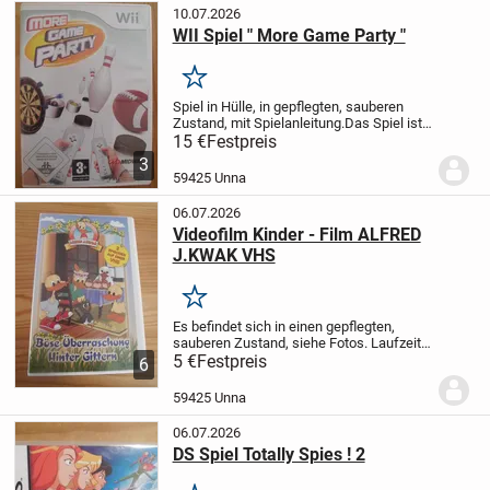
10.07.2026
WII Spiel " More Game Party "
Merken
Spiel in Hülle, in gepflegten, sauberen
Zustand, mit Spielanleitung.
Das Spiel ist
zu bekommen, solange es online ist.
15 €
Festpreis
Günstiger wird es nicht.
Für Selbstabholer
3
!
Oder :
Versand gegen Vorkasse per...
59425 Unna
06.07.2026
Videofilm Kinder - Film ALFRED
J.KWAK VHS
Merken
Es befindet sich in einen gepflegten,
sauberen Zustand, siehe Fotos.
Laufzeit
ca 52 Minuten.
5 €
Festpreis
Der Film ist zu bekommen
6
solange er online ist.
Gute Erreichbarkeit
gegen Abend.
Für Selbstabholer !...
59425 Unna
06.07.2026
DS Spiel Totally Spies ! 2