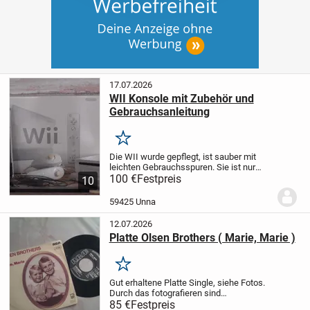
17.07.2026
WII Konsole mit Zubehör und
Gebrauchsanleitung
Merken
Die WII wurde gepflegt, ist sauber mit
leichten Gebrauchsspuren.
Sie ist nur
komplett abzugeben.
100 €
Festpreis
Einige Teile wurden
10
nie benutzt, siehe Fotos.
Eine
Fernbedienung könnte defekt sein, müßte
59425 Unna
selbst...
12.07.2026
Platte Olsen Brothers ( Marie, Marie )
Merken
Gut erhaltene Platte Single, siehe Fotos.
Durch das fotografieren sind
Lichtunterschiede entstanden.
Zu
85 €
Festpreis