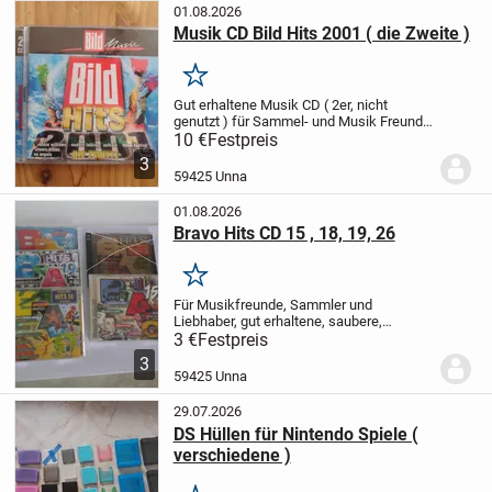
01.08.2026
Musik CD Bild Hits 2001 ( die Zweite )
Merken
Gut erhaltene Musik CD ( 2er, nicht
genutzt ) für Sammel- und Musik Freunde,
siehe Fotos.
Zu bekommen solange sie
10 €
Festpreis
online ist. Günstiger wird es nicht.
Für
3
Selbstabholer !
Oder :
Versand gegen
59425 Unna
Vorkasse...
01.08.2026
Bravo Hits CD 15 , 18, 19, 26
Merken
Für Musikfreunde, Sammler und
Liebhaber, gut erhaltene, saubere,
gepflegte CD`s, siehe Fotos.
Preis pro CD
3 €
Festpreis
3,00 Euro.
Zu bekommen solange sie
3
online sind. Günstiger wird es nicht.
Für
59425 Unna
Selbstabholer...
29.07.2026
DS Hüllen für Nintendo Spiele (
verschiedene )