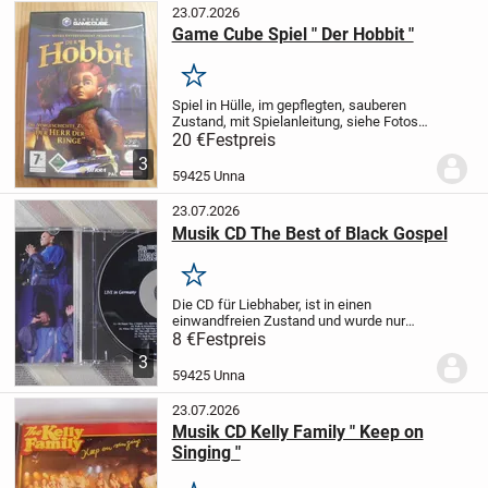
23.07.2026
Game Cube Spiel " Der Hobbit "
Merken
Spiel in Hülle, im gepflegten, sauberen
Zustand, mit Spielanleitung, siehe Fotos.
Das Spiel wurde nur von einer
20 €
Festpreis
erwachsenen Person gespielt.
Es ist zu
3
bekommen, solange es online ist.
Für
59425 Unna
Selbstabhol...
23.07.2026
Musik CD The Best of Black Gospel
Merken
Die CD für Liebhaber, ist in einen
einwandfreien Zustand und wurde nur
sehr selten angehört. Siehe Fotos.
Die CD
8 €
Festpreis
ist zu bekommen, solange sie online
3
ist.
Für Selbstabholer !
Oder :
Versand
59425 Unna
gegen...
23.07.2026
Musik CD Kelly Family " Keep on
Singing "