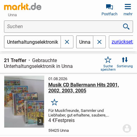
Postfach
mehr
Unna
Suchen
zurücksetz
Unterhaltungselektronik
Unna
schließen
schließen
21 Treffer
Gebrauchte
Unterhaltungselektronik in Unna
Suche
Sortierung
speichern
01.08.2026
Musik CD Ballermann Hits 2001,
2002, 2003, 2005
Merken
Für Musikfreunde, Sammler und
Liebhaber, gut erhaltene, saubere,
gepflegte CD`s, siehe Fotos.
4 €
Festpreis
Preis pro CD
3
4,00 Euro. Bei Abnahme aller CD's 12,00
Euro.
Zu bekommen solange sie online
59425 Unna
sind. Günstiger...