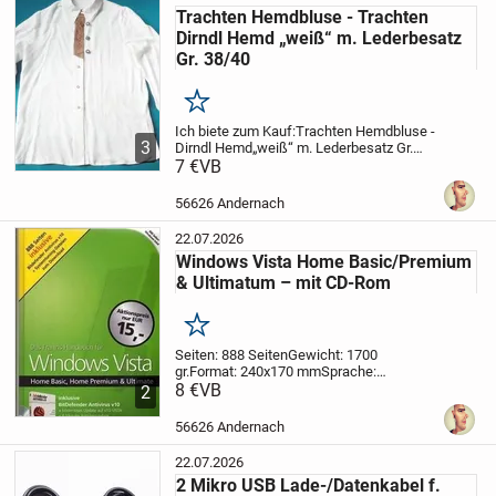
Trachten Hemdbluse - Trachten
Dirndl Hemd „weiß“ m. Lederbesatz
Gr. 38/40
Merken
Ich biete zum Kauf:
Trachten Hemdbluse -
3
Dirndl Hemd
„weiß“ m. Lederbesatz Gr.
38/40
7 €
VB
Artikelbeschreibung:
Eine schöne
weiße Trachtenhemdbluse mit braunem
Lederbesatz auf der Knopfleiste.
Die
56626 Andernach
Bluse...
22.07.2026
Windows Vista Home Basic/Premium
& Ultimatum – mit CD-Rom
Merken
Seiten: 888 Seiten
Gewicht: 1700
gr.
Format: 240x170 mm
Sprache:
Deutsch
8 €
VB
Einband: Hardcover
Autor/in:
2
Ulrich Dorn
Verlag: Franzis Verlag
ISBN: 3-
7723-1140-6
Kurzbeschreibung:
Mit
56626 Andernach
diesem Buch erobern...
22.07.2026
2 Mikro USB Lade-/Datenkabel f.