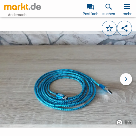
Postfach
suchen
mehr
Andernach
Merken
Teile
vorheriges Bild
näch
1
/
4