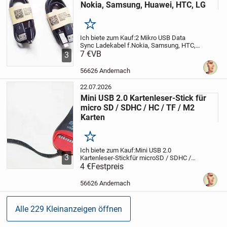
Nokia, Samsung, Huawei, HTC, LG
Merken
Ich biete zum Kauf:
2 Mikro USB Data
Sync Ladekabel f.
Nokia, Samsung, HTC,
LG, Blackberry
7 €
VB
Artikelbeschreibung:
Mit
3
diesem Kabel können Sie alle Geräte die
über einen microUSB-Anschluss verfügen
56626 Andernach
mit...
22.07.2026
Mini USB 2.0 Kartenleser-Stick für
micro SD / SDHC / HC / TF / M2
Karten
Merken
Ich biete zum Kauf:
Mini USB 2.0
3
Kartenleser-Stick
für microSD / SDHC /
HC / TF / M2 Karten
4 €
Festpreis
Beschreibung:
Ein
handlicher Mini USB-Kartenleser mit
Lese- u. Schreibslot für fast alle
56626 Andernach
gängigen...
Alle 229 Kleinanzeigen öffnen