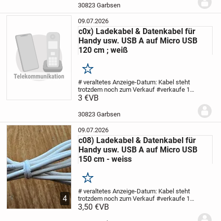
Datenübertragung von einem Gerät zum
damit einverstanden, auf alle Haftungs- und
30823 Garbsen
anderen...
Gewährleistungsansprüche (Garantie)
09.07.2026
c0x) Ladekabel & Datenkabel für
sowie Rückgaberechte oder Widerrufsrechte, die sich aus
Handy usw. USB A auf Micro USB
dem Erwerb von Gebrauchtwaren nach neuem EU-Recht
120 cm ; weiß
ergeben, völlig zu verzichten
Merken
Bitte um Verständnis…!
# veraltetes Anzeige-Datum: Kabel steht
trotzdem noch zum Verkauf #
verkaufe 1
wenig genutztes Ladekabel & Datenkabel
3 €
VB
z.B. zum Aufladen von Handys usw.&
Datenübertragung von einem Gerät zum
30823 Garbsen
Für ihre Zufriedenheit bin ich stets bemüht und stehe für
anderen...
Fragen gerne zur Verfügung
09.07.2026
c08) Ladekabel & Datenkabel für
▶️ Bitte beachten Sie auch meine anderen Annoncen
Handy usw. USB A auf Micro USB
▶️ Alle Artikeln stehen so lange zum Verkauf, wie die
150 cm - weiss
Anzeige online ist
▶️ Bei Interesse einfach unter der betreffenden Annonce
Merken
melden
# veraltetes Anzeige-Datum: Kabel steht
4
trotzdem noch zum Verkauf #
verkaufe 1
wenig genutztes Ladekabel & Datenkabel
3,50 €
VB
____________________________________________________________
z.B. zum Aufladen von Handys usw.&
Datenübertragung von einem Gerät zum