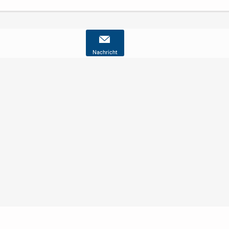
Nachricht
Nutzungsbedingungen
Datenschutz
Barrierefreiheit