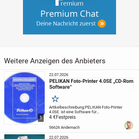
Weitere Anzeigen des Anbieters
22.07.2026
PELIKAN Foto-Printer 4.0SE „CD-Rom
Software“
Merken
Artikelbeschreibung:
PELIKAN Foto-Printer
4.0SE ist eine Software für
Druckerzubehör
4 €
Festpreis
Systemvoraussetzung:
Pentium
1
PC oder besser Mindestens 32MB, besser
64MB Hauptspeicher,
mindestens 500MB,
56626 Andernach
besser...
22.07.2026