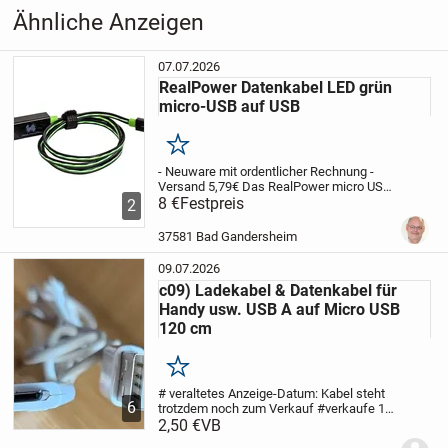
& Handys
›
Zubehör
Ähnliche Anzeigen
innerhalb von spätestens 1-2 Werktagen nach
Zahlungseingang.
07.07.2026
RealPower Datenkabel LED grün
Versandkosten richtet sich nach den „aktuellen“ Post bzw.
micro-USB auf USB
Paketdienst Preisen
Merken
Bei Verlust oder Transportschäden durch Paketdienst / Post
- Neuware mit ordentlicher Rechnung -
wird keine Haftung übernommen.
Versand 5,79€
Das RealPower micro USB
LED floating cable sieht, dank der ins
8 €
Festpreis
2
Kabel integrierten LEDs, nicht nur cool
Versandrisiko trägt der Käufer, sobald die Ware an den
aus, es gibt durch die Geschwindigkeit
37581 Bad Gandersheim
Zusteller übergeben wurde § 447 BGB
der...
09.07.2026
c09) Ladekabel & Datenkabel für
Handy usw. USB A auf Micro USB
120 cm
PRIVATVERKAUF:
„Der Verkauf erfolgt unter Ausschluss jeglicher Gewähr­
Merken
leistung“
# veraltetes Anzeige-Datum: Kabel steht
6
trotzdem noch zum Verkauf #
verkaufe 1
wenig genutztes Ladekabel & Datenkabel
2,50 €
VB
Bei Kauf dieses Artikels erklären Sie sich ausdrücklich
z.B. zum Aufladen von Handys usw.&