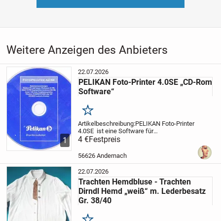
Weitere Anzeigen des Anbieters
22.07.2026
PELIKAN Foto-Printer 4.0SE „CD-Rom
Software“
Merken
Artikelbeschreibung:
PELIKAN Foto-Printer
4.0SE ist eine Software für
Druckerzubehör
4 €
Festpreis
Systemvoraussetzung:
Pentium
1
PC oder besser Mindestens 32MB, besser
64MB Hauptspeicher,
mindestens 500MB,
56626 Andernach
besser...
22.07.2026
Trachten Hemdbluse - Trachten
Dirndl Hemd „weiß“ m. Lederbesatz
Gr. 38/40