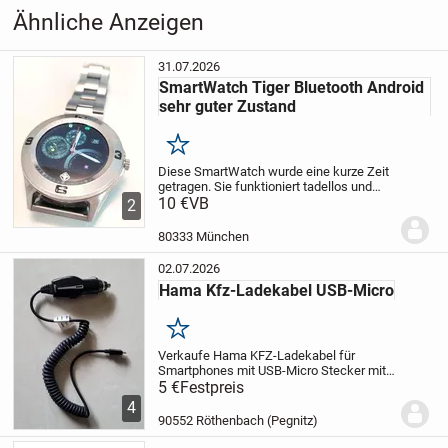
& Handys
›
Zubehör
Sendungsverfolgung
Ähnliche Anzeigen
innerhalb von spätestens 1-2 Werktagen nach
31.07.2026
Zahlungseingang.
SmartWatch Tiger Bluetooth Android
sehr guter Zustand
Versandkosten richtet sich nach den „aktuellen“ Post bzw.
Paketdienst Preisen
Merken
Diese SmartWatch wurde eine kurze Zeit
Bei Verlust oder Transportschäden durch Paketdienst / Post
getragen. Sie funktioniert tadellos und
wird keine Haftung übernommen.
hält die Verbindung über Bluetooth zu
10 €
VB
2
einem Android Smartphone.
Nun gibt es
keine Verwendung mehr und so wird die
80333 München
Versandrisiko trägt der Käufer, sobald die Ware an den
Uhr...
Zusteller übergeben wurde § 447 BGB
02.07.2026
Hama Kfz-Ladekabel USB-Micro
Merken
PRIVATVERKAUF:
Verkaufe Hama KFZ-Ladekabel für
Smartphones mit USB-Micro Stecker mit
„Der Verkauf erfolgt unter Ausschluss jeglicher Gewähr­
Spiralkabel bis 140 cm.
5 €
Festpreis
Technische Daten:
Input: 12 bis 24 Volt
Output: 5 Volt, 1
4
leistung“
Ampere
Farbe Schwarz.
Sehr guter
90552 Röthenbach (Pegnitz)
Zustand, da...