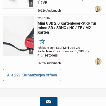
LG, Blackberry
7 €
VB
Artikelbeschreibung:
Mit
3
diesem Kabel können Sie alle Geräte die
über einen microUSB-Anschluss verfügen
56626 Andernach
mit...
22.07.2026
Mini USB 2.0 Kartenleser-Stick für
micro SD / SDHC / HC / TF / M2
Karten
Merken
Ich biete zum Kauf:
Mini USB 2.0
3
Kartenleser-Stick
für microSD / SDHC /
HC / TF / M2 Karten
4 €
Festpreis
Beschreibung:
Ein
handlicher Mini USB-Kartenleser mit
Lese- u. Schreibslot für fast alle
56626 Andernach
gängigen...
Alle 229 Kleinanzeigen öffnen