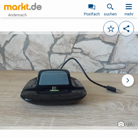
Postfach
suchen
mehr
Andernach
Merken
Teile
vorheriges Bild
näch
1
/
4