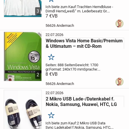
Merken
Ich biete zum Kauf:
Trachten Hemdbluse -
3
Dirndl Hemd
„weiß“ m. Lederbesatz Gr.
38/40
7 €
VB
Artikelbeschreibung:
Eine schöne
weiße Trachtenhemdbluse mit braunem
Lederbesatz auf der Knopfleiste.
Die
56626 Andernach
Bluse...
22.07.2026
Windows Vista Home Basic/Premium
& Ultimatum – mit CD-Rom
Merken
Seiten: 888 Seiten
Gewicht: 1700
gr.
Format: 240x170 mm
Sprache:
Deutsch
8 €
VB
Einband: Hardcover
Autor/in:
2
Ulrich Dorn
Verlag: Franzis Verlag
ISBN: 3-
7723-1140-6
Kurzbeschreibung:
Mit
56626 Andernach
diesem Buch erobern...
22.07.2026
2 Mikro USB Lade-/Datenkabel f.
Nokia, Samsung, Huawei, HTC, LG
Merken
Ich biete zum Kauf:
2 Mikro USB Data
Sync Ladekabel f.
Nokia, Samsung, HTC,