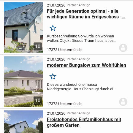
Mit einer...
21.07.2026
Partner-Anzeige
Für jede Generation optimal - alle
wichtigen Räume im Erdgeschoss -
Ueckermünde
Merken
Kurzbeschreibung So würde ich wohnen
wollen. Objekt Dieses Traumhaus ist es
wert, als Traumhaus bezeichnet zu
10
werden.
Alles ist gepflegt, gemütlich und
17373 Ueckermünde
sinnvoll angeordnet.
21.07.2026
Partner-Anzeige
moderner Bungalow zum Wohlfühlen
Merken
Dieses wunderschöne massa
Niedrigenergie-Haus überzeugt durch die
Möglichkeit, ein individuelles
Hauskonzept samt Grundriss zu
10
gestalten. Es besticht gleichzeitig mit
17373 Ueckermünde
einem Preis-Leistungs-Verhältnis,...
21.07.2026
Partner-Anzeige
Freistehendes Einfamilienhaus mit
großem Garten