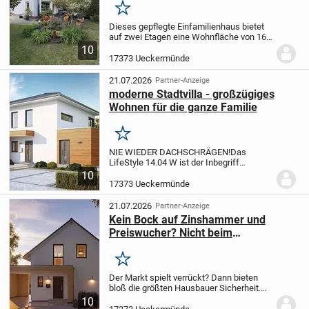
Merken
Dieses gepflegte Einfamilienhaus bietet
auf zwei Etagen eine Wohnfläche von 160
Quadratmetern, verteilt auf 5 Zimmer. Das
10
Objekt verfügt über zwei Badezimmer,
17373 Ueckermünde
davon eines mit Badewanne, sowie ein...
21.07.2026
Partner-Anzeige
moderne Stadtvilla - großzügiges
Wohnen für die ganze Familie
Merken
NIE WIEDER DACHSCHRÄGEN!
Das
LifeStyle 14.04 W ist der Inbegriff
modernen Wohnkomforts. Dieses
10
Einfamilienhaus mit Walmdach und einer
17373 Ueckermünde
großzügigen Nettogrundfläche von etwa
145 m² wurde entworfen, um...
21.07.2026
Partner-Anzeige
Kein Bock auf Zinshammer und
Preiswucher? Nicht beim
Marktführer!!!
Merken
Der Markt spielt verrückt? Dann bieten
bloß die größten Hausbauer Sicherheit.
Als Marktführer mit über 2000 gebauten
10
Häusern im Jahr 2024 bieten wir