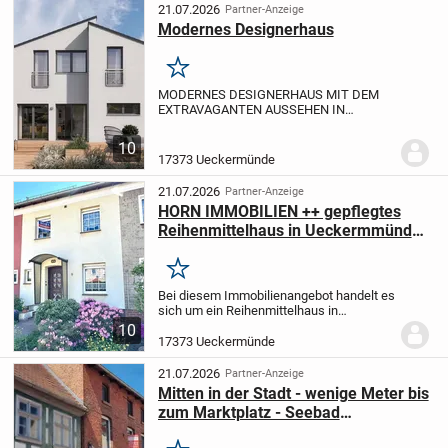
und stilvolles...
21.07.2026
Partner-Anzeige
Modernes Designerhaus
Merken
MODERNES DESIGNERHAUS MIT DEM
EXTRAVAGANTEN AUSSEHEN IN
ÜCKERMÜNDE
____________
? Grundstück
vorhanden - weitere Infos auf Anfrage!
?
10
140 m² Wohnfläche, flexibler Grundriss,
17373 Ueckermünde
lichtdurchfluteter &...
21.07.2026
Partner-Anzeige
HORN IMMOBILIEN ++ gepflegtes
Reihenmittelhaus in Ueckermmünde,
nur ca. 1 km vom Strand entfernt
Merken
Bei diesem Immobilienangebot handelt es
sich um ein Reihenmittelhaus in
Ueckermünde in Strandnähe. Im
10
Erdgeschoss des Hauses befinden sich
17373 Ueckermünde
....alle weiteren Informationen zu dieser
Immobilie erhalten...
21.07.2026
Partner-Anzeige
Mitten in der Stadt - wenige Meter bis
zum Marktplatz - Seebad
Ueckermünde