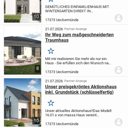
Merken
GEMÜTLICHES EINFAMILIENHAUS MIT
WINTERGARTEN DIREKT IN
ÜCKERMÜNDE ODER
10
UMGEBUNG.
____________
? Grundstück
17373 Ueckermünde
vorhanden - weitere Infos auf Anfrage!
?
140 m² Wohnfläche, flexibler Grundriss,...
21.07.2026
Partner-Anzeige
Ihr Weg zum maßgeschneiderten
Traumhaus
Merken
Mit mir realisieren Sie mehr als nur ein
Haus - Sie erfüllen sich den Wunsch nach
einem individuellen Eigenheim.
Ihre
8
Wünsche und Anforderungen stehen bei
17373 Ueckermünde
mir an oberster Stelle. Gemeinsam
gestalten...
21.07.2026
Partner-Anzeige
Unser preisgekröntes Aktionshaus
inkl. Grundstück (schlüsselfertig)
Merken
Unser aktuelles Aktionshaus!!
Das Modell
16.01.s von massa Haus vereint
modernes Design mit funktionaler
10
Raumaufteilung und bietet Ihnen ein
17373 Ueckermünde
ideales Zuhause für die ganze Familie.