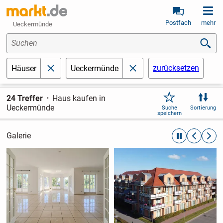
Postfach
mehr
Ueckermünde
Suchen
zurücksetzen
Häuser
Ueckermünde
schließen
schließen
24 Treffer
Haus kaufen in
Ueckermünde
Suche
Sortierung
speichern
Galerie
automatische R
zurückblät
weite