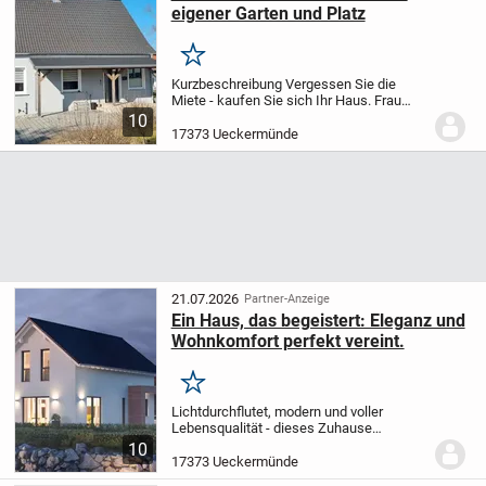
eigener Garten und Platz
Merken
Kurzbeschreibung Vergessen Sie die
Miete - kaufen Sie sich Ihr Haus. Frau
Simone Hocke ist Finanzierungsprofi der
10
Sparkasse Uecker-Randow. Sie kann
17373 Ueckermünde
Ihnen sagen, was möglich ist. Tel.: 03973
434 277....
21.07.2026
Partner-Anzeige
Ein Haus, das begeistert: Eleganz und
Wohnkomfort perfekt vereint.
Merken
Lichtdurchflutet, modern und voller
Lebensqualität - dieses Zuhause
verbindet architektonische Eleganz mit
10
höchstem Wohnkomfort. Großzügige
17373 Ueckermünde
Räume, eine offene Grundrissgestalltung