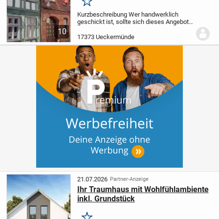
Merken
Kurzbeschreibung Wer handwerklich
geschickt ist, sollte sich dieses Angebot
näher ansehen. Objekt Dieses Angebot
10
besteht aus 2 Wohneinheiten.
Die derzeit
17373 Ueckermünde
noch vermietete Wohnung im
Erdgeschoss mit 48...
21.07.2026
Partner-Anzeige
Ihr Traumhaus mit Wohlfühlambiente
inkl. Grundstück