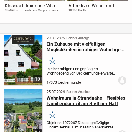
Klassisch-luxuriöse Villa mit
Attraktives Wohn- und
traumhaftem Seeblick,
Geschäftshaus in bester
18609 Binz (Landkreis Vorpommern-
18356 Barth
Rügen)
Kamin und Weinkeller
Lage von Barth - direkt am
Hafen
28.07.2026
Partner-Anzeige
Ein Zuhause mit vielfältigen
Möglichkeiten in ruhiger Wohnlage
von Ueckermünde
Merken
In einer ruhigen und gepflegten
Wohngegend von Ueckermünde erwartet
Sie dieses großzügige Einfamilienhaus
10
mit Einliegerwohnung auf einem ca. 1.400
17373 Ueckermünde
m² großen Grundstück. Die im Jahr 1993
errichtete...
25.07.2026
Partner-Anzeige
Wohntraum in Strandnähe - Flexibles
Familiendomizil am Stettiner Haff
Merken
Objektnr: 1072067
Dieses großzügige
Einfamilienhaus im staatlich anerkannten
Erholungsort Ueckermünde vereint hohen