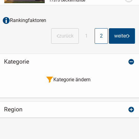
17373 Ueckermünde
unschlagbare Konditionen:
+ Haus mit
Grundstück
+...
Rankingfaktoren
zurück
1
2
weiter
Kategorie
Kategorie ändern
Region