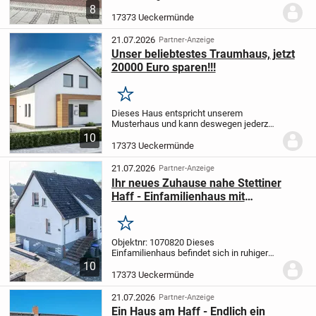
der Altstadt von SEEBAD Ueckermünde,
8
nur 53 Meter westlich der malerischen
17373 Ueckermünde
Uecker-Brücke. Eingebettet in eine
reizvolle...
21.07.2026
Partner-Anzeige
Unser beliebtestes Traumhaus, jetzt
20000 Euro sparen!!!
Merken
Dieses Haus entspricht unserem
Musterhaus und kann deswegen jederzeit
besichtigt werden.
Das Modell 13.01.s
10
von massa haus GmbH vereint modernes
17373 Ueckermünde
Design mit funktionaler Raumaufteilung
und bietet...
21.07.2026
Partner-Anzeige
Ihr neues Zuhause nahe Stettiner
Haff - Einfamilienhaus mit
Nebengelass und ruhigem Garten
Merken
Objektnr: 1070820
Dieses
Einfamilienhaus befindet sich in ruhiger
und angenehmer Wohnlage der
10
Hafenstadt Ueckermünde, unweit des
17373 Ueckermünde
idyllischen Stettiner Haff. Die Lage
verbindet naturnahes Wohnen mit...
21.07.2026
Partner-Anzeige
Ein Haus am Haff - Endlich ein