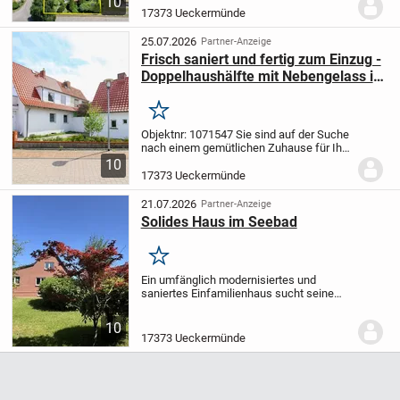
10
Wohnkomfort, außergewöhnliche
17373 Ueckermünde
Flexibilität und eine erstklassige,
strandnahe Lage....
25.07.2026
Partner-Anzeige
Frisch saniert und fertig zum Einzug -
Doppelhaushälfte mit Nebengelass in
Ueckermünde
Merken
Objektnr: 1071547
Sie sind auf der Suche
nach einem gemütlichen Zuhause für Ihre
Familie, das Ihnen im Innen- wie
10
Außenbereich Platz zum Wohlfühlen
17373 Ueckermünde
bietet? Dann machen Sie dieses
charmante Objekt zu...
21.07.2026
Partner-Anzeige
Solides Haus im Seebad
Merken
Ein umfänglich modernisiertes und
saniertes Einfamilienhaus sucht seine
neuen Hausherren!
Auf einem ca. 1.000
qm großen Grundstück, in einer ruhigen
10
Wohnsiedlung und rückseiitig an weite
17373 Ueckermünde
Ackerflächen...