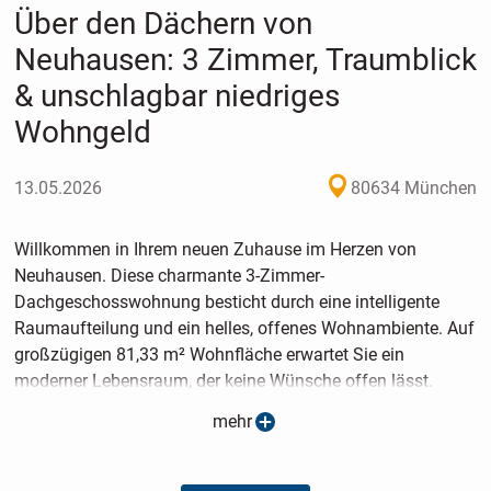
Über den Dächern von
Neuhausen: 3 Zimmer, Traumblick
& unschlagbar niedriges
Wohngeld
13.05.2026
80634 München
Willkommen in Ihrem neuen Zuhause im Herzen von
Neuhausen. Diese charmante 3-Zimmer-
Dachgeschosswohnung besticht durch eine intelligente
Raumaufteilung und ein helles, offenes Wohnambiente. Auf
großzügigen 81,33 m² Wohnfläche erwartet Sie ein
moderner Lebensraum, der keine Wünsche offen lässt.
mehr
Herzstück der Wohnung ist der weitläufige Wohn-, Koch-
und Essbereich, der durch seine großen Fensterfronten
direkt in die ca. 6 m² große Süd-Ost-Dachterrasse übergeht.