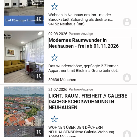
Merken
Wohnen in Neuhaus am Inn - mit der
10
Barockstadt Schärding als direktem
Nachbarn
94152 Neuhaus (Inn)
Neubau - Erstbezug: Exklusive
Penthousewohnung im 3.
Obergeschoss
Genießen Sie modernes
02.08.2026
Partner-Anzeige
Wohnen mit Weitblick über...
Modernes Raumwunder in
Neuhausen - frei ab 01.11.2026
Merken
Das wunderschöne, gepflegte 2-Zimmer-
Appartment mit Blick ins Grüne befindet
sich im Erdgeschoss eines 1993
10
errichteten Mehrfamilienhauses in
80636 München
begehrter Wohnlage in Neuhausen-
Nymphenburg.
Das Haus und...
21.07.2026
Partner-Anzeige
LICHT. RAUM. FREIHEIT // GALERIE-
DACHGESCHOßWOHNUNG IN
NEUHAUSEN
Merken
WOHNEN ÜBER DEN DÄCHERN
10
NEUHAUSENS
Diese Galerie-Wohnung
verbindet die Vorzüge einer begehrten
80634 München