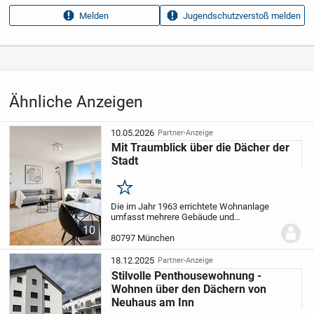
Anzeigen­kennung
681c55e0
Melden
Jugendschutzverstoß melden
Aufrufe dieser
14
Anzeige
Kategorie
Immobilien
›
Kaufen
›
Wohnungen
Ähnliche Anzeigen
10.05.2026
Partner-Anzeige
Mit Traumblick über die Dächer der
Stadt
Merken
Die im Jahr 1963 errichtete Wohnanlage
umfasst mehrere Gebäude und
präsentiert sich als gepflegtes Ensemble.
10
Die Wohnung befindet sich im 8.
80797 München
Obergeschoss - dem Dachgeschoss
eines Mehrfamilienhauses -...
18.12.2025
Partner-Anzeige
Stilvolle Penthousewohnung -
Wohnen über den Dächern von
Neuhaus am Inn