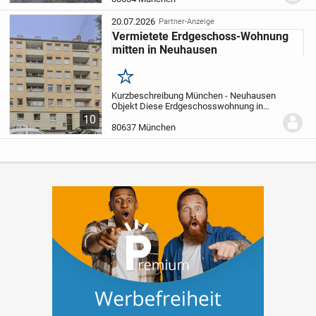
Wohnlage mit einem großzügigen und
lichtdurchfluteten Raumkonzept. Nur
20.07.2026
Partner-Anzeige
wenige Schritte vom Rotkreuzplatz...
Vermietete Erdgeschoss-Wohnung
mitten in Neuhausen
Merken
Kurzbeschreibung München - Neuhausen
Objekt Diese Erdgeschosswohnung in
Südausrichtung zum Innenhof (ohne
10
Balkon) bietet eine Wohnfläche von ca. 50
80637 München
m² und ist aktuell vermietet. Das Objekt
wurde 1976...