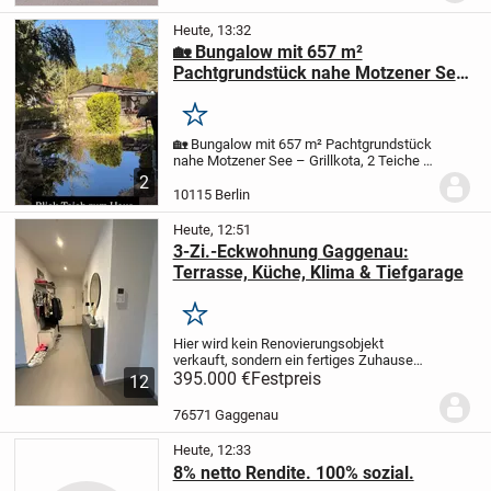
Abstellkammern...
Heute, 13:32
🏡 Bungalow mit 657 m²
Pachtgrundstück nahe Motzener See
– Grillkota, 2 Teiche & komplette
Ausstattung
Merken
🏡 Bungalow mit 657 m² Pachtgrundstück
nahe Motzener See – Grillkota, 2 Teiche &
komplette Ausstattung
59.900 € VB | AB
2
SOFORT VERFÜGBAR
Ein besonderer
10115 Berlin
Rückzugsort im Grünen – ankommen,
abschalten und...
Heute, 12:51
3-Zi.-Eckwohnung Gaggenau:
Terrasse, Küche, Klima & Tiefgarage
Merken
Hier wird kein Renovierungsobjekt
verkauft, sondern ein fertiges Zuhause
zum Einziehen.
395.000 €
Festpreis
Die moderne 3-Zimmer-
12
Eckwohnung mit 89 m² Wohnfläche liegt
im Erdgeschoss eines gepflegten
76571 Gaggenau
Mehrfamilienhauses....
Heute, 12:33
8% netto Rendite. 100% sozial.