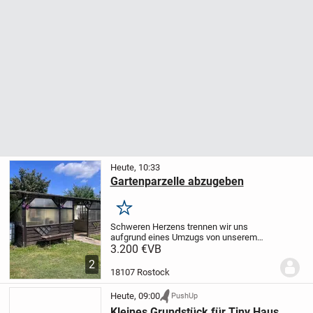
Heute, 10:33
Gartenparzelle abzugeben
Merken
Schweren Herzens trennen wir uns
aufgrund eines Umzugs von unserem
geliebten Garten, der uns viele schöne
3.200 €
VB
Stunden geschenkt hat.
Wir wünschen
2
uns, dass dieses kleine Stück Grün
18107 Rostock
in liebevolle Hände...
Heute, 09:00
PushUp
Kleines Grundstück für Tiny Haus