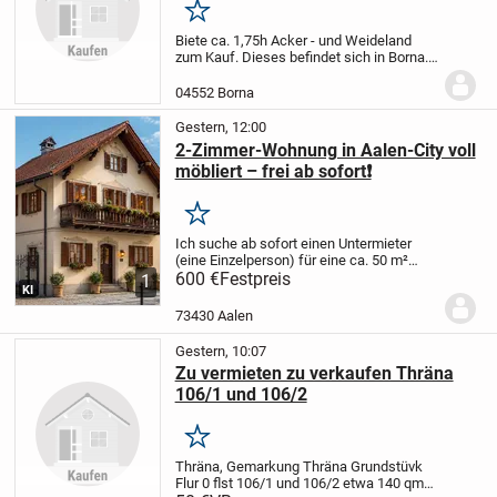
Merken
Biete ca. 1,75h Acker - und Weideland
zum Kauf. Dieses befindet sich in Borna.
Bei Interesse einfach melden.
04552 Borna
Gestern, 12:00
2-Zimmer-Wohnung in Aalen-City voll
möbliert – frei ab sofort❗️
Merken
Ich suche ab sofort einen Untermieter
(eine Einzelperson) für eine ca. 50 m²
große, voll möblierte 2-Zimmer-
600 €
Festpreis
1
KI
Dachgeschosswohnung in bester Lage
der Aalen-City.
Top-Lage
* Nur ca. 150 m
73430 Aalen
zum Rathaus...
Gestern, 10:07
Zu vermieten zu verkaufen Thräna
106/1 und 106/2
Merken
Thräna, Gemarkung Thräna Grundstüvk
Flur 0 flst 106/1 und 106/2 etwa 140 qm