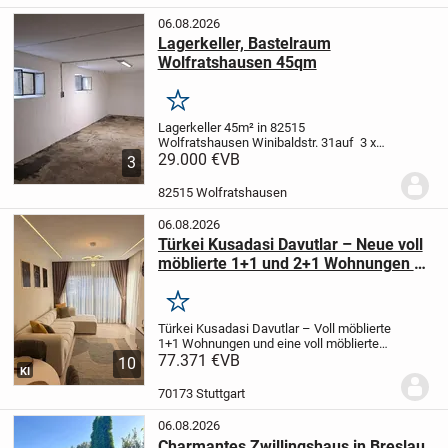
Wald zum...
06.08.2026
Lagerkeller, Bastelraum
Wolfratshausen 45qm
Merken
Lagerkeller 45m² in 82515
Wolfratshausen Winibaldstr. 31
auf 3 x
15m bietet sich viel Stellwand für
29.000 €
VB
3
Regale
Stromanschluß mit eigenem
Zähler
Der Raum hat 2 Fenster, Zufahrt
82515 Wolfratshausen
über die Tiefgarage...
06.08.2026
Türkei Kusadasi Davutlar – Neue voll
möblierte 1+1 und 2+1 Wohnungen zu
verkaufen
Merken
Türkei Kusadasi Davutlar – Voll möblierte
1+1 Wohnungen und eine voll möblierte
2+1 Wohnung
77.371 €
VB
Unsere Wohnungen sind
10
KI
neu und unbenutzt.
Sie befinden sich in
der Nähe von Supermärkten, dem
70173 Stuttgart
Gesundheitszent...
06.08.2026
Charmantes Zwillingshaus in Breslau