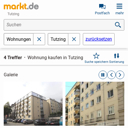
Postfach
mehr
Tutzing
Suchen
zurücksetzen
Wohnungen
Tutzing
schließen
schließen
4 Treffer
Wohnung kaufen in Tutzing
Suche speichern
Sortierung
Galerie
automatische R
zurückblät
weite