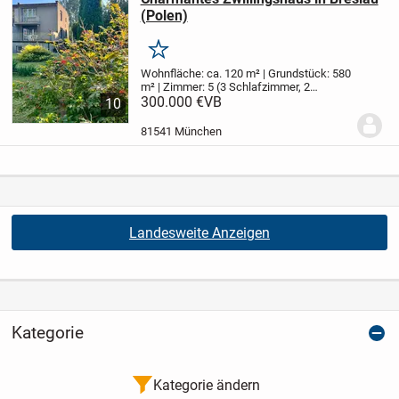
(Polen)
Merken
Wohnfläche: ca. 120 m² | Grundstück: 580
m² | Zimmer: 5 (3 Schlafzimmer, 2
Wohnzimmer) | Baujahr: 1970er
300.000 €
VB
Dieses
10
liebevoll gepflegte Zwillingshaus
(Doppelhaushälfte) aus den 1970er
81541 München
Jahren bietet auf...
Landesweite Anzeigen
Kategorie
Kategorie ändern