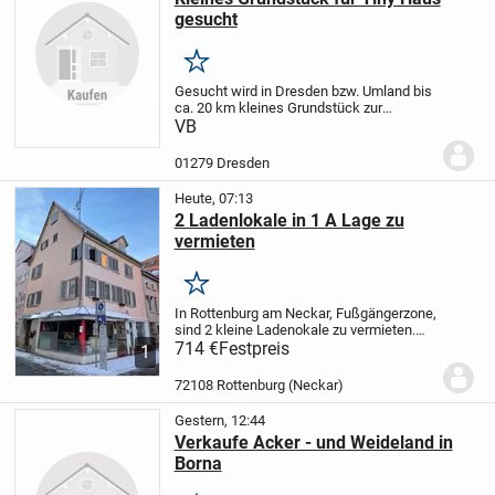
gesucht
Merken
Gesucht wird in Dresden bzw. Umland bis
ca. 20 km kleines Grundstück zur
Pacht/Miete/Kauf für Stellung eines Tiny
VB
Hauses.
01279 Dresden
Heute, 07:13
2 Ladenlokale in 1 A Lage zu
vermieten
Merken
In Rottenburg am Neckar, Fußgängerzone,
sind 2 kleine Ladenokale zu vermieten.
Laden 1 MK hat 2 große Schaufenster, ca.
714 €
Festpreis
1
30 qm Nutzfläche, Waschbecken,
Nachtspeicherheizung. Ladenlokal 2 M
72108 Rottenburg (Neckar)
hat 1 großes...
Gestern, 12:44
Verkaufe Acker - und Weideland in
Borna