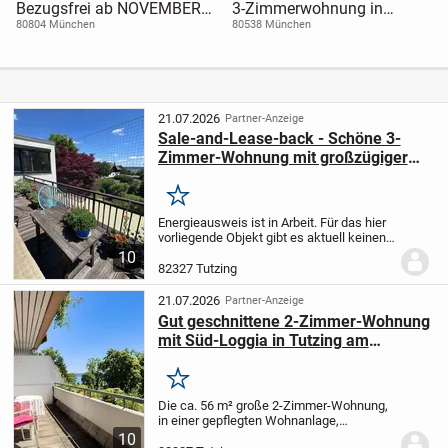
Bezugsfrei ab NOVEMBER
3-Zimmerwohnung in
26
München (Lehel), 71m2,
80804 München
80538 München
frisch saniert
21.07.2026
Partner-Anzeige
Sale-and-Lease-back - Schöne 3-
Zimmer-Wohnung mit großzügiger
Sonnenterrasse in Tutzing
Merken
Energieausweis ist in Arbeit. Für das hier
vorliegende Objekt gibt es aktuell keinen
gültigen Energieausweis. Dieser ist
10
bereits vom Eigentümer beantragt.
Diese
82327 Tutzing
gepflegte 3-Zimmer-Wohnung mit ca. 95...
21.07.2026
Partner-Anzeige
Gut geschnittene 2-Zimmer-Wohnung
mit Süd-Loggia in Tutzing am
Starnberger See
Merken
Die ca. 56 m² große 2-Zimmer-Wohnung,
in einer gepflegten Wohnanlage,
überzeugt durch ihre helle, einladende
10