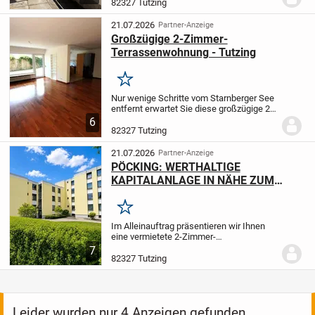
Atmosphäre und ihre besondere Lage -
82327 Tutzing
nur wenige Schritte vom Starnberger See
und dem...
21.07.2026
Partner-Anzeige
Großzügige 2-Zimmer-
Terrassenwohnung - Tutzing
Merken
Nur wenige Schritte vom Starnberger See
entfernt erwartet Sie diese großzügige 2
Zimmer Wohnung - ein Zuhause, das
6
angenehmes Wohnen mit einer
82327 Tutzing
außergewöhnlich schönen Umgebung
verbindet. Der...
21.07.2026
Partner-Anzeige
PÖCKING: WERTHALTIGE
KAPITALANLAGE IN NÄHE ZUM
STARNBERGER SEE
Merken
Im Alleinauftrag präsentieren wir Ihnen
eine vermietete 2-Zimmer-
Etagenwohnung in attraktiver Lage von
7
Pöcking. Die Wohnung bietet eine
82327 Tutzing
Wohnfläche von ca. 63 m² und überzeugt
durch einen durchdachten...
Leider wurden nur 4 Anzeigen gefunden.