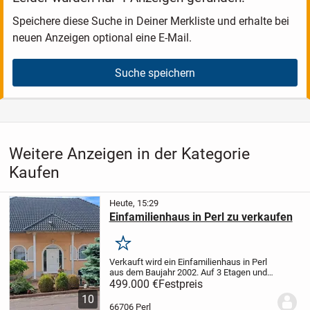
Speichere diese Suche in Deiner Merkliste und erhalte bei
neuen Anzeigen optional eine E-Mail.
Suche speichern
Weitere Anzeigen in der Kategorie
Kaufen
Heute, 15:29
Einfamilienhaus in Perl zu verkaufen
Merken
Verkauft wird ein Einfamilienhaus in Perl
aus dem Baujahr 2002. Auf 3 Etagen und
178m2 sind 2 Bäder und ein GästeWC,
499.000 €
Festpreis
Küche und 7 Zimmer . Zusätzlich noch 1
10
begehbarer Kleiderschrank, 2
66706 Perl