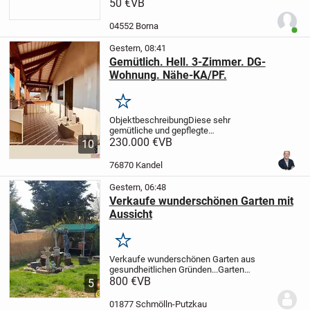
.
50 €
Zu vermieten 300 euro pro zjahr zu
VB
verkaufen 50 euro pro qm
04552 Borna
Benut
Gestern, 08:41
Gemütlich. Hell. 3-Zimmer. DG-
Wohnung. Nähe-KA/PF.
Merken
Objektbeschreibung
Diese sehr
gemütliche und gepflegte
Dachgeschosswohnung befindet sich in
230.000 €
VB
10
einem Mehrfamilienhaus aus dem Jahr
1995 in ruhiger Wohnlage von
76870 Kandel
Straubenhardt.
Ein Highlight ist der...
Gestern, 06:48
Verkaufe wunderschönen Garten mit
Aussicht
Merken
Verkaufe wunderschönen Garten aus
gesundheitlichen Gründen...
Garten
befindet sich unterhalb vom Steinbruch in
800 €
VB
5
Schmölln...
Es bestehen keine
Anbaupflichten..!!
..und man ist schnell im
01877 Schmölln-Putzkau