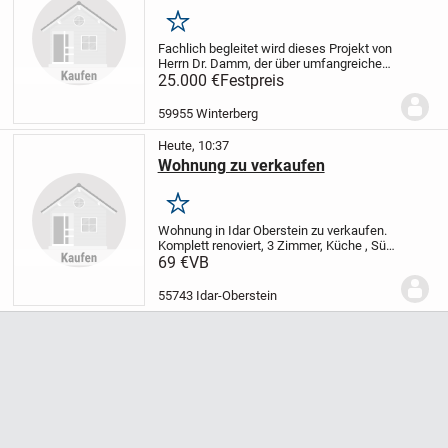
Merken
Fachlich begleitet wird dieses Projekt von
Herrn Dr. Damm, der über umfangreiche
internationale Erfahrung als
25.000 €
Festpreis
Projektmanager in der
Gesundheitsbranche sowie in der
59955 Winterberg
Vermittlung von Fachkräften...
Heute, 10:37
Wohnung zu verkaufen
Merken
Wohnung in Idar Oberstein zu verkaufen.
Komplett renoviert, 3 Zimmer, Küche , Süd
Balkon, Bad, sehr gute Bus Verbindung,
69 €
VB
ruhig gelegen, Provision frei, direkt vom
Eigentümer zu verkaufen.
Preis :...
55743 Idar-Oberstein