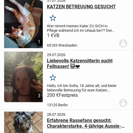
31.07.2026
KATZEN BETREUUNG GESUCHT
Merken
Wer nimmt meinen Kater ZU SICH in
Pflege während ich im Urlaub bin??
Der
Kater ist 1 Jahr
1 €
VB
alt,kastriert,stubenrein,pflegeleicht,sehr
1
verspielt, und Menschenbezogen (KEIN
65183 Wiesbaden
Freigänger)
Bitte keine...
29.07.2026
Liebevolle Katzensitterin sucht
Fellnasen! 🐱❤️
Merken
Hallo, ich bin Sofia, 18 Jahre alt, und biete
liebevolle Betreuung für eure Katzen
an.
200 €
Ich bin mein ganzes Leben mit Katzen
Festpreis
3
aufgewachsen und habe daher viel
Erfahrung im Umgang mit ihnen. Mir ist...
13125 Berlin
28.07.2026
Erfahrene Rassefans gesucht:
Charakterstarke, 4-jährige Aussie-
Hündin sucht strukturiertes Zuhause