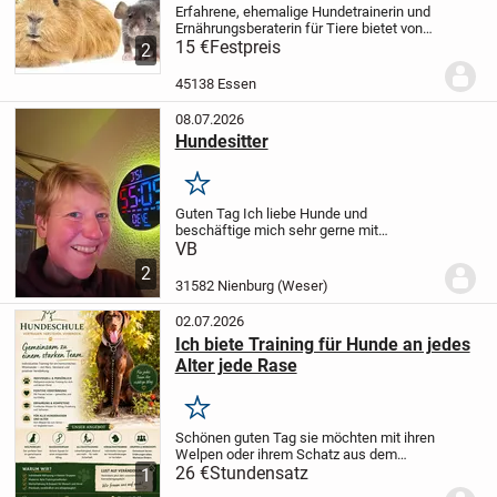
Erfahrene, ehemalige Hundetrainerin und
Ernährungsberaterin für Tiere bietet von
privat Kleintier- und Vogelbetreuung an
15 €
Festpreis
2
während Ihrer Urlaubszeit.
Es gibt 2
Möglichkeiten. Betreuung bei Ihnen vor...
45138 Essen
08.07.2026
Hundesitter
Merken
Guten Tag
Ich liebe Hunde und
beschäftige mich sehr gerne mit
ihnen.
Ich bin 42 Jahre alt und komme aus
VB
Nienburg an der Weser.
Ansonsten bin ich
2
ruhig, offen und unkompliziert.
Über Ihre
31582 Nienburg (Weser)
Nachrichten...
02.07.2026
Ich biete Training für Hunde an jedes
Alter jede Rase
Merken
Schönen guten Tag sie möchten mit ihren
Welpen oder ihrem Schatz aus dem
Tierschutz ein wenig Hilfestellung in der
26 €
Stundensatz
1
Erziehung Leinenführigkeit Sitz,Platz und