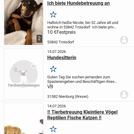
Ich biete Hundebetreuung an
Merken
Hallo
Ich heiße Nicole, bin 52 Jahre alt und
wohne in 53842 Troisdorf. Ich biete privat
Hundebetreuung an. Habe eine eigene
10 €
Festpreis
kleine Hündin. Sie ist ein Zwergpinscher
2
und 8 Jahre alt. Wir haben...
53842 Troisdorf
15.07.2026
Hundesitterin
Merken
Guten Tag
Sie suchen jemanden zum
Spazierengehen und Beschäftigen ihres
Hundes?
Dann sind Sie bei mir genau
VB
richtig!
Über eine Nachricht von Ihnen
würde ich mich freuen.
Schöne
31582 Nienburg (Weser)
Grüße
Helma
14.07.2026
‼️ Tierbetreuung Kleintiere Vögel
Reptilien Fische Katzen ‼️
Merken