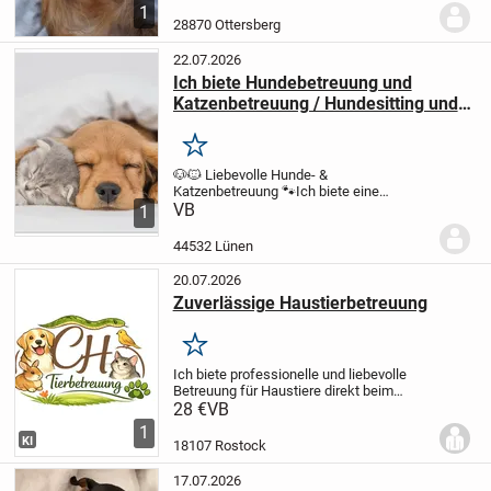
kleinen Hund gesucht habe, weiß ich, wie
1
wichtig es ist, jemanden zu finden, dem
28870 Ottersberg
man seinen...
22.07.2026
Ich biete Hundebetreuung und
Katzenbetreuung / Hundesitting und
Katzensitting in Lünen
Merken
🐶🐱 Liebevolle Hunde- &
Katzenbetreuung 🐾
Ich biete eine
zuverlässige und herzliche Betreuung für
VB
1
Hunde und Katzen an – gerne auch als
Urlaubsbetreuung.
Wichtig:
🐕 Es werden
44532 Lünen
ausschließlich...
20.07.2026
Zuverlässige Haustierbetreuung
Merken
Ich biete professionelle und liebevolle
Betreuung für Haustiere direkt beim
Besitzer an. Durch meine Erfahrung mit
28 €
VB
verschiedenen Tierarten sorge ich dafür,
1
dass dein Tier in seiner gewohnten
KI
18107 Rostock
Umgebung...
17.07.2026