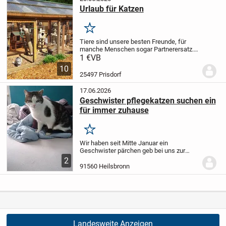
Urlaub für Katzen
Merken
Tiere sind unsere besten Freunde, für
manche Menschen sogar Partnerersatz.
Um so wichtiger ist es sie in gute Hände
1 €
VB
zu wissen wenn man mal nicht selbst für
10
sie sorgen kann. Ich nehme Katzen
25497 Prisdorf
ganzjährig...
17.06.2026
Geschwister pflegekatzen suchen ein
für immer zuhause
Merken
Wir haben seit Mitte Januar ein
Geschwister pärchen geb bei uns zur
Pflege, leider können sie nicht mehr zum
2
Vorbesitzer zurückkehren.
Leider
91560 Heilsbronn
verstehen sich die beiden weder mit
unseren Katzen noch...
Landesweite Anzeigen