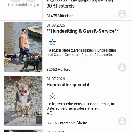
zuverlässige Katzenbetreuung direkt bei
dir Zuhause an, damit deine Katze in ihrer
30 €
Festpreis
gewohnten Umgebung bleiben kann. Ich
habe über 15 Jahre Erfahrung als
81475 München
Katzenbesitze...
01.08.2026
**Hundesitting & Gassi\-Service**
Merken
Hallo,
ich biete zuverlässiges Hundesitting
und Gassi-Gehen an.
Egal ob Sie arbeiten,
unterwegs sind oder einfach
Unterstützung brauchen – ich kümmere
1
mich gerne um Ihren Hund und sorge
32052 Herford
dafür, dass er...
31.07.2026
Hundesitter gesucht
Merken
Hallo, ich suche eine/n Hundesitter/in, in
Unterschleißheim oder näherer
Umgebung. In der Zeit von (Montag -
VB
Donnerstag von 6:30 bis 16:30 und Freitag
1
bis 13:30) um auf meine kleine Hündin
85716 Unterschleißheim
aufzupassen...