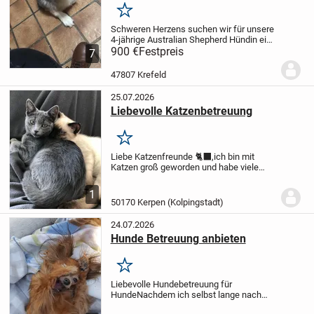
Merken
Schweren Herzens suchen wir für unsere
4-jährige Australian Shepherd Hündin ein
neues, passendes Zuhause. Sie ist eine
900 €
Festpreis
7
typische Vertreterin ihrer Rasse:
intelligent, aufmerksam, arbeitswillig und
47807 Krefeld
mit...
25.07.2026
Liebevolle Katzenbetreuung
Merken
Liebe Katzenfreunde 🐈‍⬛,
ich bin mit
Katzen groß geworden und habe viele
Jahre Erfahrung im Umgang mit ihnen.
Da
ich derzeit keine eigene Katze habe, kann
1
ich mir vorstellen, gelegentlich Katzen...
50170 Kerpen (Kolpingstadt)
24.07.2026
Hunde Betreuung anbieten
Merken
Liebevolle Hundebetreuung für
Hunde
Nachdem ich selbst lange nach
einer liebevollen Betreuung für meinen