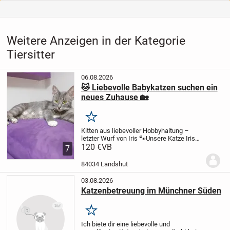
Weitere Anzeigen in der Kategorie
Tiersitter
06.08.2026
🐱 Liebevolle Babykatzen suchen ein
neues Zuhause 🏡
Merken
Kitten aus liebevoller Hobbyhaltung –
letzter Wurf von Iris 🐾
Unsere Katze Iris
erwartet aktuell ihren zweiten und letzten
120 €
VB
7
Wurf. Die Kitten sind noch nicht geboren,
eine Reservierung ist aber bereits...
84034 Landshut
03.08.2026
Katzenbetreuung im Münchner Süden
Merken
Ich biete dir eine liebevolle und