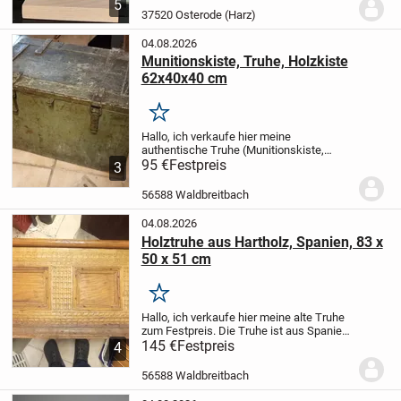
5
Kabel und USB-Stecker 7,-€
+ Versand...
37520 Osterode (Harz)
04.08.2026
Munitionskiste, Truhe, Holzkiste
62x40x40 cm
Merken
Hallo,
ich verkaufe hier meine
authentische Truhe (Munitionskiste,
Transportkiste) zum Festpreis. Die Truhe
95 €
Festpreis
3
ist aus den 1950er Jahren, sehr stabil,
völlig intakt und ohne Holzwurm oder
56588 Waldbreitbach
Fäulnis....
04.08.2026
Holztruhe aus Hartholz, Spanien, 83 x
50 x 51 cm
Merken
Hallo,
ich verkaufe hier meine alte Truhe
zum Festpreis. Die Truhe ist aus Spanien,
ca. 100 Jahre alt, sehr stabil, völlig intakt,
145 €
Festpreis
4
das Holz ist aufgearbeitet und versiegelt
und ohne Holzwurm oder...
56588 Waldbreitbach