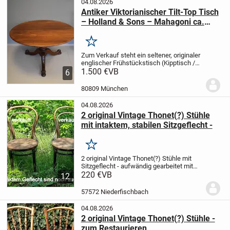
04.08.2026
Antiker Viktorianischer Tilt-Top Tisch
– Holland & Sons – Mahagoni ca.
1850
Merken
Zum Verkauf steht ein seltener, originaler
englischer Frühstückstisch (Kipptisch /
Tilt-Top Table) aus der viktorianischen
1.500 €
VB
6
Epoche (ca. 1840–1870).
Das Möbelstück
stammt von der absoluten Nobel-
80809 München
Manufak...
04.08.2026
2 original Vintage Thonet(?) Stühle
mit intaktem, stabilen Sitzgeflecht -
Merken
2 original Vintage Thonet(?) Stühle mit
Sitzgeflecht -
aufwändig gearbeitet mit
Bugholz
220 €
VB
Privatverkauf - „Die Ware wird
12
unter Ausschluss jeglicher
Gewährleistung verkauft.“ (Pflichttext)
57572 Niederfischbach
Zustand:...
04.08.2026
2 original Vintage Thonet(?) Stühle -
zum Restaurieren