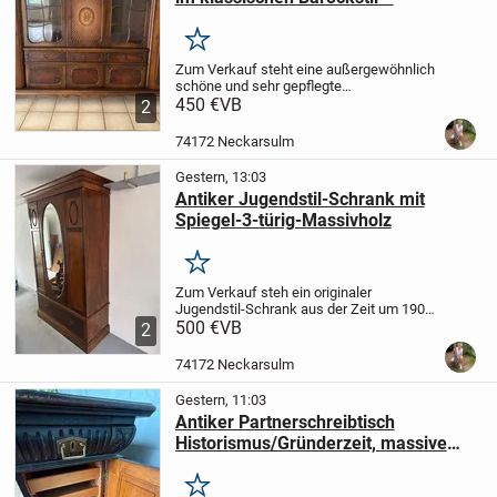
Merken
Zum Verkauf steht eine außergewöhnlich
schöne und sehr gepflegte
Wohnzimmerschrankwand im
450 €
VB
2
klassischen Barock-/Rokoko-Stil. Durch
die elegante Nussbaum-Optik, die
74172 Neckarsulm
geschwungenen Glastüren, das...
Gestern, 13:03
Antiker Jugendstil-Schrank mit
Spiegel-3-türig-Massivholz
Merken
Zum Verkauf steh ein originaler
Jugendstil-Schrank aus der Zeit um 1900-
1920
500 €
Maße:
VB
117 cm Breite
225 cm Höhe
2
55 cm Tiefe
Schublade: 105 Breite, 25 cm
Höhe, 45 cm Tiefe
(7 Haken, 1
74172 Neckarsulm
Kleiderstang...
Gestern, 11:03
Antiker Partnerschreibtisch
Historismus/Gründerzeit, massive
Eiche
Merken