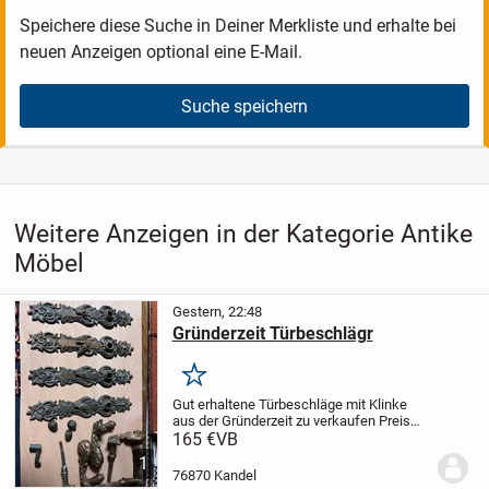
Speichere diese Suche in Deiner Merkliste und erhalte bei
neuen Anzeigen optional eine E-Mail.
Suche speichern
Weitere Anzeigen in der Kategorie Antike
Möbel
Gestern, 22:48
Gründerzeit Türbeschlägr
Merken
Gut erhaltene Türbeschläge mit Klinke
aus der Gründerzeit zu verkaufen
Preis
bezieht sich auf 2 komplette Sets
165 €
VB
1
76870 Kandel