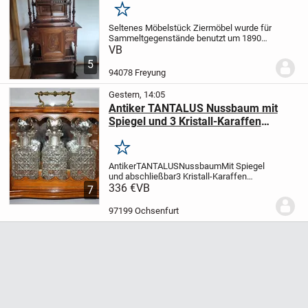
Merken
Seltenes Möbelstück Ziermöbel wurde für
Sammeltgegenstände benutzt um 1890
sehr guter Zustand siehe Bilder.
Späte
VB
Gründerzeit H195,B90,T42 cm
Bitte nur um
5
realistischen Preisvorschlag!
94078 Freyung
Gestern, 14:05
Antiker TANTALUS Nussbaum mit
Spiegel und 3 Kristall-Karaffen
abschließbar
Merken
Antiker
TANTALUS
Nussbaum
Mit Spiegel
und abschließbar
3 Kristall-Karaffen
quadratisch
336 €
VB
3er Set
Sehr schöner Griff,
7
Schloss, Haken und Beschlag
Größe
Tantalus-Box
H 28 B 28 T 12 cm
Größe
97199 Ochsenfurt
quadratische...