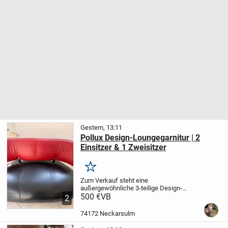
Gestern, 13:11
Pollux Design-Loungegarnitur | 2
Einsitzer & 1 Zweisitzer
Merken
Zum Verkauf steht eine
außergewöhnliche 3-teilige Design-
Loungegarnitur von Pollux, bestehend aus
500 €
VB
2
2 Einsitzern und 1 Zweisitzer.
Mit ihrer
organischen Formgebung, den markanten
74172 Neckarsulm
Rückenlehnen und der...