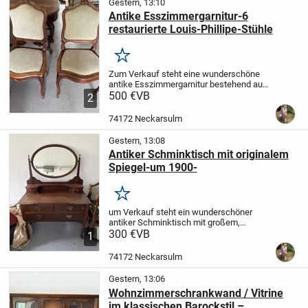
Gestern, 13:10
Antike Esszimmergarnitur-6
restaurierte Louis-Phillipe-Stühle
Merken
Zum Verkauf steht eine wunderschöne
antike Esszimmergarnitur bestehend aus
6 Massivholzstühlen im Rokoko-Stil (ca.
500 €
VB
2
1880-1910)
Die Stühle wurde fachgerecht
neu gepolstert und präsentieren sich in...
74172 Neckarsulm
Gestern, 13:08
Antiker Schminktisch mit originalem
Spiegel-um 1900-
Merken
um Verkauf steht ein wunderschöner
antiker Schminktisch mit großem,
schwenkbaren Originalspiegel. Das
300 €
VB
1
Möbelstück überzeugt durch seine
elegante Form, gedrechselte Beine und
74172 Neckarsulm
dekorative Messingbeschläge...
Gestern, 13:06
Wohnzimmerschrankwand / Vitrine
im klassischen Barockstil –