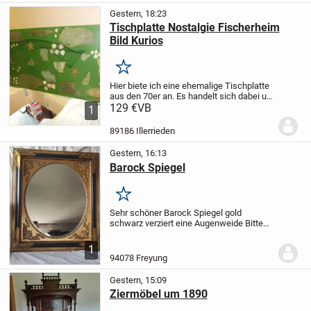
Gestern, 18:23
Tischplatte Nostalgie Fischerheim
Bild Kurios
Merken
Hier biete ich eine ehemalige Tischplatte
aus den 70er an.
Es handelt sich dabei um
eine Platte mit allerlei Meeresutensilien
129 €
VB
1
die in Kunstharz eingegossen wurden!
Die
Platte hat die Abmessungen...
89186 Illerrieden
Gestern, 16:13
Barock Spiegel
Merken
Sehr schöner Barock Spiegel gold
schwarz verziert eine Augenweide
Bitte
um realistischen Preisvorschlag
1
94078 Freyung
Gestern, 15:09
Ziermöbel um 1890