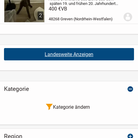
späten 19. und frühen 20. Jahrhundert
werden wegen ihrer Handwerkskunst
400 €
VB
und historischen Bedeutung geschätzt.
2
Sie spiegeln eine Zeit wider, in der
48268 Greven (Nordrhein-Westfalen)
Büroarbeit...
Landesweite Anzeigen
Kategorie
Kategorie ändern
Region