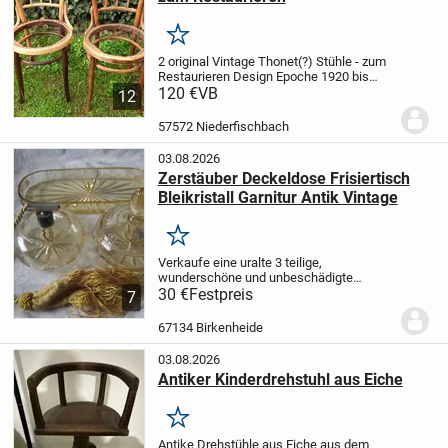
Merken
2 original Vintage Thonet(?) Stühle - zum
Restaurieren
Design Epoche 1920 bis
1950
120 €
aufwändig gearbeitet mit Bugholz
VB
12
und gedrechselten Stäben als Lehne
Privatverkauf - „Die Ware wird unter...
57572 Niederfischbach
03.08.2026
Zerstäuber Deckeldose Frisiertisch
Bleikristall Garnitur Antik Vintage
Merken
Verkaufe eine uralte 3 teilige,
wunderschöne und unbeschädigte
Frisiertisch Garnitur aus echtem
30 €
Festpreis
7
Bleikristall, Zerstäuber, Deckeldose von
Omas Kommode, eine wunderschöne
67134 Birkenheide
Dekoration aus den 50er Jahren...
03.08.2026
Antiker Kinderdrehstuhl aus Eiche
Merken
Antike Drehstühle aus Eiche aus dem