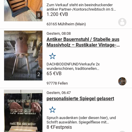
Zum Verkauf steht ein beeindruckender
antiker Partner-/Kontorschreibtisch im Stil
des Historismus (Neorenaissance),
1.200 €
VB
8
vermutlich um 1880–1900 gefertigt, aus
massiver Eiche, dunkel gebeizt.
Maße:
63165 Mühlheim (Main)
ca....
Gestern, 08:08
Antiker Bauernstuhl / Stabelle aus
Massivholz – Rustikaler Vintage-
Charme
Merken
DACHBODENFUND!
Verkaufe 2x
wunderschönen, traditionellen
Bauernstuhl (auch bekannt als Stabelle)
65 €
VB
2
aus massivem Holz. Der Stuhl besticht
durch seine charakteristische
97778 Fellen
Rückenlehne mit einer herzförmigen/...
Gestern, 06:47
personalisierte Spiegel gelasert
Merken
Spruch ausdenken (oder diesen hier), und
Schrift auswählen.
Spiegelfliese mit
Deinem Spruch gelasert.
z.B. 15 x15 cm
8 €
Festpreis
8,-€
Passende LED-Leuchte mit festem