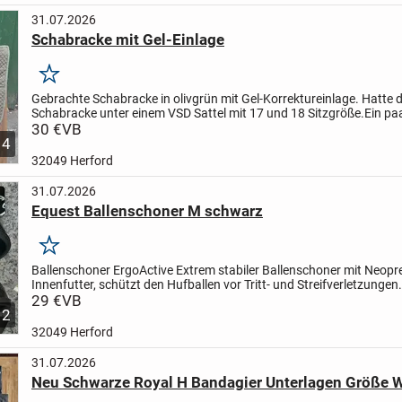
31.07.2026
Schabracke mit Gel-Einlage
Merken
Gebrachte Schabracke in olivgrün mit Gel-Korrektureinlage. Hatte d
Schabracke unter einem VSD Sattel mit 17 und 18 Sitzgröße.
Ein pa
sind leider noch vorhanden.
30 €
VB
Da die neue EU-Richtlinie...
4
32049 Herford
31.07.2026
Equest Ballenschoner M schwarz
Merken
Ballenschoner ErgoActive
Extrem stabiler Ballenschoner mit Neopr
Innenfutter, schützt den Hufballen vor Tritt- und Streifverletzungen
anatomischen Schnitt sowie dem starken doppelten...
29 €
VB
2
32049 Herford
31.07.2026
Neu Schwarze Royal H Bandagier Unterlagen Größe 