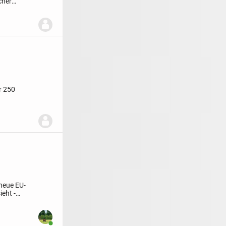
cher
r 250
 neue EU-
ieht -
Benutzer ist online