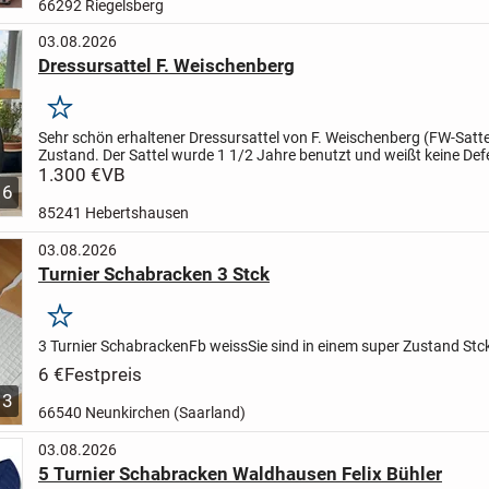
66292 Riegelsberg
03.08.2026
Dressursattel F. Weischenberg
Merken
Sehr schön erhaltener Dressursattel von F. Weischenberg (FW-Sattel
Zustand. Der Sattel wurde 1 1/2 Jahre benutzt und weißt keine Def
Das zeigen auch die Fotos. Sitzfläche 17" und...
1.300 €
VB
6
85241 Hebertshausen
03.08.2026
Turnier Schabracken 3 Stck
Merken
3 Turnier Schabracken
Fb weiss
Sie sind in einem super Zustand
Stc
6 €
Festpreis
3
66540 Neunkirchen (Saarland)
03.08.2026
5 Turnier Schabracken Waldhausen Felix Bühler