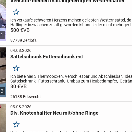
Verkaufe meinen maßangefertigten Westernsattel
Merken
Ich verkaufe schweren Herzens meinen geliebten Westernsattel, da
Haflinger inzwischen zu alt geworden ist und leider nicht mehr ger
kann.
500 €
Der Sattel ist maßangefertigt, besteht aus...
VB
11
97799 Zeitlofs
04.08.2026
Sattelschrank Futterschrank ect
Merken
Ich biete hier 3 Thermoboxen. Verschliesbar und Abschliesbar. Idea
Sattelschrank, Futterschrank, Umbau zum Heubedampfer, Geträn
kühl halten ect. Hält alles trocken und sauber.
80 €
VB
Pre...
2
26188 Edewecht
03.08.2026
Div. Knotenhalfter Neu mit/ohne Ringe
Merken