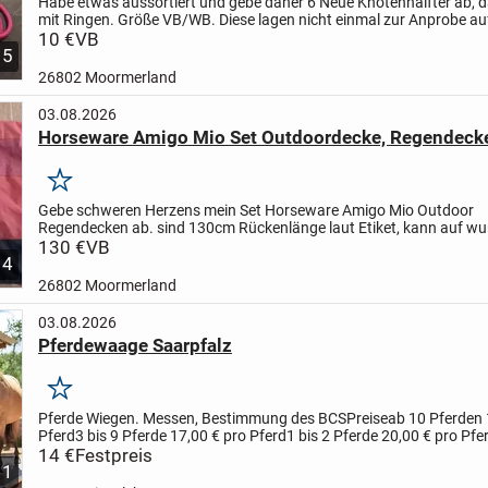
Habe etwas aussortiert und gebe daher 6 Neue Knotenhalfter ab, 
mit Ringen. Größe VB/WB. Diese lagen nicht einmal zur Anprobe a
Pferd. Und sind teils sogar noch verpackt.
10 €
VB
Preis je...
5
26802 Moormerland
03.08.2026
Horseware Amigo Mio Set Outdoordecke, Regendeck
Merken
Gebe schweren Herzens mein Set Horseware Amigo Mio Outdoor
Regendecken ab.
sind 130cm Rückenlänge laut Etiket, kann auf w
nochmal genau messen. Die ältere Stabile Ausführung. Nicht mehr i
130 €
VB
4
26802 Moormerland
03.08.2026
Pferdewaage Saarpfalz
Merken
Pferde Wiegen. Messen, Bestimmung des BCS
Preise
ab 10 Pferden 
Pferd
3 bis 9 Pferde 17,00 € pro Pferd
1 bis 2 Pferde 20,00 € pro Pfe
14 €
Festpreis
1