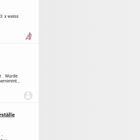
3 x weiss
r.
Wurde
bernimmt
rställe
 -