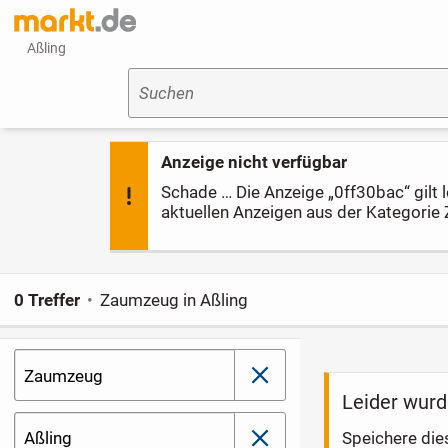
Aßling
Suchen
Anzeige nicht verfügbar
Schade … Die Anzeige „0ff30bac“ gilt le
aktuellen Anzeigen aus der Kategorie
0 Treffer
Zaumzeug in Aßling
Zaumzeug
schließen
Leider wurd
Aßling
Speichere die
schließen