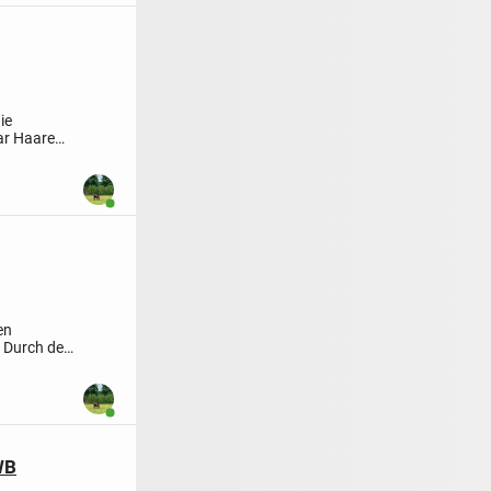
ie
ar Haare
Benutzer ist online
en
. Durch den
Benutzer ist online
WB