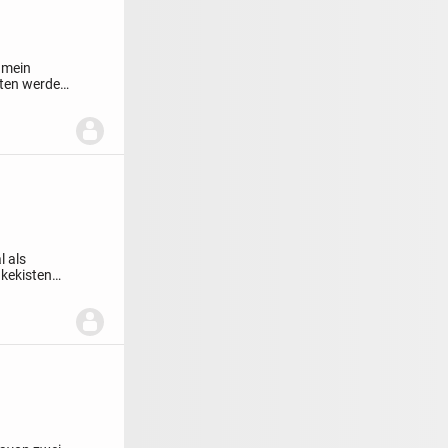
 mein
itten werden
l als
kekisten