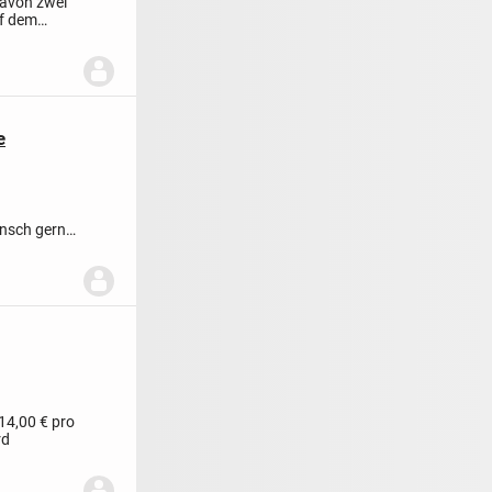
davon zwei
uf dem
e
unsch gerne
m...
14,00 € pro
rd