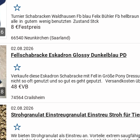
Merken
Turnier Schabracken
Waldhausen
Fb blau
Felix Bühler
Fb hellbraun
alle in gutem wenig benutzten Zustand
Stck
8 €
Festpreis
6
66540 Neunkirchen (Saarland)
02.08.2026
Fellschabracke Eskadron Glossy Dunkelblau PD
Merken
Verkaufe diese Eskadron Schabracke mit Fell in Größe Pony Dressu
nicht so oft genutzt und so gut es geht geputzt.
Versandkosten ü
der Käufer.
48 €
VB
Da Privatverkauf keine Garantie,...
8
74564 Crailsheim
02.08.2026
Strohgranulat Einstreugranulat Einstreu Stroh für Tie
Merken
Wir bieten Strohgranulat als Einstreu an.
Vorteile: extrem saugfähig