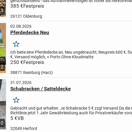
geruchsbindend - das Aufnahmevermögen ist höher als herkömmli
Einstreu - hohe Ergiebigkeit, daher kostengünstig - 100%...
385 €
Festpreis
3
26121 Oldenburg
02.08.2026
Pferdedecke Neu
Merken
Ich biete eine Pferdedecke an, Neu ungebraucht, Neupreis 600 €, fü
€,
Versand möglich, + Porto
Ohne Kloudmatte
250 €
Festpreis
2
38871 Ilsenburg (Harz)
31.07.2026
Schabracken / Satteldecke
Merken
Gebracht und gut erhalten.
Je Schabracke 5 € zzgl Versand
Da die
Richtlinie jetzt 1 Jahr Gewährleistung auch für Privatverkäufer vors
soweit der Verkäufer es nicht ausschließt...
5 €
VB
10
32049 Herford