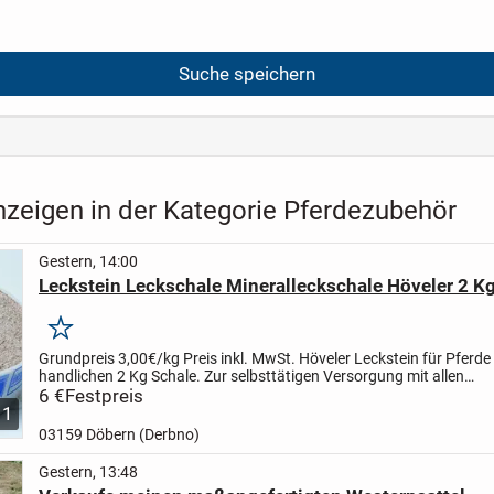
Suche speichern
nzeigen in der Kategorie Pferdezubehör
Gestern, 14:00
Leckstein Leckschale Mineralleckschale Höveler 2 Kg
Merken
Grundpreis 3,00€/kg
Preis inkl. MwSt.
Höveler Leckstein für Pferde 
handlichen 2 Kg Schale.
Zur selbsttätigen Versorgung mit allen
lebenswichtigen Mineralien und Spurenelementen.
6 €
Festpreis
...
1
03159 Döbern (Derbno)
Gestern, 13:48