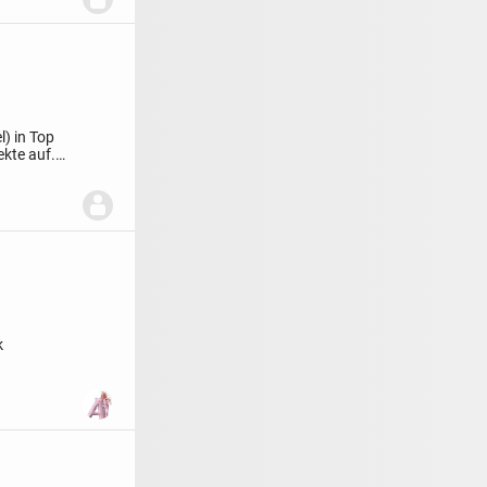
) in Top
ekte auf.
k