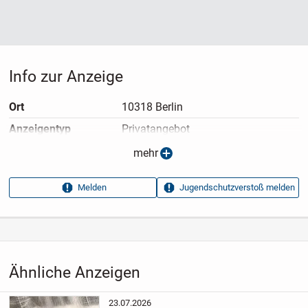
Info zur Anzeige
Ort
10318 Berlin
Anzeigen­typ
Privatangebot
Anzeigen­datum
08.07.2026
mehr
Anzeigen­kennung
a5cf8f19
Melden
Jugendschutzverstoß melden
Aufrufe dieser
114
Anzeige
Kategorie
Tiere
›
Katzen
›
Rassekatzen
Ähnliche Anzeigen
23.07.2026