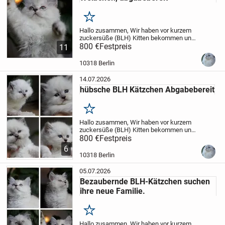
Merken
Hallo zusammen,
Wir haben vor kurzem
zuckersüße (BLH) Kitten bekommen und
suchen ihr liebevolles neues Zuhause.
800 €
Festpreis
11
Aktuell ist 1 wunderschöne Weibchen mit
blauen Augen und schneeweiß
10318 Berlin
glänzendem...
14.07.2026
hübsche BLH Kätzchen Abgabebereit
Merken
Hallo zusammen,
Wir haben vor kurzem
zuckersüße (BLH) Kitten bekommen und
suchen ihr liebevolles neues
800 €
Festpreis
Zuhause.
Aktuell sind 1 wunderschöne
6
Weibchen und 3 Männchen mit blauen
10318 Berlin
Augen und schneeweiß...
05.07.2026
Bezaubernde BLH-Kätzchen suchen
ihre neue Familie.
Merken
Hallo zusammen,
Wir haben vor kurzem