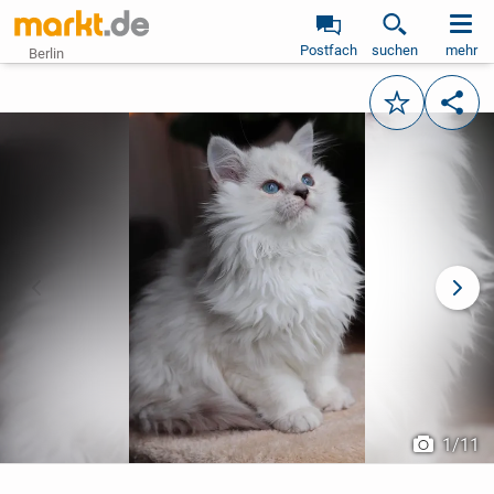
Postfach
suchen
mehr
Berlin
Merken
Teile
vorheriges Bild
näch
1
/
11