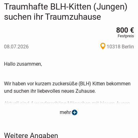
Traumhafte BLH-Kitten (Jungen)
suchen ihr Traumzuhause
800 €
Festpreis
08.07.2026
10318 Berlin
Hallo zusammen,
Wir haben vor kurzem zuckersüße (BLH) Kitten bekommen
und suchen ihr liebevolles neues Zuhause.
Aktuell sind 4 wunderschöne Männchen mit blauen Augen
und schneeweiß glänzendem Fell mit Seal-Point -Shading
mehr
zu haben.
Die kitten sind unglaublich verspielt und verschmutzt und
Weitere Angaben
gesund, sie sind zu anderen Katzen und Haustieren