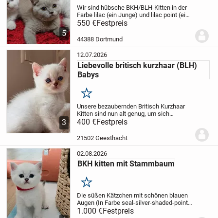
Wir sind hübsche BKH/BLH-Kitten in der
Farbe lilac (ein Junge) und lilac point (ein
Mädchen und ein Junge -langhaar) und
550 €
Festpreis
suchen ein neues kuscheliges
5
Zuhause.
Wir sind am 17.05.2026
44388 Dortmund
geboren.
Bei der...
12.07.2026
Liebevolle britisch kurzhaar (BLH)
Babys
Merken
Unsere bezaubernden Britisch Kurzhaar
Kitten sind nun alt genug, um sich
langsam auf die Suche nach ihren
400 €
Festpreis
3
zukünftigen Familien zu machen. Die
Kleinen wachsen mitten in unserer
21502 Geesthacht
Familie mit viel Liebe,...
02.08.2026
BKH kitten mit Stammbaum
Merken
Die süßen Kätzchen mit schönen blauen
Augen (In Farbe seal-silver-shaded-point).
Sie sind am geboren. Die kleinen Kitten
1.000 €
Festpreis
sind super lieb, verspielt und