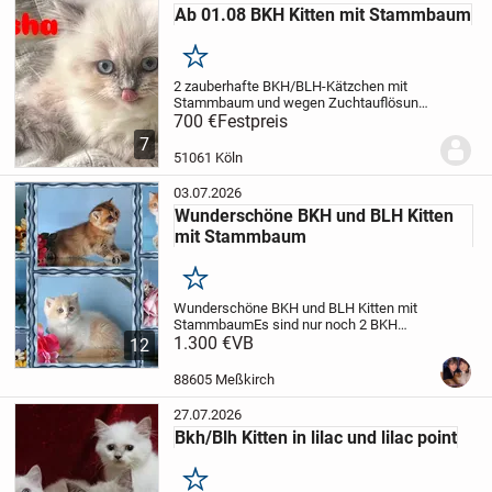
Ab 01.08 BKH Kitten mit Stammbaum
Merken
2 zauberhafte BKH/BLH-Kätzchen mit
Stammbaum und wegen Zuchtauflösung
zum TOP Preis.
700 €
Festpreis
Unsere wunderschönen
BKH/BLH-Kätzchen in Point suchen
7
aufgrund einer Zuchtauflösung ab dem
51061 Köln
01.08.2026 (nicht vor...
03.07.2026
Wunderschöne BKH und BLH Kitten
mit Stammbaum
Merken
Wunderschöne BKH und BLH Kitten mit
Stammbaum
Es sind nur noch 2 BKH
Kitten frei, geboren am 25.03.2026
1.300 €
VB
Die
12
Kitten kosten ab 980 Euro pro Kitten
(Liebhaberpreis) in Farben lilac golden
88605 Meßkirch
shell bicolor...
27.07.2026
Bkh/Blh Kitten in lilac und lilac point
Merken