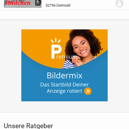
6
selbstverständlich auch Stubenrein. Die...
32756 Detmold
Unsere Ratgeber