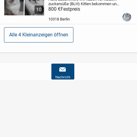
zuckersüße (BLH) Kitten bekommen und
suchen ihr liebevolles neues Zuhause.
800 €
Festpreis
10
Aktuell sind 1 wunderschöne Weibchen
und 3 Männchen mit blauen Augen und...
10318 Berlin
Alle 4 Kleinanzeigen öffnen
Nachricht