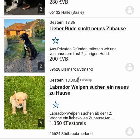
ist er zunächst etwas zurückhaltend; er
280 €
VB
muss die Leute erst kennenlernen. Auch
3
das Heranführen muss er noch lernen.
06132 Halle (Saale)
Bei...
Gestern, 18:36
Lieber Rüde sucht neues Zuhause
Merken
Aus Privaten Gründen müssen wir uns
von unserem fast 2 jährigen Hund
trennen, daher wir im zeitlich nicht mehr
200 €
VB
gerecht werden.
Er ist Kastriert und
2
geimpft und gechipt und Entwurmt.
Er hat
39628 Bismark (Altmark)
auch...
Gestern, 18:30
PushUp
Labrador Welpen suchen ein neues
zu Hause
Merken
Labrador-Welpen suchen ab der 12.
Woche ein liebevolles Zuhause
Am
9
23.06.2026 hat unsere Labrador-Hündin 8
1.350 €
Festpreis
gesunde Welpen zur Welt gebracht – 4
Mädchen und 4 Rüden.
Die Welpen
26624 Südbrookmerland
wachsen liebevoll im...