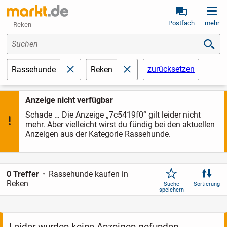
Postfach
mehr
Reken
Suchen
zurücksetzen
Rassehunde
Reken
schließen
schließen
Anzeige nicht verfügbar
Schade … Die Anzeige „7c5419f0“ gilt leider nicht
mehr. Aber vielleicht wirst du fündig bei den aktuellen
Anzeigen aus der Kategorie Rassehunde.
0 Treffer
Rassehunde kaufen in
Reken
Suche
Sortierung
speichern
Leider wurden keine Anzeigen gefunden.