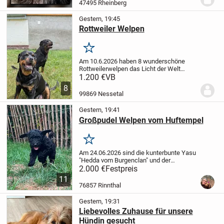
kastriert (hat gesunde Babys gezeugt)
47495 Rheinberg
ist...
Gestern, 19:45
Rottweiler Welpen
Merken
Am 10.6.2026 haben 8 wunderschöne
Rottweilerwelpen das Licht der Welt
erblickt. Davon suchen noch 1Rüde und 3
1.200 €
VB
Hündinnen ein liebevolles Zuhause.
8
Frühester Abgabetermin wäre der
99869 Nessetal
05.08.2026. Bei ihrer...
Gestern, 19:41
Großpudel Welpen vom Huftempel
Merken
Am 24.06.2026 sind die kunterbunte Yasu
"Hedda vom Burgenclan" und der
liebevolle Frodo "Xanthos vom Chateau de
2.000 €
Festpreis
Fontainebleau" stolze Eltern von
11
putzmunteren, zuckersüßen, reinrassigen
76857 Rinnthal
Königspudel...
Gestern, 19:31
Liebevolles Zuhause für unsere
Hündin gesucht