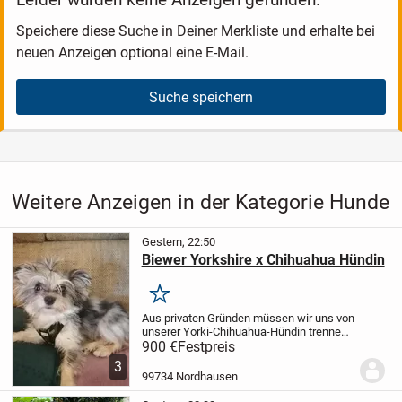
Speichere diese Suche in Deiner Merkliste und erhalte bei
neuen Anzeigen optional eine E-Mail.
Suche speichern
Weitere Anzeigen in der Kategorie Hunde
Gestern, 22:50
Biewer Yorkshire x Chihuahua Hündin
Merken
Aus privaten Gründen müssen wir uns von
unserer Yorki-Chihuahua-Hündin trennen
und suchen ein neues Zuhause für
900 €
Festpreis
Sie.
Sie wird 10 Monate alt, sehr
3
verschmust, verspielt und
99734 Nordhausen
Stubenrein.
Babsi kennt...