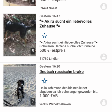
6
Parson Russell Terrier Welpen
abzugeben, geboren am 20.06.2026.
Die
59494 Soest
Welpen können ab...
Gestern, 16:47
🐾 Akira sucht ein liebevolles
Zuhause 🐾
Merken
🐾 Akira sucht ein liebevolles Zuhause 🐾
Schweren Herzens suche ich für meine
zweijährige kasachische Schäferhund-
600 €
Festpreis
5
Mischlingshündin Akira ein neues,
liebevolles Zuhause.
Akira wurde am
51789 Lindlar
24.10.2024...
Gestern, 16:20
Deutsch russische brake
Merken
Hallo
Ich muss den kleinen leider
abgeben da ich schwanger geworden bin
und es mir ehrlich gesagt zu viel wird
1.000 €
VB
hoffe jemand versteht das und macht mir
7
keine vorwürfe er kommt halt überhaupt
26382 Wilhelmshaven
nicht...