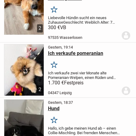
Merken
Liebevolle Hündin sucht ein neues
Zuhause
Geschlecht: Weiblich
Alter: 7
Monate
300 €
VB
Rasse: Schäferhund-Briard-Mix
2
Diese junge Hündin ist verspielt,
neugierig und freundlich. Sie sucht ein
97535 Wasserlosen
liebevolles...
Gestern, 19:14
Ich verkaufe pomeranian
Merken
Ich verkaufe zwei vier Monate alte
Pomeranian-Welpen, einen Rüden und
eine Hündin. Sie sind sehr sozial, verspielt
1.700 €
Festpreis
und bereits an Menschen gewöhnt. Sie
2
sind sehr lieb und freundlich und
04347 Leipzig
stubenrein....
Gestern, 18:37
Hund
Merken
Hallo, ich gebe meinen Hund ab – einen
Collie-Mischling. Bei fremden Menschen