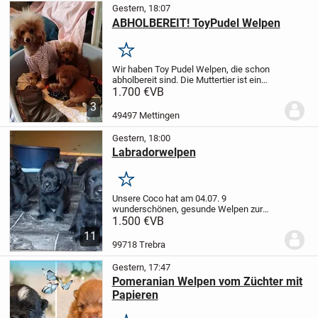
Gestern, 18:07
ABHOLBEREIT! ToyPudel Welpen
Merken
Wir haben Toy Pudel Welpen, die schon
abholbereit sind.
Die Muttertier ist ein
Toypudel in braun rot ,28 cm groß
Papa ist
1.700 €
VB
ein kleiner Toypudel Miniatur 23
3
cm
Gesundheitszeugnisse, in Laboklin...
49497 Mettingen
Gestern, 18:00
Labradorwelpen
Merken
Unsere Coco hat am 04.07. 9
wunderschönen, gesunde Welpen zur
Welt gebracht. Es suchen noch 2
1.500 €
VB
schwarze Hündin und 2 schwarze Rüden
11
ihre ❤️ Menschen.
Coco ist ein Goldator
99718 Trebra
75% Labrador und 25%...
Gestern, 17:47
Pomeranian Welpen vom Züchter mit
Papieren