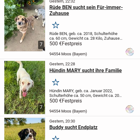
Gestern, 22:32
Rüde BEN sucht sein Für-immer-
Zuhause
Merken
Rüde BEN, geb. ca. 2018, Schulterhöhe
ca. 60 cm, Gewicht ca. 28 Kilo, Zuhause
oder Pflegestelle gesucht.
500 €
Festpreis
Ben ist ein
7
rundum fröhlicher Hund, der mit seiner
offenen und charmanten Art sofort die...
94554 Moos (Bayern)
Gestern, 22:28
Hündin MARY sucht ihre Familie
Merken
Hündin MARY, geb. ca. Januar 2022,
Schulterhöhe ca. 50 cm, Gewicht ca. 20
Kilo, Zuhause gesucht. Kennenzulernen
500 €
Festpreis
auf Pflegestelle.
Ich bin Mary …
…und wenn
7
ich sprechen könnte, hätte ich dir so viel
94554 Moos (Bayern)
zu...
Gestern, 20:30
Buddy sucht Endplatz