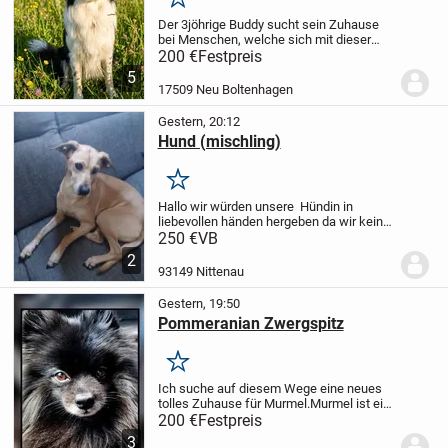
Merken
Der 3jöhrige Buddy sucht sein Zuhause
bei Menschen, welche sich mit dieser
Rasse auskennen , ihm Zeit geben, sich
200 €
Festpreis
einzugewöhnen und für ihn da sind.
Er
5
befindet sich bei mir auf Pflegestelle, da
17509 Neu Boltenhagen
die...
Gestern, 20:12
Hund (mischling)
Merken
Hallo wir würden unsere Hündin in
liebevollen händen hergeben da wir kein
Platz in unserer neuen Wohnung und auch
250 €
VB
keine Zeit mehr haben.
Die Hündin ist 6
2
Jahre alt. Leider verträgt sie sich nicht...
93149 Nittenau
Gestern, 19:50
Pommeranian Zwergspitz
Merken
Ich suche auf diesem Wege eine neues
tolles Zuhause für Murmel.
Murmel ist ein
Pommeranian Zwergspitz Männchen. Er
200 €
Festpreis
ist 5 Jahre alt (seit Baby bei mir), nicht
3