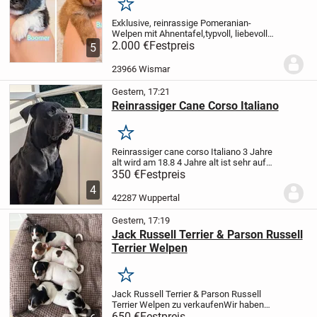
Merken
Exklusive, reinrassige Pomeranian-
Welpen mit Ahnentafel,typvoll, liebevoll
aufgezogen und mit bester
2.000 €
Festpreis
5
Gesundheitsvorsorge
Geboren am
18.07.26
Rüde : choco tan 2500€
Rüde :
23966 Wismar
schwarz weiß 2000€
Mit...
Gestern, 17:21
Reinrassiger Cane Corso Italiano
Merken
Reinrassiger cane corso Italiano 3 Jahre
alt wird am 18.8 4 Jahre alt ist sehr auf
Menschen bezogen, kann alleine zuhause
350 €
Festpreis
bleiben ist nicht mit Katzen Vertragbar,
4
Papiere sind alle vorhanden ist mit...
42287 Wuppertal
Gestern, 17:19
Jack Russell Terrier & Parson Russell
Terrier Welpen
Merken
Jack Russell Terrier & Parson Russell
Terrier Welpen zu verkaufen
Wir haben
vier liebevolle Jack Russell Terrier /
650 €
Festpreis