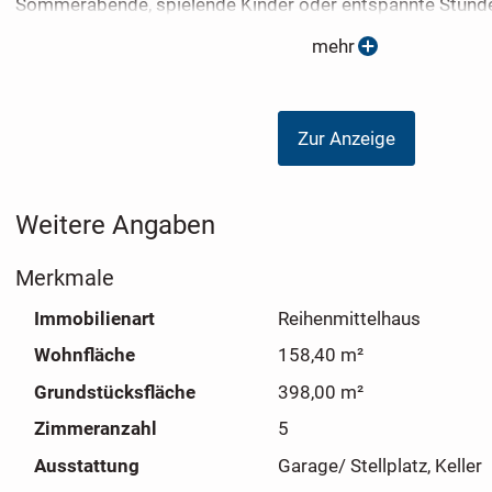
Sommerabende, spielende Kinder oder entspannte Stunde
auszumalen.
mehr
+++ weitere Informationen erhalten Sie gerne nach Anfor
ausführlichen Exposés +++
Zur Anzeige
Weitere Angaben
Merkmale
Immobilienart
Reihenmittelhaus
Wohnfläche
158,40 m²
Grundstücksfläche
398,00 m²
Zimmeranzahl
5
Ausstattung
Garage/ Stellplatz, Keller