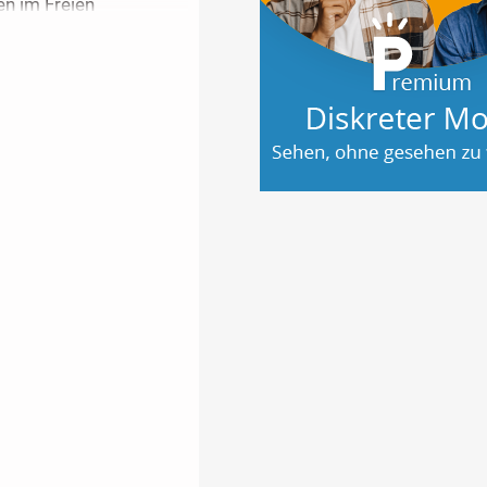
n im Freien
derung des