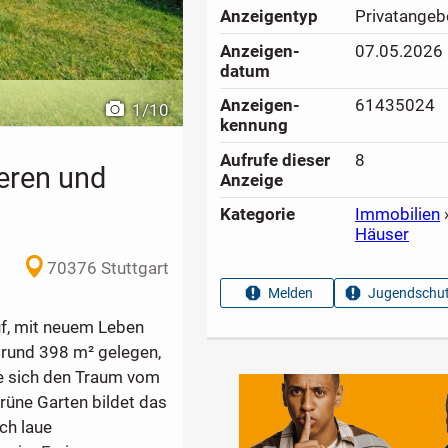
Anzeigen­typ
Privatangeb
Anzeigen­
07.05.2026
datum
Anzeigen­
61435024
1
/
10
kennung
Aufrufe dieser
8
ieren und
Anzeige
Kategorie
Immobilien
Häuser
70376 Stuttgart
Melden
Jugendschut
f, mit neuem Leben
 rund 398 m² gelegen,
die sich den Traum vom
rüne Garten bildet das
ch laue