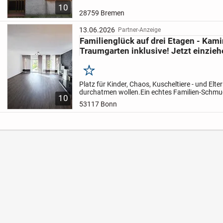
10
Platz für eine...
28759 Bremen
13.06.2026
Partner-Anzeige
Familienglück auf drei Etagen - Kami
Traumgarten inklusive! Jetzt einzie
Merken
Platz für Kinder, Chaos, Kuscheltiere - und Elte
durchatmen wollen.
Ein echtes Familien-Schmu
10
Lieblingsmenschen!
Gebaut wurde dieses schö
53117 Bonn
im...