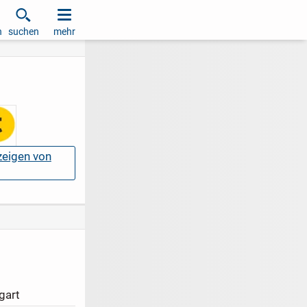
h
suchen
mehr
nzeigen von
gart