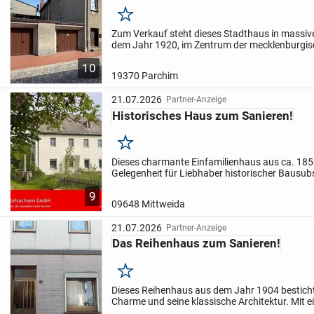
Merken
Zum Verkauf steht dieses Stadthaus in massiv
dem Jahr 1920, im Zentrum der mecklenburgis
Parchim. Die Immobilie bietet mit ihrer großz
10
Nutzfläche...
19370 Parchim
21.07.2026
Partner-Anzeige
Historisches Haus zum Sanieren!
Merken
Dieses charmante Einfamilienhaus aus ca. 1853
Gelegenheit für Liebhaber historischer Bausu
individueller Gestaltungsmöglichkeiten. Das ma
9
Gebäude verfügt...
09648 Mittweida
21.07.2026
Partner-Anzeige
Das Reihenhaus zum Sanieren!
Merken
Dieses Reihenhaus aus dem Jahr 1904 besticht
Charme und seine klassische Architektur. Mit 
79 m² auf einem 161 m² großen Grundstück bi