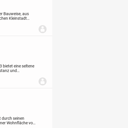
er Bauweise, aus
chen Kleinstadt
ügigen Wohn- und
 bietet eine seltene
bstanz und
ssiv errichtete
 durch seinen
einer Wohnfläche von
etet es genügend