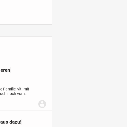
ieren
 Familie, vlt. mit
doch noch vom
sten, z. B.
Haus dazu!