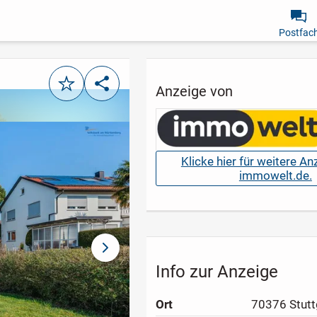
Postfac
Merken
Teilen
Anzeige von
Klicke hier für weitere A
immowelt.de.
nächstes Bild
Info zur Anzeige
Ort
70376 Stutt