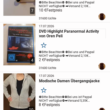
⛔️Bitte Beachten⛔️
⛔️Bei uns und Paypal
NICHT verfügbar⛔️
➡️Versand 2,10€
unversichert mit der Deutschen Post.
10 €
Festpreis
7
Zahlung per Überweisung möglich ⬅️
Hier
könnt Ihr ein 2er Set Brustwarzen
31600 Uchte
Piercings...
17.07.2026
DVD Highlight Paranormal Activity
von Oren Peli
Merken
⛔️Bitte Beachten⛔️
⛔️Bei uns und Paypal
NICHT verfügbar⛔️
➡️Versand 2,10€
unversichert mit der Deutschen Post.
2 €
Festpreis
4
Zahlung per Überweisung möglich ⬅️
Hier
könnt Ihr die DVD Paranormal Activity...
31600 Uchte
17.07.2026
Modische Damen Übergangsjacke
Merken
⛔️Bitte Beachten⛔️
⛔️Bei uns ist Paypal
NICHT verfügbar⛔️
➡️Versand 5,35€
versichert mit Hermes. Zahlung per
8 €
Festpreis
Überweisung möglich ⬅️
Hier könnt Ihr
10