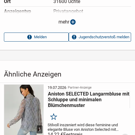
Ort
31600 Uchte
Anzeigen­typ
Privatangebot
Anzeigen­datum
08.07.2026
mehr
Anzeigen­kennung
ef2a1b4b
Melden
Jugendschutzverstoß melden
Aufrufe dieser
68
Anzeige
Kategorie
Haus & Garten
›
Kleidung
›
Damenkleidung
›
Damenoberteile
›
Damen-T-Shirts
Ähnliche Anzeigen
19.07.2026
Partner-Anzeige
Aniston SELECTED Langarmbluse mit
Schluppe und minimalen
Blümchenmuster
Merken
Stilvoll inszeniert wird diese feminine und
1
elegante Bluse von Aniston Selected mit
minimalen Blümchenmuster und fixierter
14,22 €
Festpreis