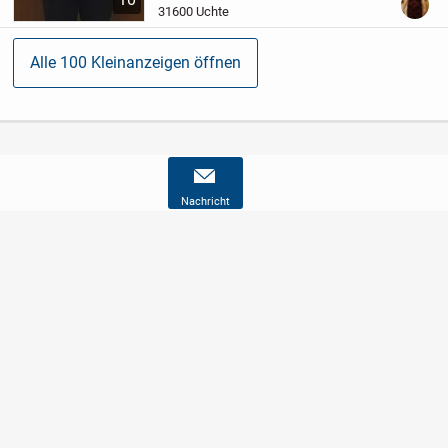
eine schöne Damen Herbst Jacke
31600 Uchte
erstehen.
Super...
Alle 100 Kleinanzeigen öffnen
Nachricht