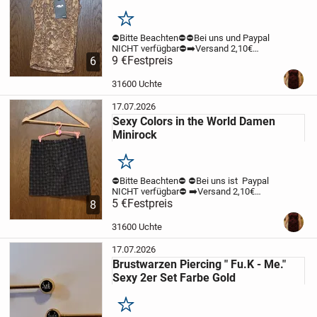
Merken
⛔️Bitte Beachten⛔️
⛔️Bei uns und Paypal
NICHT verfügbar⛔️
➡️Versand 2,10€
unversichert mit der Deutschen Post.
9 €
Festpreis
6
Zahlung per Überweisung möglich ⬅️
Hier
könnt Ihr ein Sexy Damen Tank Top aus
31600 Uchte
Spitze...
17.07.2026
Sexy Colors in the World Damen
Minirock
Merken
⛔️Bitte Beachten⛔️
⛔️Bei uns ist Paypal
NICHT verfügbar⛔️
➡️Versand 2,10€
unversichert mit der Deutschen Post.
5 €
Festpreis
8
Zahlung per Überweisung möglich ⬅️
Hier
könnt Ihr einen Stretch Minirock aus der...
31600 Uchte
17.07.2026
Brustwarzen Piercing " Fu.K - Me."
Sexy 2er Set Farbe Gold
Merken