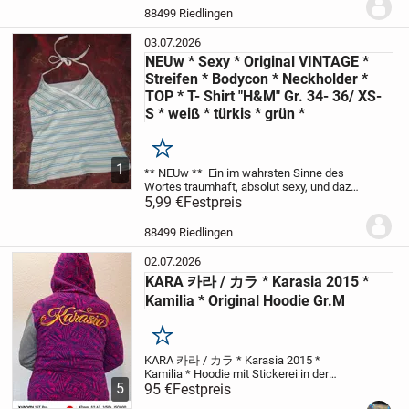
38- 40, 42 / S- M
...
88499 Riedlingen
03.07.2026
NEUw * Sexy * Original VINTAGE *
Streifen * Bodycon * Neckholder *
TOP * T- Shirt "H&M" Gr. 34- 36/ XS-
S * weiß * türkis * grün *
Merken
1
** NEUw **
Ein im wahrsten Sinne des
Wortes traumhaft, absolut sexy, und dazu
noch wunderschön
5,99 €
Festpreis
weiß * hell- himmel-
blau * türkis * hell- grün
in Streifen
ORIGINAL VINTAGE
Bodycon *...
88499 Riedlingen
02.07.2026
KARA 카라 / カラ * Karasia 2015 *
Kamilia * Original Hoodie Gr.M
Merken
KARA 카라 / カラ * Karasia 2015 *
Kamilia *
Hoodie mit Stickerei in der
5
Größe M - original und Made in
95 €
Festpreis
Südkorea
92% Baumwolle
8%