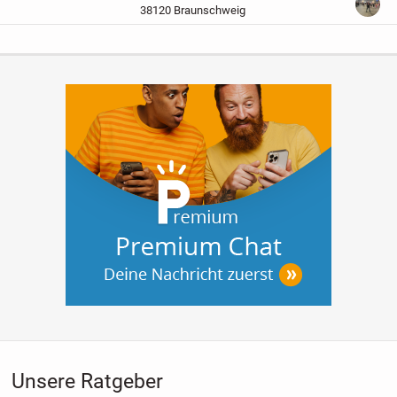
Polyester
Neuwertiger Zustand!
Dies ist
38120 Braunschweig
ein Privatverkauf im Sinne...
Unsere Ratgeber