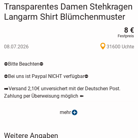
Transparentes Damen Stehkragen
Langarm Shirt Blümchenmuster
8 €
Festpreis
08.07.2026
31600 Uchte
⛔️Bitte Beachten⛔️
⛔️Bei uns ist Paypal NICHT verfügbar⛔️
➡️Versand 2,10€ unversichert mit der Deutschen Post.
Zahlung per Überweisung möglich ⬅️
Hier könnt Ihr ein Sexy Damen Langarmshirt mit Spitze und
mehr
Stehkragen erstehen.
Dieses absolute Must-Have ist nicht nur super bequem,
Weitere Angaben
sondern auch ein echter Hingucker für jeden Anlass. Mit