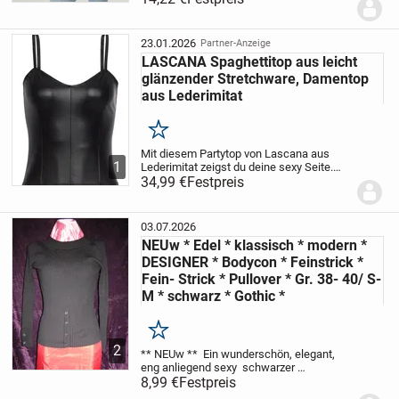
Schluppe, welche variabel zum Binden ist.
Leicht transparente Schluppenbluse...
23.01.2026
Partner-Anzeige
LASCANA Spaghettitop aus leicht
glänzender Stretchware, Damentop
aus Lederimitat
Merken
Mit diesem Partytop von Lascana aus
1
Lederimitat zeigst du deine sexy Seite.
Das Party-Top begeistert mit leicht
34,99 €
Festpreis
glänzendem Lederimitat. Die figurbetonte
Passform und der V-Ausschnitt setzen
deine...
03.07.2026
NEUw * Edel * klassisch * modern *
DESIGNER * Bodycon * Feinstrick *
Fein- Strick * Pullover * Gr. 38- 40/ S-
M * schwarz * Gothic *
Merken
2
** NEUw **
Ein wunderschön, elegant,
eng anliegend sexy
schwarzer
DESIGNER
8,99 €
Festpreis
Langarm
Feinstrick
Bodycon
* PULLOVER
in edler Ripp- Optik
Größe