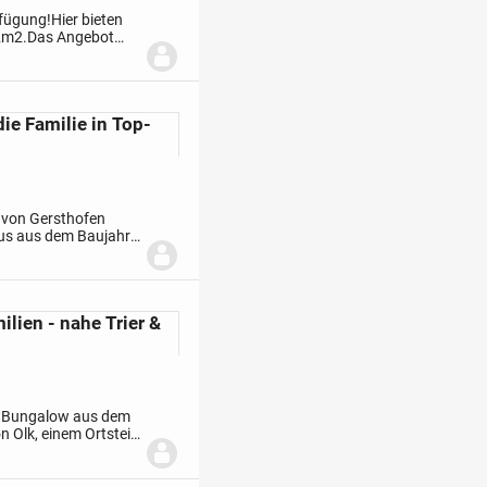
rfügung!
Hier bieten
2m2.
Das Angebot
d inkl. Material für
ie Familie in Top-
 von Gersthofen
haus aus dem Baujahr
Platzbedarf oder für
ilien - nahe Trier &
e Bungalow aus dem
n Olk, einem Ortsteil
che von ca. 137 m²