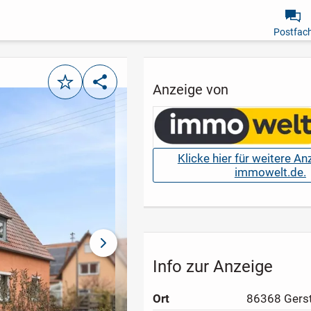
Postfac
Merken
Teilen
Anzeige von
Klicke hier für weitere A
immowelt.de.
nächstes Bild
Info zur Anzeige
Ort
86368 Gers