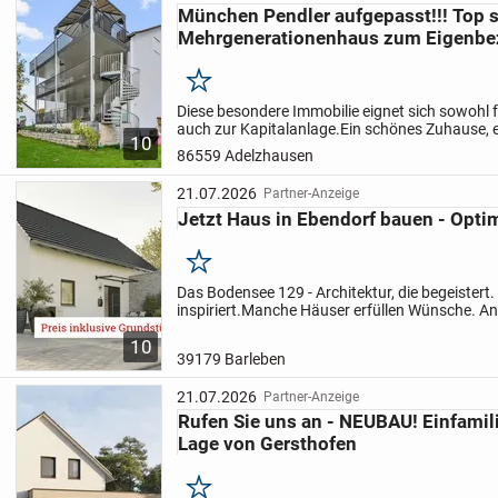
München Pendler aufgepasst!!! Top s
Mehrgenerationenhaus zum Eigenb
Merken
Diese besondere Immobilie eignet sich sowohl f
auch zur Kapitalanlage.
Ein schönes Zuhause, 
10
durchzuatmen, ein Eigenheim mit Abstand zur 
86559 Adelzhausen
21.07.2026
Partner-Anzeige
Jetzt Haus in Ebendorf bauen - Optim
Merken
Das Bodensee 129 - Architektur, die begeister
inspiriert.
Manche Häuser erfüllen Wünsche. An
Begeisterung. Das Bodensee 129 gehört zweife
10
Kategorie. Mit...
39179 Barleben
21.07.2026
Partner-Anzeige
Rufen Sie uns an - NEUBAU! Einfamili
Lage von Gersthofen
Merken