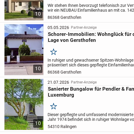
Wir stehen Ihnen bevorzugt telefonisch zur Ve
wir ein NEUBAU Einfamilienhaus an mit ca. 14
10
beinhaltet das Ausbauhaus inkl. Bodenplatte un
86368 Gersthofen
den...
05.05.2026
Partner-Anzeige
Schorer-Immobilien: Wohnglück für d
Lage von Gersthofen
Merken
In ruhiger und gewachsener Spitzen-Wohnlage
präsentiert sich dieses gepflegte Einfamilien
10
1980 als ideales Zuhause für Familien mit viel 
86368 Gersthofen
alle,...
21.07.2026
Partner-Anzeige
Sanierter Bungalow für Pendler & Fam
Luxemburg
Merken
Dieser gepflegte und umfassend modernisiert
Jahr 1974 befindet sich in ruhiger Wohnlage vo
10
der Ortsgemeinde Ralingen. Auf einer Wohnflä
54310 Ralingen
bietet...