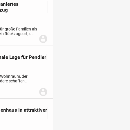
aniertes
ezug
ür große Familien als
ein Rückzugsort, um
Außenwelt und...
ale Lage für Pendler
t. Wohnraum, der
dere schaffen
llos zur zweiten
enhaus in attraktiver