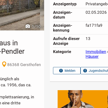
Anzeigen­typ
Privatangeb
Anzeigen­
02.05.2026
datum
Anzeigen­
fa171fa9
1
/
10
kennung
Aufrufe dieser
13
aus in
Anzeige
-Pendler
Kategorie
Immobilien
Häuser
86368 Gersthofen
Melden
Jugendschut
ünglich als
ca. 1956, das ca.
mplettsanierung, in
eine dritte