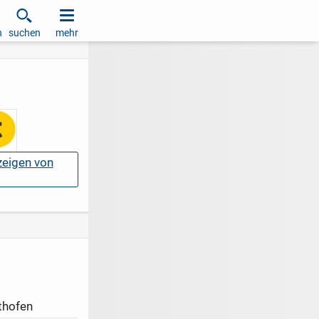
h
suchen
mehr
nzeigen von
thofen