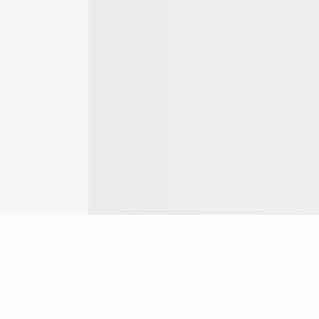
Login
ok