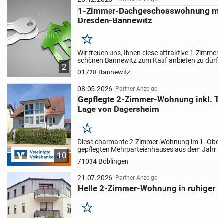
1-Zimmer-Dachgeschosswohnung mit
Dresden-Bannewitz
Merken
Wir freuen uns, Ihnen diese attraktive 1-Zimm
schönen Bannewitz zum Kauf anbieten zu dür
2
befindet sich im Dachgeschoss eines gepflegte
01728 Bannewitz
Mehrfamilienhauses und überzeugt...
08.05.2026
Partner-Anzeige
Gepflegte 2-Zimmer-Wohnung inkl. TG
Lage von Dagersheim
Merken
Diese charmante 2-Zimmer-Wohnung im 1. Obe
gepflegten Mehrparteienhauses aus dem Jahr
10
durch eine durchdachte Raumaufteilung, solid
71034 Böblingen
attraktive...
21.07.2026
Partner-Anzeige
Helle 2-Zimmer-Wohnung in ruhiger
Merken