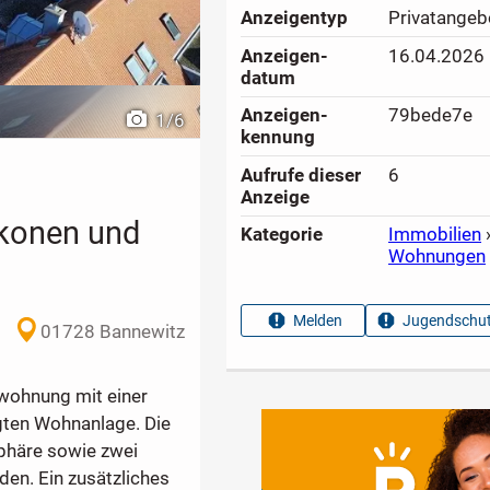
Anzeigen­typ
Privatangeb
Anzeigen­
16.04.2026
datum
Anzeigen­
79bede7e
1
/
6
kennung
Aufrufe dieser
6
Anzeige
konen und
Kategorie
Immobilien
Wohnungen
Melden
Jugendschut
01728 Bannewitz
rwohnung mit einer
gten Wohnanlage. Die
phäre sowie zwei
en. Ein zusätzliches