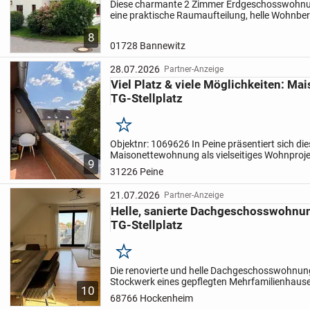
Diese charmante 2 Zimmer Erdgeschosswohnu
eine praktische Raumaufteilung, helle Wohnber
angenehmen Wohnkomfort. Sie eignet sich ideal
8
oder...
01728 Bannewitz
28.07.2026
Partner-Anzeige
Viel Platz & viele Möglichkeiten: M
TG-Stellplatz
Merken
Objektnr: 1069626
In Peine präsentiert sich di
Maisonettewohnung als vielseitiges Wohnprojek
9
Perspektiven für Eigennutzer und Kapitalanle
31226 Peine
befindet sich im 2....
21.07.2026
Partner-Anzeige
Helle, sanierte Dachgeschosswohnun
TG-Stellplatz
Merken
Die renovierte und helle Dachgeschosswohnung 
Stockwerk eines gepflegten Mehrfamilienhaus
10
umfasst insgesamt sechs Wohnungen. Die im J
68766 Hockenheim
Wohnung...