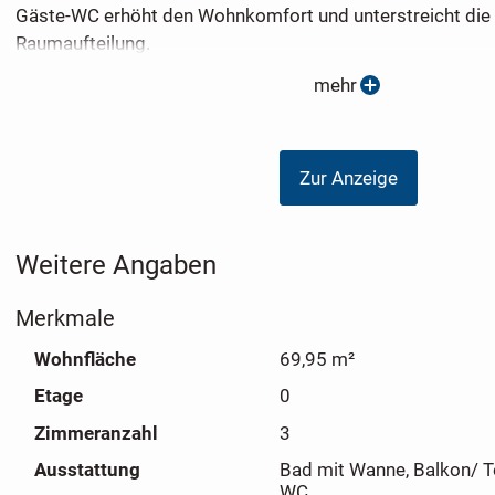
Gäste-WC erhöht den Wohnkomfort und unterstreicht die 
Raumaufteilung.
mehr
Im Erdgeschoss des Hauses befinden sich verschiedene L
eine Apotheke und eine Physiotherapiepraxis - ideal für k
komfortable Alltagsgestaltung. Die gepflegte Anlage sowi
Zur Anzeige
Mieterstruktur machen diese Immobilie zu einer interessa
nachhaltiger Perspektive.
Weitere Angaben
Bei Interesse vereinbaren wir gern einen persönlichen Be
Merkmale
Wohnfläche
69,95 m²
Etage
0
Zimmeranzahl
3
Ausstattung
Bad mit Wanne, Balkon/ Te
WC