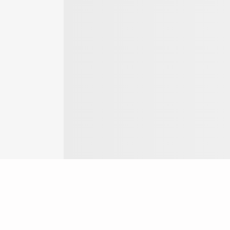
Login
ok