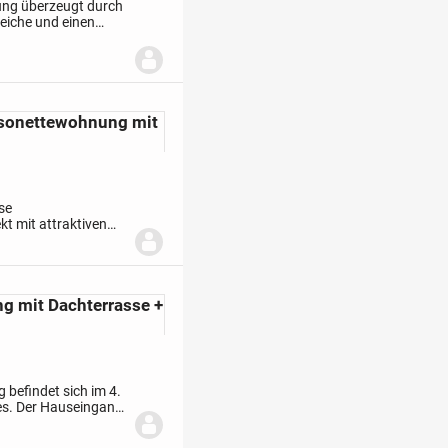
ng überzeugt durch
eiche und einen
 für Singles, Paare
aisonettewohnung mit
ese
t mit attraktiven
ger. Die Wohnung
g mit Dachterrasse +
befindet sich im 4.
es. Der Hauseingang
ahr 2023 renovierte