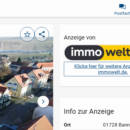
Postfac
Merken
Teilen
Anzeige von
Klicke hier für weitere A
immowelt.de.
nächstes Bild
Info zur Anzeige
Ort
01728 Bann