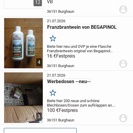
aber leer. Perfekt wie z.B. für einen
VB
12
Schachtelkranz. Sind verschieden Marken
also schön bunt.
Silvester ist alles...
36151 Burghaun
21.07.2026
Franzbrantwein von BEGAPINOL
Merken
Biete hier neu und OVP je eine Flasche
Franzbrantwein original von Begapinol
Latschen Kiefer Berggeist an.
16 €
Festpreis
1x500ml.
1x250ml.
Mit Kampfer und Menthol.
Der
4
Versand ist versichert auch möglich
36151 Burghaun
über...
21.07.2026
Werbedosen --neu--
Merken
Biete hier 200 neue und schöne
Blechboxen/Dosen zum aufklappen an.
Am Boden könnte man einen
100 €
Festpreis
Werbeaufkleber aufbringen. Ist halt mal
3
nicht wie so oft überall mit Kugelschreiber
36151 Burghaun
Werbung machen. Die...