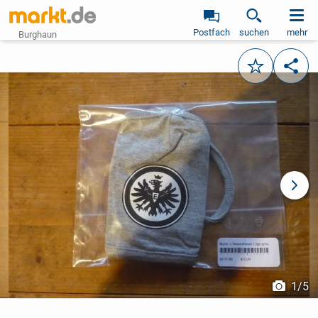
Postfach
suchen
mehr
Burghaun
Merken
Teile
vorheriges Bild
näch
1
/
5