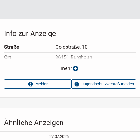
Info zur Anzeige
Straße
Goldstraße, 10
Ort
36151 Burghaun
Anzeigen­typ
Privatangebot
mehr
Anzeigen­datum
21.07.2026
Melden
Jugendschutzverstoß melden
Anzeigen­kennung
62a124ed
Aufrufe dieser
893
Anzeige
Kategorie
Hobby, Freizeit & Lernen
›
Freizeitaktivitäten
›
Sportpartner
Ähnliche Anzeigen
27.07.2026