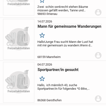
Merken
Zwei schön senkrecht stehen Bäume
müssen gefällt werden, Tanne und
Konifere. Beide sind ausgesprochen
98693 Ilmenau
gerade gewachsen und die Äste laden
geradezu ein, wie auf einer Leiter daran
14.07.2026
hochzuklettern und...
Mann für gemeinsame Wanderungen
Merken
Hallo!
Junge Frau sucht Mann der Lust hat
mit mir gemeinsam zu wandern.
Wenn du
zwischen 30 bis 48 bist und sportlich,
melde dich gerne.
Viele Grüße
68159 Mannheim
04.07.2026
Sportpartner/in gesucht
Merken
Hallo,
ich männlich 43, suche
Sportpartner/in für folgendes *E-Bike,
Joggen 1-10 km, Wandern und See*.
Wenn jemand Lust und bock hat, kann
sich gerne bei mir melden. Grüße
86368 Gersthofen