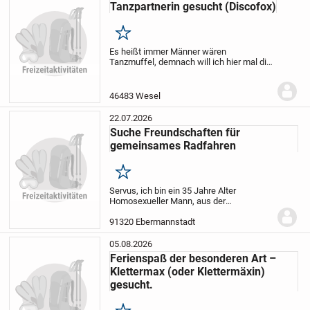
Tanzpartnerin gesucht (Discofox)
Merken
Es heißt immer Männer wären
Tanzmuffel, demnach will ich hier mal die
Quote Positiv drücken.
Suche eine
Tanzpartnerin für einen Anfängerkurs
Discofox, alternativ würde ich auch Salsa
46483 Wesel
Tanzen. Salsa...
22.07.2026
Suche Freundschaften für
gemeinsames Radfahren
Merken
Servus, ich bin ein 35 Jahre Alter
Homosexueller Mann, aus der
Fränkischen Schweiz. Bin offen, leicht
mollig, sportlich unterwegs.
Ich mag
91320 Ebermannstadt
Radfahren und fahre alleine , mag radeln
in Lycra Rad...
05.08.2026
Ferienspaß der besonderen Art –
Klettermax (oder Klettermäxin)
gesucht.