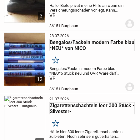
Hallo. Biete privat meine Hilfe an wenn ein
Versicherungsschaden vorliegt. Kann
mich gerne um fast alles kümmern und
VB
3
möchte auch nix an Versicherungen
verkaufen.
Silvester ist alles kein Problem
36151 Burghaun
auch...
28.07.2026
Bengalos/Fackeln modern Farbe blau
*NEU* von NICO
Merken
Bengalos/Fackeln modern Farbe blau
*NEU*5 Stück neu und OVP. Ware darf
das ganze Jahr und ab 12Jahren
VB
12
verwendet werden. Hersteller ist NICO
Europe. Lieferung ist auch gerne möglich.
36151 Burghaun
Zu Silvester ist...
21.07.2026
Zigarettenschachteln leer 300 Stück -
Silvester-
Merken
Hätte hier 300 leere Zigarettenschachteln
zu bieten. Noch sehr sehr gut erhalten