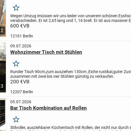
Merken
Wegen Umzug imüssen wir uns leider von unserem schönen Esstis
verabschieden. Er ist 2,65 lang und 1, 16 breit. Er ist aus massiver 
sehr schwer.
600 €
VB
2
12161 Berlin
09.07.2026
Wohnzimmer Tisch mit Stühlen
Merken
Runder Tisch 90cm,zum ausziehen 130cm ,Eiche rustikal,guter Zu
zusammen mit zwei bis vier Stühlen günstig zu verkaufen.
200 €
VB
3
12207 Berlin
05.07.2026
Bar Tisch Kombination auf Rollen
Merken
Stilvoller, ausziehbarer Küchentisch mit Rollen, der nicht nur durch 