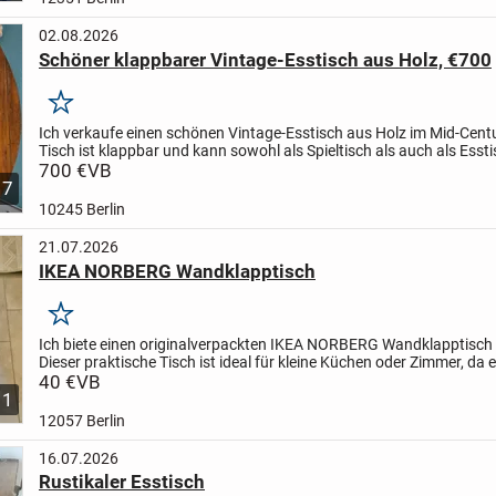
02.08.2026
Schöner klappbarer Vintage-Esstisch aus Holz, €700
Merken
Ich verkaufe einen schönen Vintage-Esstisch aus Holz im Mid-Centur
Tisch ist klappbar und kann sowohl als Spieltisch als auch als Esst
werden.
700 €
VB
Preis: 700 €
Nur an Selbstabholer....
7
10245 Berlin
21.07.2026
IKEA NORBERG Wandklapptisch
Merken
Ich biete einen originalverpackten IKEA NORBERG Wandklapptisch 
Dieser praktische Tisch ist ideal für kleine Küchen oder Zimmer, da e
Bedarf einfach hochgeklappt werden kann. Du kannst...
40 €
VB
1
12057 Berlin
16.07.2026
Rustikaler Esstisch