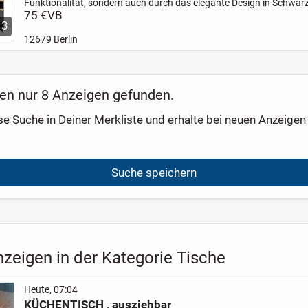
Funktionalität, sondern auch durch das elegante Design in Schwar
überzeugt.
75 €
VB
Mit der praktischen Ausziehfunktion bietet er...
3
12679 Berlin
en nur 8 Anzeigen gefunden.
se Suche in Deiner Merkliste und erhalte bei neuen Anzeigen 
Suche speichern
zeigen in der Kategorie Tische
Heute, 07:04
KÜCHENTISCH , ausziehbar