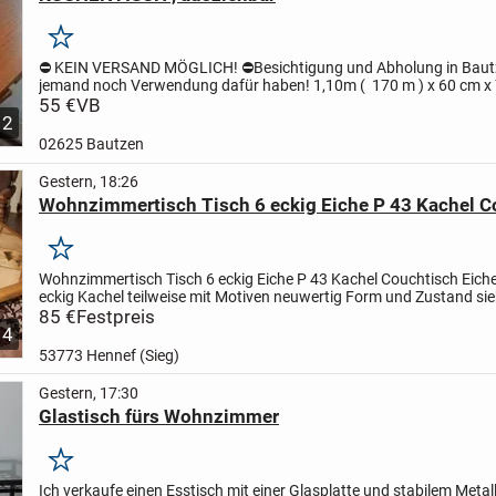
Merken
⛔ KEIN VERSAND MÖGLICH! ⛔
Besichtigung und Abholung in Bautz
jemand noch Verwendung dafür haben!
1,10m ( 170 m ) x 60 cm x
Rücknahme Garantie Gewährleistung Tausch ect.,da...
55 €
VB
2
02625 Bautzen
Gestern, 18:26
Wohnzimmertisch Tisch 6 eckig Eiche P 43 Kachel C
Merken
Wohnzimmertisch Tisch 6 eckig Eiche P 43 Kachel Couchtisch
Eich
eckig
Kachel teilweise mit Motiven
neuwertig
Form und Zustand sie
Verkauf ohne Dekoration
85 €
Festpreis
Privatverkauf...
4
53773 Hennef (Sieg)
Gestern, 17:30
Glastisch fürs Wohnzimmer
Merken
Ich verkaufe einen Esstisch mit einer Glasplatte und stabilem Metall