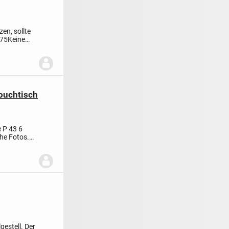
en, sollte
 75
Keine
ouchtisch
e P 43
6
he Fotos.
gestell.
Der