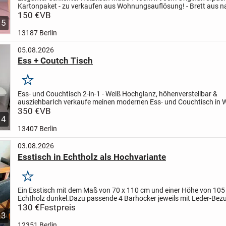
Kartonpaket - zu verkaufen aus Wohnungsauflösung!
- Brett aus 
Holz
150 €
- Beine aus massivem Holz.
VB
- Nordischer...
5
13187 Berlin
05.08.2026
Ess + Coutch Tisch
Merken
Ess- und Couchtisch 2-in-1 - Weiß Hochglanz, höhenverstellbar &
ausziehbar
Ich verkaufe meinen modernen Ess- und Couchtisch in 
Hochglanz. Der Tisch ist erst ca. 1 Jahr alt und befindet sich in...
350 €
VB
4
13407 Berlin
03.08.2026
Esstisch in Echtholz als Hochvariante
Merken
Ein Esstisch mit dem Maß von 70 x 110 cm und einer Höhe von 105
Echtholz dunkel.
Dazu passende 4 Barhocker jeweils mit Leder-Bez
Neupreis war 899,00 Euro bei Porta
130 €
Festpreis
jetzt für Festpreis von...
3
12351 Berlin