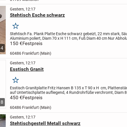
Gestern, 12:17
Stehtisch Esche schwarz
Merken
Stehtisch Fa. Plank
Platte Esche schwarz gebeizt, 22 mm stark,
Sä
Aluminium poliert,
Diam 70 x H 111 cm, Fuß Diam 40 cm
Nur Abhol
150 €
Festpreis
4
60486 Frankfurt (Main)
Gestern, 12:17
Esstisch Granit
Merken
Esstisch Granitplatte Fritz Hansen B 135 x T 90 x H cm,
Plattenstä
auf Untertischplatte aufliegend,
4 Rundrohrfüße verchromt, Diam 
Original-Oberfläche mit Gebrauchsspuren...
450 €
Festpreis
8
60486 Frankfurt (Main)
Gestern, 12:17
Stehtischgestell Metall schwarz