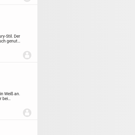
y-Stil. Der
isch genutzt
in Weiß an.
r bei