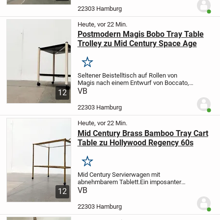
aus Vierkantrohr und harmoniert in Form
22303 Hamburg
Benut
und Farbe...
Heute, vor 22 Min.
Postmodern Magis Bobo Tray Table
Trolley zu Mid Century Space Age
Merken
Seltener Beistelltisch auf Rollen von
Magis nach einem Entwurf von Boccato,
Gigante und Zambusi Architetti aus den
VB
12
aus den 80er Jahren.
Ein postmoderner
Entwurf in typischer Farbgebung. In
22303 Hamburg
Benut
einem...
Heute, vor 22 Min.
Mid Century Brass Bamboo Tray Cart
Table zu Hollywood Regency 60s
Merken
Mid Century Servierwagen mit
abnehmbarem Tablett.
Ein imposanter
Wagen oder Beistelltisch. Das fein
VB
12
ausgeführte Gestell dieses Wagens
besteht aus Messing und imitiert die
22303 Hamburg
Benut
natürlichen Formen des...