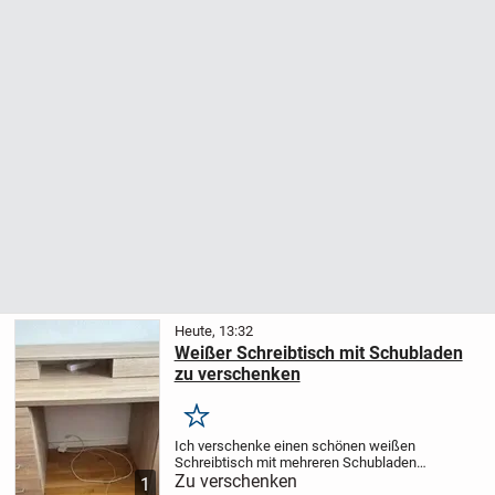
Heute, 13:32
Weißer Schreibtisch mit Schubladen
zu verschenken
Merken
Ich verschenke einen schönen weißen
Schreibtisch mit mehreren Schubladen
und viel praktischem Stauraum. Er eignet
Zu verschenken
1