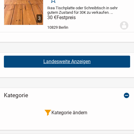
Merken
Ikea Tischplatte oder Schreibtisch in sehr
gutem Zustand für 30€ zu verkaufen.
Transport und Abholung muss
30 €
Festpreis
3
eigenständig organisiert werden.
10829 Berlin
Landesweite Anzeigen
Kategorie
Kategorie ändern