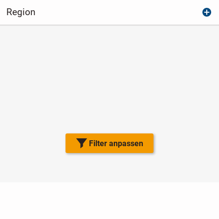
Region
Filter anpassen
Nutzungsbedingungen
Datenschutz
Barrierefreiheit
Impressum
Kontakt
Hilfe
Sicherheit
Jugendschutz