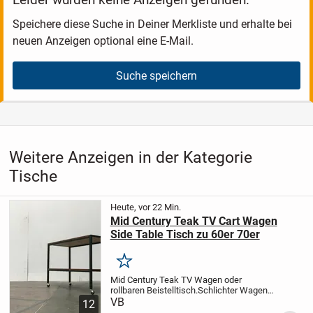
Speichere diese Suche in Deiner Merkliste und erhalte bei
neuen Anzeigen optional eine E-Mail.
Suche speichern
Weitere Anzeigen in der Kategorie
Tische
Heute, vor 22 Min.
Mid Century Teak TV Cart Wagen
Side Table Tisch zu 60er 70er
Merken
Mid Century Teak TV Wagen oder
rollbaren Beistelltisch.
Schlichter Wagen
mit Teak Tischflächen und dunklem
VB
12
Gestell aus Metall. Das Gestell besteht