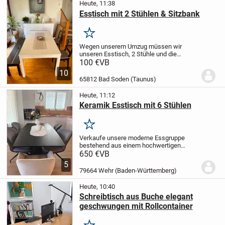
Heute, 11:38
Esstisch mit 2 Stühlen & Sitzbank
Merken
Wegen unserem Umzug müssen wir
unseren Esstisch, 2 Stühle und die
Sitzbank verkaufen.
Maße Esstisch: 175
100 €
VB
cm lang, 95 cm breit, man kann ihn
10
ausziehen und auf 40 cm oder plus 80 cm
65812 Bad Soden (Taunus)
insgesamt...
Heute, 11:12
Keramik Esstisch mit 6 Stühlen
Merken
Verkaufe unsere moderne Essgruppe
bestehend aus einem hochwertigen
ausziehbaren Esstisch mit 6 gepolsterten
650 €
VB
Stühlen.
* Ausziehbarer Esstisch
* Maße:
5
ca. 160 × 90 × 76 cm
* Ausgezogen: ca.
79664 Wehr (Baden-Württemberg)
210 × 90...
Heute, 10:40
Schreibtisch aus Buche elegant
geschwungen mit Rollcontainer