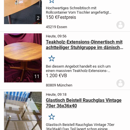
Merken
Hochwertiges Schreibtisch mit
Rollcontainer
Vom Tischler angefertigt
Schreibtisch: 241x124x74 cm
150 €
Festpreis
2
Rollcontainer mit 3 Schubladen: 62x58x43
cm
45219 Essen
Heute, 09:56
Teakholz-Extensions-Dinnertisch mit
achtteiliger Stuhlgruppe im dänischen
Design
Merken
Bei diesem Angebot handelt es sich um
einen massiven Teakholz-Extensions-
Dinnertisch (Durchmesser 115 cm), mit
1.200 €
VB
11
zwei Einsätzen 115 x 50 cm, Höhe 73 cm.
Alle Bestandteile wurden in unserer
80809 München
hauseigenen...
Heute, 09:18
Glastisch Beistell Rauchglas Vintage
70er 36x36x40
Merken
Glastisch Beistell Rauchglas Vintage 70er
36x36x40
Das Teil lagert schon einige