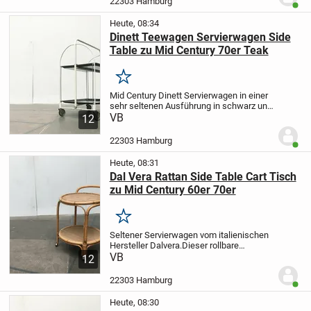
22303 Hamburg
Benut
hochgezogen....
Heute, 08:34
Dinett Teewagen Servierwagen Side
Table zu Mid Century 70er Teak
Merken
Mid Century Dinett Servierwagen in einer
sehr seltenen Ausführung in schwarz und
weiß.
VB
Ein besonders funktionales Möbel.
12
Perfekt für die Hausbar oder als
Beistelltisch. Der Wagen ist klappbar und
22303 Hamburg
Benut
so...
Heute, 08:31
Dal Vera Rattan Side Table Cart Tisch
zu Mid Century 60er 70er
Merken
Seltener Servierwagen vom italienischen
Hersteller Dalvera.
Dieser rollbare
Beistelltisch mit zwei Ablagen hat ein
VB
12
Gestell aus Bambus. Die beiden
eingelegten Tischflächen sind mit einem
22303 Hamburg
Benut
feinen...
Heute, 08:30