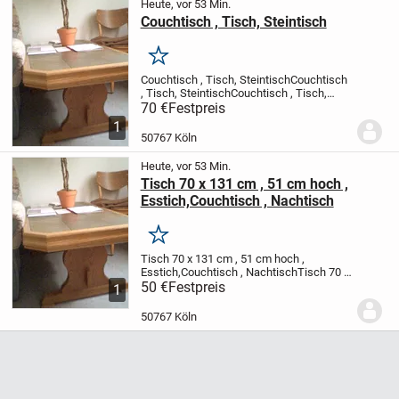
Heute, vor 53 Min.
Couchtisch , Tisch, Steintisch
Merken
Couchtisch , Tisch, SteintischCouchtisch
, Tisch, SteintischCouchtisch , Tisch,
SteintischCouchtisch , Tisch,
70 €
Festpreis
SteintischCouchtisch , Tisch,
1
SteintischCouchtisch , Tisch,
50767 Köln
SteintischCouchtisch , Tisch,...
Heute, vor 53 Min.
Tisch 70 x 131 cm , 51 cm hoch ,
Esstich,Couchtisch , Nachtisch
Merken
Tisch 70 x 131 cm , 51 cm hoch ,
Esstich,Couchtisch , NachtischTisch 70 x
131 cm , 51 cm hoch , Esstich,Couchtisch
50 €
Festpreis
1
, NachtischTisch 70 x 131 cm , 51 cm
hoch , Esstich,Couchtisch ,
50767 Köln
NachtischTisch 70 x...