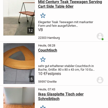
Mid Century Teak Teewagen Serving
Cart Side Table 60er
Merken
Eleganter Teak Teewagen mit markanter
Form und fein ausgeführten
Details.
VB
Besonders ins Auge fällt die
12
elegante A-Form des Gestells, das
komplett in schwarz gehalten ist. Einen
22303 Hamburg
Benut
wunderbaren Kontrast...
Heute, 08:28
Couchtisch
Merken
sehr gut erhaltener stabiler Couchtisch in
Buche, Größe: 80 x 80 x 43 cm, für 10 Euro
ab Erwitte abzugeben.
Ein
10 €
Festpreis
Phono-/Fernsehtisch gleicher Optik ist
6
auch noch vorhanden.
59597 Erwitte
Heute, 07:43
Ikea Glasplatte Tisch oder
Schreibtisch