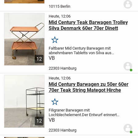
sich ideal fürs Homeoffice, Kinderzimmer,
Jugendzimmer oder als normaler
10115 Berlin
Arbeitsplatz....
Heute, 12:06
Mid Century Teak Barwagen Trolley
Silva Denmark 60er 70er Dinett
Merken
Faltbarer Mid Century Barwagen mit
abnehmbaren Tabletts von Silva aus
Dänemark.
VB
Der Wagen verfügt über zwei
12
Ablageflächen und kann als Hausbar,
Beistelltisch o.ä. verwendet werden. Das
22303 Hamburg
Benut
filigrane...
Heute, 12:06
Mid Century Barwagen zu 50er 60er
70er Teak String Mategot Hirche
Merken
Filigraner Barwagen mit
Lochblechelement.
Der Entwurf erinnert
an die Formensprache von Mategot.
VB
12
Feines Lochblech trifft auf ein filigranes
Gestell. Ein sehr eleganter Entwurf bis ins
22303 Hamburg
Benut
kleinste...