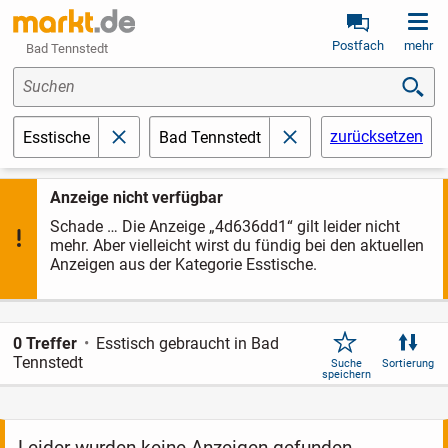
Postfach
mehr
Bad Tennstedt
Suchen
zurücksetzen
Esstische
Bad Tennstedt
schließen
schließen
Anzeige nicht verfügbar
Schade … Die Anzeige „4d636dd1“ gilt leider nicht
mehr. Aber vielleicht wirst du fündig bei den aktuellen
Anzeigen aus der Kategorie Esstische.
0 Treffer
Esstisch gebraucht in Bad
Tennstedt
Suche
Sortierung
speichern
Leider wurden keine Anzeigen gefunden.