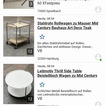
Zeit bei mir. Den Zustand entnehmen Sie
60 €
Festpreis
3
bitte den Bildern. Da es sich um einen
Privatverkauf handelt schließe ich...
73565 Spraitbach
Heute, 08:34
Stahlrohr Rollwagen zu Mauser Mid
Century Bauhaus Art Deco Teak
Merken
Ein altes Stahlrohrmöbel auf Rollen.
Sachliches und zeitloses Design. Dieser
Rollwagen mit 2 Böden. Der Hersteller soll
VB
12
von Mauser sein, was aber nicht bestätigt
ist.
Der Zustand ist gut aber der...
22303 Hamburg
Benut
Heute, 08:34
Leitmotiv Thrill Side Table
Beistelltisch Wagen zu Mid Century
Merken
Schlichter Metall Beistelltisch auf Rollen
von Leitmotiv.
Ein minimalistischer
Entwurf. Die beiden tablettförmigen
VB
12
Ablagen sind aus Stahl gefertigt und weiß
ausgeführt. Die Ränder sind