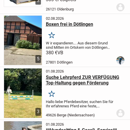
3
Weizenstroh produziert, ohne Zusatz und
Bindemitteln.
Die Einstreupellets haben
26121 Oldenburg
einen...
02.08.2026
Boxen frei in Dötlingen
Merken
W
ir expandieren….
Aus diesem Grund
sind Mitten im Ortskern von Dötlingen
wieder Boxen frei.
Wir bieten von
380 €
VB
Teilpension über Urlaubsbetreuung bis
5
zum Vollberitt alles, was das Reiterherz
27801 Dötlingen
begehrt....
01.08.2026
Suche Lehrpferd ZUR VERFÜGUNG
Top-Haltung gegen Förderung
Merken
Hallo liebe Pferdebesitzer,
suchen Sie für
Ihr erfahrenes Pferd eine feste,
verantwortungsvolle Bezugsperson, die
3
sich auf hohem Niveau um Ihr Tier
49626 Berge (Niedersachsen)
kümmert, es sportlich fit hält und wie das
eigene...
01.08.2026