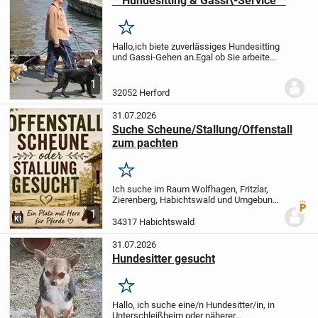
**Hundesitting & Gassi\-Service**
Merken
Hallo,
ich biete zuverlässiges Hundesitting
und Gassi-Gehen an.
Egal ob Sie arbeiten,
unterwegs sind oder einfach
Unterstützung brauchen – ich kümmere
1
mich gerne um Ihren Hund und sorge
32052 Herford
dafür, dass er...
31.07.2026
Suche Scheune/Stallung/Offenstall
zum pachten
Merken
Ich suche im Raum Wolfhagen, Fritzlar,
Zierenberg, Habichtswald und Umgebung
Premi
einen Stalltrakt, eine Scheune oder einen
1
KI
Offenstall mit Weideflächen, an dem eine
34317 Habichtswald
ruhige, artgerechte und langfristige...
31.07.2026
Hundesitter gesucht
Merken
Hallo, ich suche eine/n Hundesitter/in, in
Unterschleißheim oder näherer