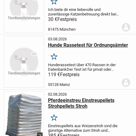
Merken
Ich biete dir eine liebevolle und
zuverlässige Katzenbetreuung direkt bei
dir Zuhause an, damit deine Katze in ihrer
30 €
Festpreis
gewohnten Umgebung bleiben kann. Ich
habe über 15 Jahre Erfahrung als
81475 München
Katzenbesitze...
03.08.2026
Hunde Rassetest für Ordnungsämter
Merken
Hunderassetest über 470 Rassen in der
Datenbank
Der Test ist für privat oder
Behörden verwendbar. Zahlreiche
119 €
Festpreis
Ordnungsämter akzeptieren unseren
Hunde Rassetest bei möglichen
55128 Mainz
Listenhunden.
Wenn Sie...
02.08.2026
Pferdeeinstreu Einstreupellets
Strohpellets Stroh
Merken
Einstreupellets aus Weizenstroh sind die
günstige Alternative zum Stroh und
Späne.
385 €
Unsere Pellets sind aus
Festpreis