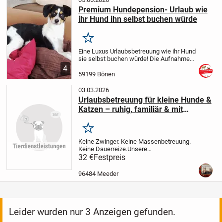
Premium Hundepension- Urlaub wie
ihr Hund ihn selbst buchen würde
Merken
Eine Luxus Urlaubsbetreuung wie ihr Hund
sie selbst buchen würde!
Die Aufnahme
für Pensionshunde ist bei mir auf drei
4
Hunde begrenzt, da ich so jedem Hund
59199 Bönen
das familiäre Umfeld im ganzen
Ausmaß...
03.03.2026
Urlaubsbetreuung für kleine Hunde &
Katzen – ruhig, familiär & mit
psychologischem Verständnis
Merken
Keine Zwinger.
Keine Massenbetreuung.
Keine Dauerreize.
Unsere
Urlaubsbetreuung richtet sich bewusst
32 €
Festpreis
ausschließlich an kleine Hunderassen
und Katzen, die in einer ruhigen,
96484 Meeder
strukturierten Umgebung...
Leider wurden nur 3 Anzeigen gefunden.