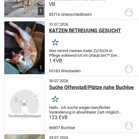
Umgebung. In der Zeit von (Montag -
VB
Donnerstag von 6:30 bis 16:30 und Freitag
1
bis 13:30) um auf meine kleine Hündin
85716 Unterschleißheim
aufzupassen...
31.07.2026
KATZEN BETREUUNG GESUCHT
Merken
Wer nimmt meinen Kater ZU SICH in
Pflege während ich im Urlaub bin??
Der
Kater ist 1 Jahr
1 €
VB
alt,kastriert,stubenrein,pflegeleicht,sehr
1
verspielt, und Menschenbezogen (KEIN
65183 Wiesbaden
Freigänger)
Bitte keine...
30.07.2026
Suche Offenstall/Plätze nahe Buchloe
Merken
Hallo , ich suche wegen beruflicher
Veränderung in absehbarer Zeit möglichst
nah bei Buchloe einen kleinen Offenstall
123 €
VB
oder Stadel mit Wiese, Koppel für 2 bis 4
Pferde als Selbstversorger zu pachten....
86807 Buchloe
29.07.2026