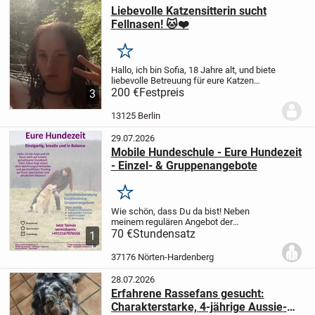
Liebevolle Katzensitterin sucht
Fellnasen! 🐱❤️
Merken
Hallo, ich bin Sofia, 18 Jahre alt, und biete
liebevolle Betreuung für eure Katzen
an.
200 €
Ich bin mein ganzes Leben mit Katzen
Festpreis
3
aufgewachsen und habe daher viel
Erfahrung im Umgang mit ihnen. Mir ist...
13125 Berlin
29.07.2026
Mobile Hundeschule - Eure Hundezeit
- Einzel- & Gruppenangebote
Merken
Wie schön, dass Du da bist!
Neben
meinem regulären Angebot der
Verhaltensberatung und dem
70 €
Stundensatz
1
Einzeltraining starten ab Mitte August
wieder verschiedene Gruppenangebote
37176 Nörten-Hardenberg
(K3DogParkour®, Bunte...
28.07.2026
Erfahrene Rassefans gesucht:
Charakterstarke, 4-jährige Aussie-