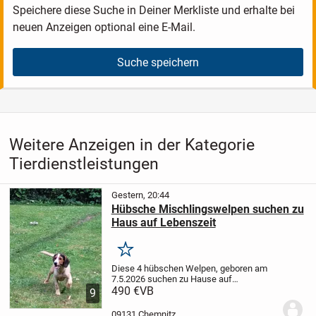
Speichere diese Suche in Deiner Merkliste und erhalte bei
neuen Anzeigen optional eine E-Mail.
Suche speichern
Weitere Anzeigen in der Kategorie
Tierdienstleistungen
Gestern, 20:44
Hübsche Mischlingswelpen suchen zu
Haus auf Lebenszeit
Merken
Diese 4 hübschen Welpen, geboren am
7.5.2026 suchen zu Hause auf
Lebenszeit. Die Mutti ist ein jack Russell
490 €
VB
9
Mischling und der Papa ein Beagle. Es
sind 3 Jungs und 1 Mädel (die weiße auf
09131 Chemnitz