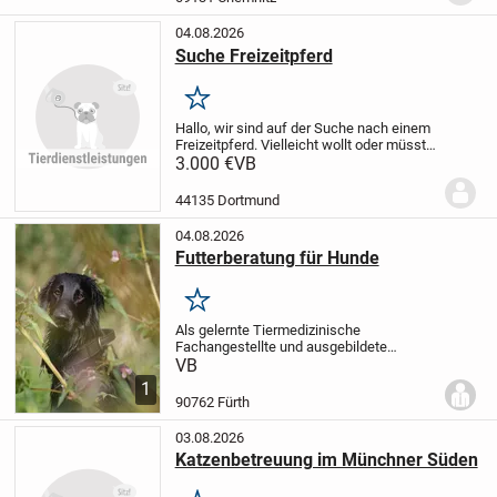
den...
04.08.2026
Suche Freizeitpferd
Merken
Hallo,
wir sind auf der Suche nach einem
Freizeitpferd.
Vielleicht wollt oder müsst
ihr euer Pferd verkaufen oder kennt
3.000 €
VB
jemanden.
Ab Stockmaß ca 1.50.
Es sollte
um die 9/ 10 jahre sein, + - .
Am...
44135 Dortmund
04.08.2026
Futterberatung für Hunde
Merken
Als gelernte Tiermedizinische
Fachangestellte und ausgebildete
Ernährungsberaterin für Hunde erstelle
VB
ich maßgeschneiderte Futterpläne für
1
deinen Hund. Ohne Futter-Dogmen oder
90762 Fürth
Vorurteile, fundiert...
03.08.2026
Katzenbetreuung im Münchner Süden