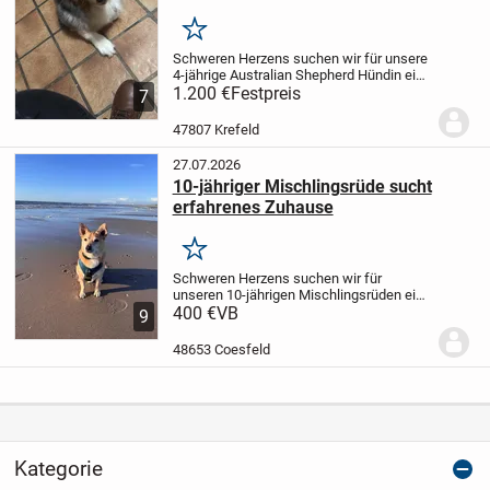
Hündin sucht strukturiertes Zuhause
Merken
Schweren Herzens suchen wir für unsere
4-jährige Australian Shepherd Hündin ein
neues, passendes Zuhause. Sie ist eine
1.200 €
Festpreis
7
typische Vertreterin ihrer Rasse:
intelligent, aufmerksam, arbeitswillig und
47807 Krefeld
mit...
27.07.2026
10-jähriger Mischlingsrüde sucht
erfahrenes Zuhause
Merken
Schweren Herzens suchen wir für
unseren 10-jährigen Mischlingsrüden ein
passendes Zuhause. Er ist ca. 30 cm groß
400 €
VB
9
und wiegt etwa 9 kg. Er ist stubenrein,
leinenführig und kann nach
48653 Coesfeld
Eingewöhnung auch...
Kategorie