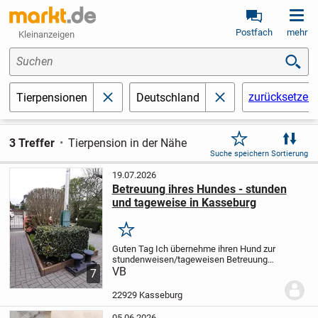
Postfach
mehr
Kleinanzeigen
Suchen
zurücksetzen
Tierpensionen
Deutschland
schließen
schließen
3 Treffer
Tierpension in der Nähe
Suche speichern
Sortierung
19.07.2026
Betreuung ihres Hundes - stunden
und tageweise in Kasseburg
Merken
Guten Tag
Ich übernehme ihren Hund zur
stundenweisen/tageweisen Betreuung
während ihres Urlaubes/ oder
VB
7
Krankenhausaufenthaltes, oder ähnlich.
Ihr Hund bekommt ganztätige Betreuung
22929 Kasseburg
bei mir. Habe ein...
05.06.2026