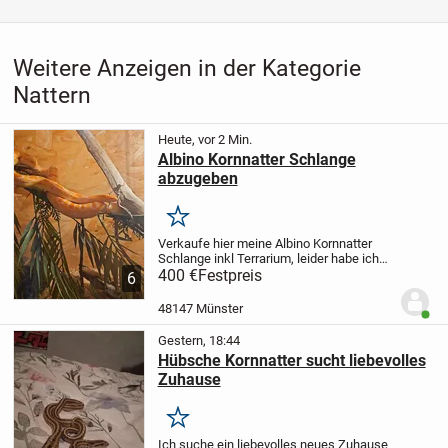
Weitere Anzeigen in der Kategorie
Nattern
Heute, vor 2 Min.
Albino Kornnatter Schlange
abzugeben
Merken
Verkaufe hier meine Albino Kornnatter
Schlange inkl Terrarium, leider habe ich
keinen Platz mehr dafür
400 €
Festpreis
6
48147 Münster
Benut
Gestern, 18:44
Hübsche Kornnatter sucht liebevolles
Zuhause
Merken
Ich suche ein liebevolles neues Zuhause