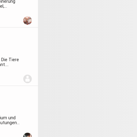
einerung
el,
....
 Die Tiere
nt.
rium und
Häutungen
...