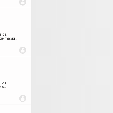
e ca.
gelmäßig
chon
pro