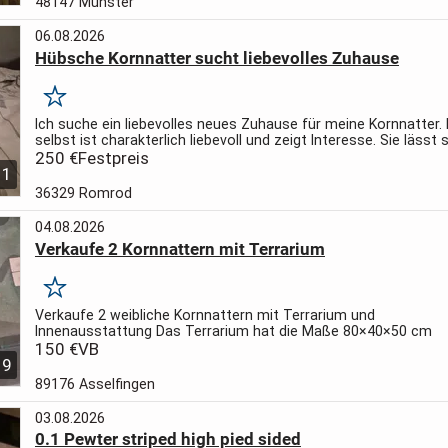
48147 Münster
06.08.2026
Hübsche Kornnatter sucht liebevolles Zuhause
Merken
Ich suche ein liebevolles neues Zuhause für meine Kornnatter.
selbst ist charakterlich liebevoll und zeigt Interesse. Sie lässt
Probleme anfassen, ob Kind oder Fremder. Die ideale...
250 €
Festpreis
1
36329 Romrod
04.08.2026
Verkaufe 2 Kornnattern mit Terrarium
Merken
Verkaufe 2 weibliche Kornnattern mit Terrarium und
Innenausstattung
Das Terrarium hat die Maße 80×40×50 cm
150 €
VB
9
89176 Asselfingen
03.08.2026
0.1 Pewter striped high pied sided