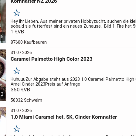
Kornnatter NZ 2026
Merken
Hey ihr Lieben,
Aus meiner privaten Hobbyzucht, suchen die kle
sobald sie futterfest sind ein neues Zuhause.
Bild 1: Fire het 
Palmetto
1 €
VB
Bild 2: Fire het 50%Palmetto
Bild 3: Fire...
6
87600 Kaufbeuren
31.07.2026
Caramel Palmetto High Color 2023
Merken
Huhuuu
Zur Abgabe steht aus 2023
1.0 Caramel Palmetto High 
Amel Cinder 2023
Preis auf Anfrage
350 €
VB
3
58332 Schwelm
31.07.2026
1,0 Miami Caramel het. SK, Cinder Kornnatter
Merken