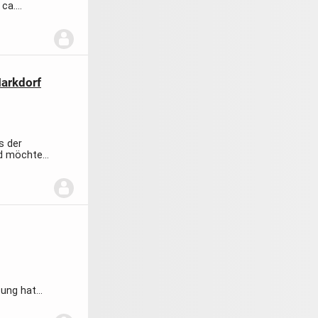
 ca.
arkdorf
s der
nd möchten
tung hat