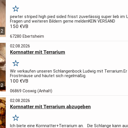
Merken
pewter striped high pied sided frisst zuverlässig super lieb im
Fragen und weiteren Bildern gerne melden
KEIN VERSAND
150 €
VB
2
67280 Ebertsheim
02.08.2026
Kornnatter mit Terrarium
Merken
Wir verkaufen unseren Schlangenbock Ludwig mit Terrarium.
Er
Frostmäuse und häutet sich regelmäßig.
100 €
VB
2
06869 Coswig (Anhalt)
02.08.2026
Kornnatter mit Terrarium abzugeben
Merken
Ich biete eine Kornnatter+Terrarium an.
Die Schlange kann auc