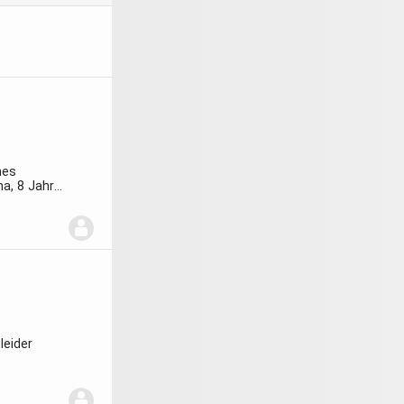
nes
ha, 8 Jahre
...
leider