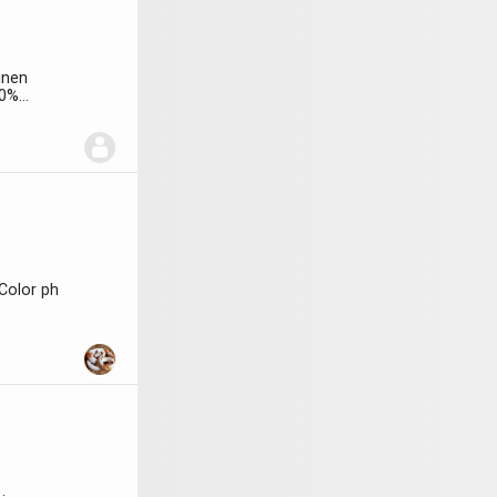
inen
50%
Color ph