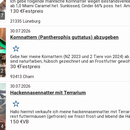
Ich gebe folgende männliche Kornnatter wegen Bestandsverkl
ab:
1,0 Miami Caramel het. Sunkissed, Cinder 66% poss. het. Am
Bloodred
130 €
Festpreis
Die letzten drei Bilder zeigen drei Nachkommen von ihm
7
21335 Lüneburg
30.07.2026
Kornnattern (Pantherophis guttatus) abzugeben
Merken
Gebe hier meine Kornattern (NZ 2023 und 2 Tiere von 2024) ab.
sind naturfarben, hübsch gezeichnet und an Frostfutter gewöh
Teilweise geht die Färbung auch ins Orange. Leider ist bei...
30 €
Festpreis
2
93413 Cham
30.07.2026
Hackennasennatter mit Terrarium
Merken
Hallo hiermit verkaufe ich meine hackennasennatter mit Terra
rest futtermäusen (gefroren) sie frisst frost und lebend die 
laufen gut und im ganzem die Rückwand müsste neu gehmacht
150 €
VB
4