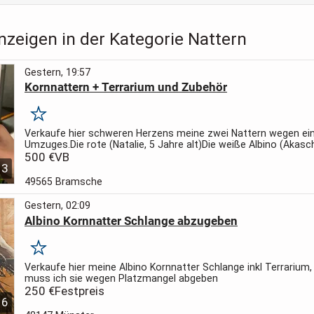
nzeigen in der Kategorie Nattern
Gestern, 19:57
Kornnattern + Terrarium und Zubehör
Merken
Verkaufe hier schweren Herzens meine zwei Nattern wegen ei
Umzuges.
Die rote (Natalie, 5 Jahre alt)
Die weiße Albino (Akasc
alt)
500 €
Fressen beide Frostmäuse und sind handzahm.
VB
Sie verstehen
3
49565 Bramsche
Gestern, 02:09
Albino Kornnatter Schlange abzugeben
Merken
Verkaufe hier meine Albino Kornnatter Schlange inkl Terrarium, 
muss ich sie wegen Platzmangel abgeben
250 €
Festpreis
6