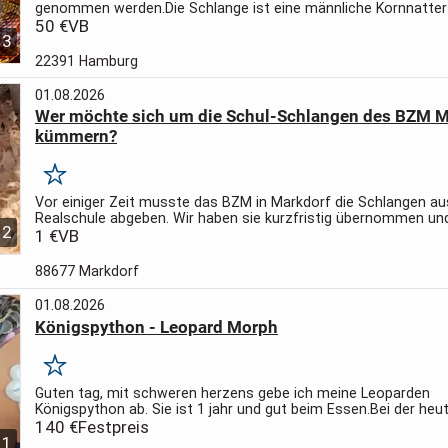
genommen werden.
Die Schlange ist eine männliche Kornnatter
100cm Rote Wildarbe.
50 €
VB
Sie ist gesund und häutet sich im...
3
22391 Hamburg
01.08.2026
Wer möchte sich um die Schul-Schlangen des BZM M
kümmern?
Merken
Vor einiger Zeit musste das BZM in Markdorf die Schlangen au
Realschule abgeben. Wir haben sie kurzfristig übernommen u
2
sie in gute Hände weitergeben. Aber auch nur an jene, die sich...
1 €
VB
88677 Markdorf
01.08.2026
Königspython - Leopard Morph
Merken
Guten tag, mit schweren herzens gebe ich meine Leoparden
Königspython ab.
Sie ist 1 jahr und gut beim Essen.
Bei der heu
sie dennoch probleme.
140 €
Festpreis
Bei Interesse bitte melden.
1