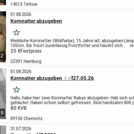
14513 Teltow
01.08.2026
Kornnatter abzugeben
Merken
Weibliche Kornnatter (Wildfarbe), 15 Jahre alt, abzugeben.
Läng
150cm. Sie frisst zuverlässig Frostfutter und häutet sich
re
vollständig. Die Schlange wurde artgerecht gehalten und...
25 €
Festpreis
2
22391 Hamburg
01.08.2026
Kornnatter abzugeben ♀️♂️❗27.05.26
Merken
Hallo, habe hier zwei Kornnatter Babys abzugeben.
Hab sich s
gehäutet.
Haben schon selbst gefressen.
Sind handzahm.
80€ 
Schlange.
80 €
VB
Bei Interesse einfach anschreiben.
9
09130 Chemnitz
31.07.2026