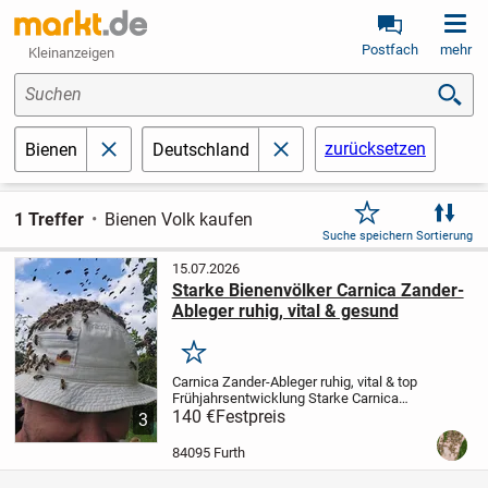
Postfach
mehr
Kleinanzeigen
Suchen
zurücksetzen
Bienen
Deutschland
schließen
schließen
1 Treffer
Bienen Volk kaufen
Suche speichern
Sortierung
15.07.2026
Starke Bienenvölker Carnica Zander-
Ableger ruhig, vital & gesund
Merken
Carnica Zander-Ableger ruhig, vital & top
Frühjahrsentwicklung
Starke Carnica
Zander-Ableger aus eigener Imkerei
140 €
Festpreis
3
abzugeben
Ich gebe mehrere Ableger aus
dem letzten Jahr ab – mit überwinterter,...
84095 Furth