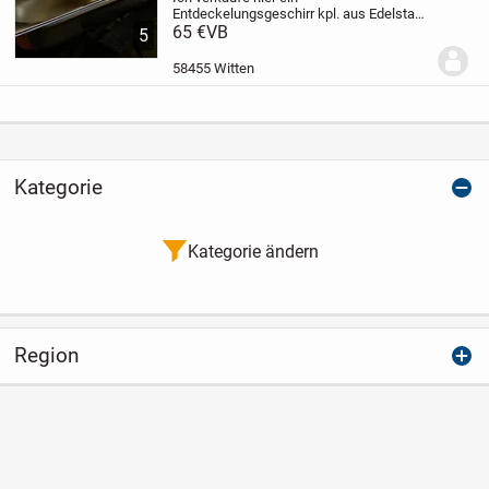
Entdeckelungsgeschirr kpl. aus Edelstahl
mit Abstreifer montierbar für Rechts- oder
65 €
VB
5
Lingshänder passent für Zander, Dadant,
Deutsch Normal usw. Einfach
58455 Witten
nachfragen.
Das Geschirr...
Kategorie
Kategorie ändern
Region