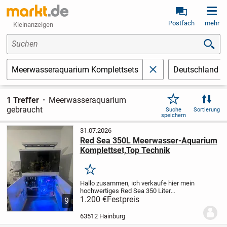
Postfach
mehr
Kleinanzeigen
Suchen
Meerwasseraquarium Komplettsets
Deutschland
schließen
1 Treffer
Meerwasseraquarium
gebraucht
Suche
Sortierung
speichern
31.07.2026
Red Sea 350L Meerwasser-Aquarium
Komplettset,Top Technik
Merken
Hallo zusammen,
​ich verkaufe hier mein
hochwertiges Red Sea 350 Liter
Meerwasser-Aquarium
1.200 €
Festpreis
Ist komplett dicht
9
mit leichten gebrauchsspuren.
Becken
alter um die 7 Jahre habe es selbst
63512 Hainburg
gebraucht...