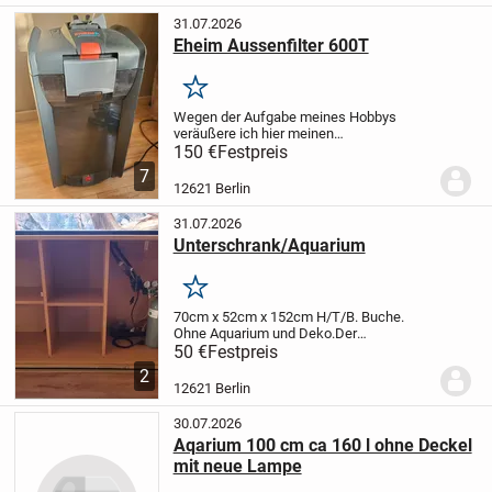
31.07.2026
Eheim Aussenfilter 600T
Merken
Wegen der Aufgabe meines Hobbys
veräußere ich hier meinen
leistungsstarken Aquarium-Außenfilter. Er
150 €
Festpreis
ist fehlerfrei, ist ausgestattet mit einer
7
Heizung und war mir stets und
12621 Berlin
zuverlässig für mein...
31.07.2026
Unterschrank/Aquarium
Merken
70cm x 52cm x 152cm H/T/B. Buche.
Ohne Aquarium und Deko.
Der
Aquariumunterschrank kann bedenkenlos
50 €
Festpreis
weiterverwendet werden.
An
2
Selbstabholer in 12621 Berlin.
12621 Berlin
30.07.2026
Aqarium 100 cm ca 160 l ohne Deckel
mit neue Lampe