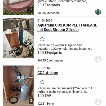
guter Zustand, Nichtraucherhaushalt,
Besichtigung erwünscht, Verkaufspreis
90 €
Festpreis
90 € - Versand möglich (wird gut
12
verpackt) 6 € - Bezahlung: Bar, Paypal
80335 München
Befindet...
01.08.2026
Aquarium CO2 KOMPLETTANLAGE
mit SodaStream Zilinder
Merken
Ich verkaufe wegen Aufgabe eine
Aquarium CO2 Komplettanlage bestehend
aus :
100 €
Flaschenhalter aus Holz
Festpreis
2x
7
SodaStream Zilinder Leer
CO2 Minderer
mit 2 Manometer, Nachtabschaltung,
46145 Oberhausen
Blasenzähler.
...
31.07.2026
CO2-Anlage
Merken
Ich veräußere hier meine CO2-Anlage mit
Aufsatz, siehe Fotos. Die Flasche ist
nagelneu, braucht erstmal lange Zeit kein
100 €
VB
TÜV. Im Moment ist sie leer. Keine
3
Garantie, keine Haftung.
Versand gegen...
12621 Berlin