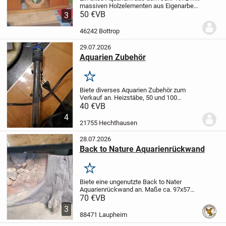
massiven Holzelementen aus Eigenarbeit.
Die Beleuchtung (Feuchtraum) ist
50 €
VB
3
normales Standard-Licht. Zwei Plexi-Glas-
Abdeckungen. Auch als Aqua-Terrarium
46242 Bottrop
oder...
29.07.2026
Aquarien Zubehör
Merken
Biete diverses Aquarien Zubehör zum
Verkauf an.
Heizstäbe, 50 und 100
watt
Pumpe,Mini außenfilter für Aufzucht
40 €
VB
Becken
Eckaquarium ohne
4
Unterschrank,
Maße 70×70×60 cm
21755 Hechthausen
28.07.2026
Back to Nature Aquarienrückwand
Merken
Biete eine ungenutzte Back to Nater
Aquarienrückwand an. Maße ca. 97x57
cm. Hat ein paar Lagerspuren, siehe
70 €
VB
Bilder. Ansonsten guter Zustand.
3
88471 Laupheim