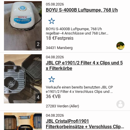
05.08.2026
BOYU S-4000B Luftpumpe, 768 l/h
Merken
BOYU S-4000B Luftpumpe, 768 l/h
regelbar--4 Anschlüsse und 768 Liter
Luftleistung pro Stunde
sehr leise und
18 €
Festpreis
effizient ----
------kaum benutzt----
Mit der
2
BOYU S-4000B Luftpumpe kann man
34431 Marsberg
vier...
04.08.2026
JBL CP e1901/2 Filter 4 x Clips und 5
x Filterkörbe
Merken
Verkaufe einen bereits benutzten JBL CP
e1901/2 Filter 4 x Verschluss Clips und 5
x Stück Filtermaterial Körbe, einer davon
36 €
VB
4
ist aus der neusten Generation, ohne
Filtermaterial, wie abgebildet.
...
27283 Verden (Aller)
04.08.2026
JBL CristalProfi1901
Filterkorbeinsätze + Verschluss Clips