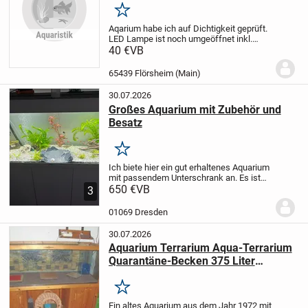
Merken
Aqarium habe ich auf Dichtigkeit geprüft.
LED Lampe ist noch umgeöffnet inkl.
Unterlagen. Leider kann ich beim
40 €
VB
Transport nicht helfen. Das Aqarium steht
im Garten da ich vor meinem Sturz die...
65439 Flörsheim (Main)
30.07.2026
Großes Aquarium mit Zubehör und
Besatz
Merken
Ich biete hier ein gut erhaltenes Aquarium
mit passendem Unterschrank an. Es ist
komplett eingerichtet mit Kies,
650 €
VB
3
verschiedenen Pflanzen und dekorativen
Elementen wie Wurzelholz und Steinen.
01069 Dresden
Es sind...
30.07.2026
Aquarium Terrarium Aqua-Terrarium
Quarantäne-Becken 375 Liter
Unterschrank Abdeckung Massiv
Holz Baujahr 1972 Bastler
Merken
Ein altes Aquarium aus dem Jahr 1972 mit