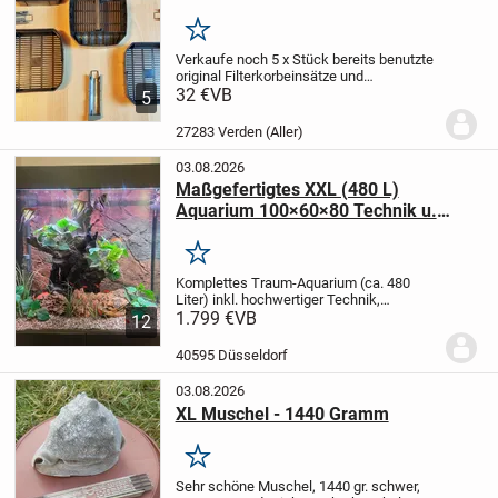
für Aussenfilter
Merken
Verkaufe noch 5 x Stück bereits benutzte
original Filterkorbeinsätze und
Verschlussclips Außenfilter JBL e1901
32 €
VB
5
Cristal Profi Greenline, als Ersatzteile, wie
abgebildet.
Stammen aus einem
27283 Verden (Aller)
Tierfreien...
03.08.2026
Maßgefertigtes XXL (480 L)
Aquarium 100×60×80 Technik u.
Besatz
Merken
Komplettes Traum-Aquarium (ca. 480
Liter) inkl. hochwertiger Technik,
Einrichtung & Besatz.
1.799 €
VB
​Schweren Herzens
12
biete ich hier mein gepflegtes,
maßgefertigtes Top-Aquarium (EFS
40595 Düsseldorf
Qualität) an. Das...
03.08.2026
XL Muschel - 1440 Gramm
Merken
Sehr schöne Muschel, 1440 gr. schwer,