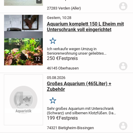
beider Leuchtmittel 549 mm voll
funktionstüchtig, wie abgebildet.
27283 Verden (Aller)
Kosmetische...
Gestern, 10:28
Aquarium komplett 150 L Eheim mit
Unterschrank voll eingerichtet
Merken
Ich verkaufe wegen Umzug in
Seniorenwohnung unser geliebtes
Aquarium 150 L Eheim mit Unterschrank
250 €
Festpreis
12
inkl. Besatz von Fische-Garnelen-
Schnecken,- Steine,- Wurzeln,- LED licht
46145 Oberhausen
3x 7.7 w,- Juwel Bio Flow M...
05.08.2026
Großes Aquarium (465Liter) +
Zubehōr
Merken
Sehr großes Aquarium mit Unterschrank
(Schwarz) und silbernen Klotzfüßen.
Das
Aquarium ist aus sehr dickem Glas und
199 €
Festpreis
daher extrem schwer.
3-4 Trãger wãren
gut, idealerweise mit Tragegurten
74321 Bietigheim-Bissingen
ausgestatte...