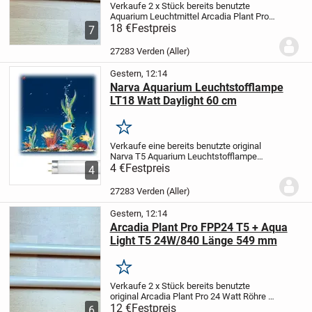
Verkaufe 2 x Stück bereits benutzte
Aquarium Leuchtmittel Arcadia Plant Pro
T5 39 Watt 860 Daylight + Leuci Tri Star
18 €
Festpreis
7
865 FHO 39 Watt T5 Licht weiss Röhre
beide voll funktionstüchtig mit eine Länge
27283 Verden (Aller)
von...
Gestern, 12:14
Narva Aquarium Leuchtstofflampe
LT18 Watt Daylight 60 cm
Merken
Verkaufe eine bereits benutzte original
Narva T5 Aquarium Leuchtstofflampe
Daylight warm weiss 18 Watt und 60 cm
4 €
Festpreis
4
Länge, wie abgebildet.
Kosmetischen
Zustand: In einem guten gebrauchten
27283 Verden (Aller)
Zustand wie...
Gestern, 12:14
Arcadia Plant Pro FPP24 T5 + Aqua
Light T5 24W/840 Länge 549 mm
Merken
Verkaufe 2 x Stück bereits benutzte
original Arcadia Plant Pro 24 Watt Röhre +
Aqua Light T5 24 Watt Coral-Blue Länge
12 €
Festpreis
6