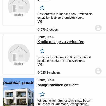
Merken
Gesucht wird in Dresden bzw. Umland bis
ca. 20 km kleines Grundstück zur
Pacht/Miete/Kauf für Stellung eines Tiny
VB
Hauses.
01279 Dresden
Heute, 08:32
Kapitalanlage zu verkaufen
Merken
Es handelt sich um eine Gewerbeeinheit
bei der ein großer Teil als Wohnung
genutzt werden könnte, Innenstadt
VB
Bensheim mit Stellplatz!
Mieteinnahmen
als reine Gewerbeeinheit von fast
64625 Bensheim
26.000,00 Euro im...
Heute, 08:31
Baugrundstück gesucht!
Merken
Wir suchen ein Grundstück um zu bauen
in Bensheim, Auerbach, Zwingenberg,