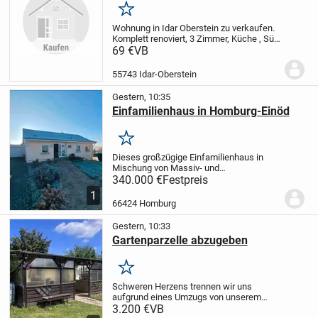
Merken
Wohnung in Idar Oberstein zu verkaufen.
Komplett renoviert, 3 Zimmer, Küche , Süd
Balkon, Bad, sehr gute Bus Verbindung,
69 €
VB
ruhig gelegen, Provision frei, direkt vom
Eigentümer zu verkaufen.
Preis :...
55743 Idar-Oberstein
Gestern, 10:35
Einfamilienhaus in Homburg-Einöd
Merken
Dieses großzügige Einfamilienhaus in
Mischung von Massiv- und
Fertigbauweise (unterkellerter Bungalow)
340.000 €
Festpreis
bietet ca. 196 m² Wohnfläche und
1
befindet sich auf einem weitläufigen,
66424 Homburg
liebevoll angelegten...
Gestern, 10:33
Gartenparzelle abzugeben
Merken
Schweren Herzens trennen wir uns
aufgrund eines Umzugs von unserem
geliebten Garten, der uns viele schöne
3.200 €
VB