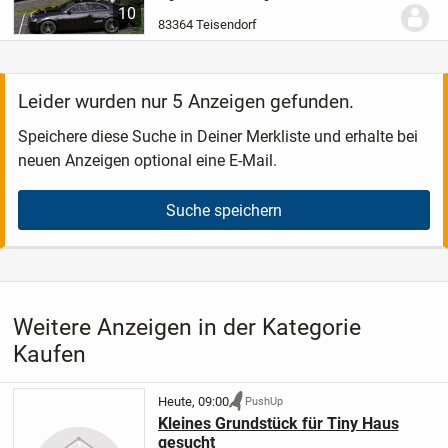
Erstbezug
_______________________________________
10
in Ihrem neuen Zuhause - einer
83364 Teisendorf
außergewöhnl...
Leider wurden nur 5 Anzeigen gefunden.
Speichere diese Suche in Deiner Merkliste und erhalte bei
neuen Anzeigen optional eine E-Mail.
Suche speichern
Weitere Anzeigen in der Kategorie
Kaufen
Heute, 09:00
PushUp
Kleines Grundstück für Tiny Haus
gesucht