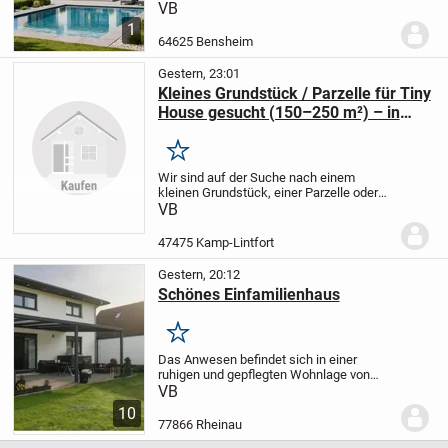
Alsbach-Hähnlein, Rodau, Fehlheim
VB
Schwanheim!
B-Plan muss Bebauung
1
zulassen, Grundstücke mit Altbestand nur
64625 Bensheim
bedingt aufgrund...
Gestern, 23:01
Kleines Grundstück / Parzelle für Tiny
House gesucht (150–250 m²) – in
Umkreis von 10 km von 47475 Kamp-
Lintfort
Merken
Wir sind auf der Suche nach einem
kleinen Grundstück, einer Parzelle oder
einem Restgrundstück mit einer Größe
VB
von ca. 150–250 m² im Umkreis von 10
km um 47475 Kamp-Lintfort.
Gesucht wird
47475 Kamp-Lintfort
ein...
Gestern, 20:12
Schönes Einfamilienhaus
Merken
Das Anwesen befindet sich in einer
ruhigen und gepflegten Wohnlage von
Rheinau und besticht durch eine
VB
durchdachte Raumaufteilung,
10
lichtdurchflutete Zimmer und hochwertige
77866 Rheinau
Materialien.
Die Kombinatio...