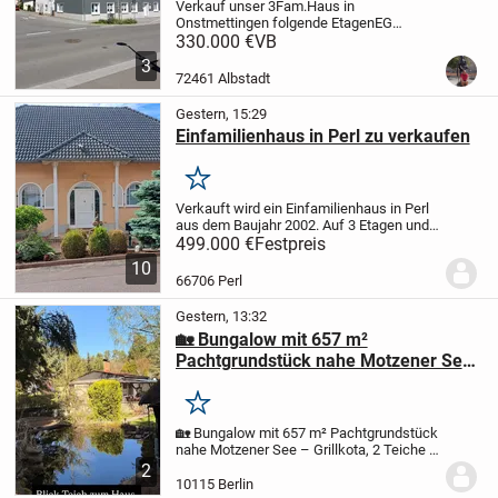
Verkauf unser 3Fam.Haus in
Onstmettingen folgende Etagen
EG
Wohnung ca70qm
330.000 €
VB
Küche,Bad,Wohnzimmer,Schlafzimmer
3
Gästezimmer.
1OG
72461 Albstadt
Küche,Bad,Schlafzimmer, Esszimmer,
Kinderzimmer, Wohnzimmer und große...
Gestern, 15:29
Einfamilienhaus in Perl zu verkaufen
Merken
Verkauft wird ein Einfamilienhaus in Perl
aus dem Baujahr 2002. Auf 3 Etagen und
178m2 sind 2 Bäder und ein GästeWC,
499.000 €
Festpreis
Küche und 7 Zimmer . Zusätzlich noch 1
10
begehbarer Kleiderschrank, 2
66706 Perl
Abstellkammern...
Gestern, 13:32
🏡 Bungalow mit 657 m²
Pachtgrundstück nahe Motzener See
– Grillkota, 2 Teiche & komplette
Ausstattung
Merken
🏡 Bungalow mit 657 m² Pachtgrundstück
nahe Motzener See – Grillkota, 2 Teiche &
komplette Ausstattung
59.900 € VB | AB
2
SOFORT VERFÜGBAR
Ein besonderer
10115 Berlin