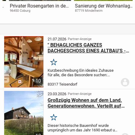
Privater Rosengarten in der
Sanierung der Wohnanlage
Altstadt mit Pavillon und 5-
in 2026 - Kosten sind bereits
96450 Coburg
87719 Mindelheim
Zimmer- Wohnung in
bezahlt. 3-Zi. ETW im
Coburg
Erdgeschoss-Mindelheim!
21.07.2026
Partner-Anzeige
" BEHAGLICHES GANZES
DACHGESCHOSS EINES ALTBAU'S -
MIT EXTREM VIEL CHARME &
TOPZUSTAND ! "
Merken
Kurzbeschreibung Ein ideales Zuhause
für alle, die das Besondere suchen:
gemütlich, stilvoll und zentral eingebettet
10
in eine der schönsten Regionen
83317 Teisendorf
Oberbayerns ! Objekt In einem älteren
gepflegten...
23.03.2026
Partner-Anzeige
Großzügig Wohnen auf dem Land.
Generationenwohnen. Verteilt auf
zwei Stockwerke.
Merken
Dieser historische Bauernhof wurde
ursprünglich um das Jahr 1690 erbaut und
1985 komplett saniert und in 5