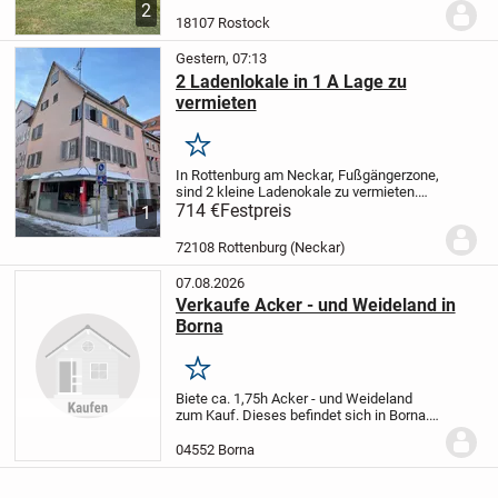
Stunden geschenkt hat.
Wir wünschen
2
uns, dass dieses kleine Stück Grün
18107 Rostock
in liebevolle Hände...
Gestern, 07:13
2 Ladenlokale in 1 A Lage zu
vermieten
Merken
In Rottenburg am Neckar, Fußgängerzone,
sind 2 kleine Ladenokale zu vermieten.
Laden 1 MK hat 2 große Schaufenster, ca.
714 €
Festpreis
1
30 qm Nutzfläche, Waschbecken,
Nachtspeicherheizung. Ladenlokal 2 M
72108 Rottenburg (Neckar)
hat 1 großes...
07.08.2026
Verkaufe Acker - und Weideland in
Borna
Merken
Biete ca. 1,75h Acker - und Weideland
zum Kauf. Dieses befindet sich in Borna.
Bei Interesse einfach melden.
04552 Borna