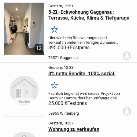
Rückzugsort im Grünen – ankommen,
abschalten und...
Gestern, 12:51
3-Zi.-Eckwohnung Gaggenau:
Terrasse, Küche, Klima & Tiefgarage
Merken
Hier wird kein Renovierungsobjekt
verkauft, sondern ein fertiges Zuhause
zum Einziehen.
395.000 €
Festpreis
Die moderne 3-Zimmer-
12
Eckwohnung mit 89 m² Wohnfläche liegt
im Erdgeschoss eines gepflegten
76571 Gaggenau
Mehrfamilienhauses....
Gestern, 12:33
8% netto Rendite. 100% sozial.
Merken
Fachlich begleitet wird dieses Projekt von
Herrn Dr. Damm, der über umfangreiche
internationale Erfahrung als
25.000 €
Festpreis
Projektmanager in der
Gesundheitsbranche sowie in der
59955 Winterberg
Vermittlung von Fachkräften...
Gestern, 10:37
Wohnung zu verkaufen