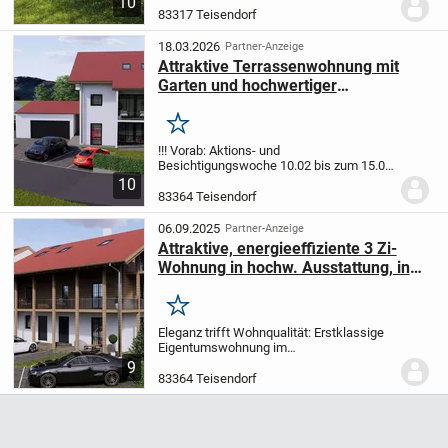
10
Wohnungen aufgeteilt.
Die zum Verkauf
83317 Teisendorf
stehende Wohnung befindet sich im 1.
des Bauernhauses...
18.03.2026
Partner-Anzeige
Attraktive Terrassenwohnung mit
Garten und hochwertiger
Ausstattung, in Neukirchen-
Teisendorf
Merken
!!! Vorab: Aktions- und
Besichtigungswoche 10.02 bis zum 15.02.
!!!
Hier haben Sie die Möglichkeit sich
10
genauer über die Ausstattung ein Bild zu
83364 Teisendorf
machen, sich über die weiteren Abläufe
der Bauausführun...
06.09.2025
Partner-Anzeige
Attraktive, energieeffiziente 3 Zi-
Wohnung in hochw. Ausstattung, in
Neukirchen-Teisendorf
Merken
Eleganz trifft Wohnqualität: Erstklassige
Eigentumswohnung im
Erstbezug
_______________________________________
9
in Ihrem neuen Zuhause - einer
83364 Teisendorf
außergewöhnl...