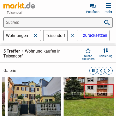
Postfach
mehr
Teisendorf
Suchen
zurücksetzen
Wohnungen
Teisendorf
schließen
schließen
5 Treffer
Wohnung kaufen in
Teisendorf
Suche
Sortierung
speichern
Galerie
automatische R
zurückblät
weite