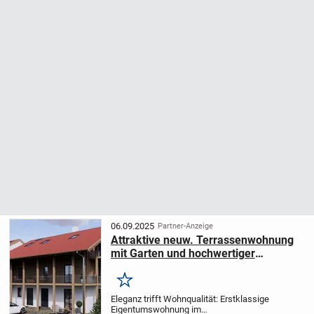
06.09.2025
Partner-Anzeige
Attraktive neuw. Terrassenwohnung
mit Garten und hochwertiger
Ausstattung, in Neukirchen-
Teisendorf
Merken
Eleganz trifft Wohnqualität: Erstklassige
Eigentumswohnung im