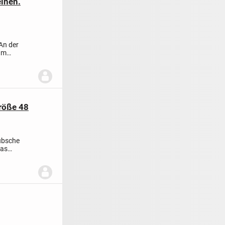
einen.
An der
 am
röße 48
übsche
das