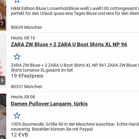
Merken
H&M Edition Bluse L
rosenholz
Bluse weiß L
weiß
100 cotton
gesamt i
perfekt für den Urlaub quasi eine Tages Bluse und eine für den Aben
sind natürlich auch luftig für das Büro oder die...
7
80639 München
Heute, 08:16
ZARA ZW Bluse + 2 ZARA U Boot Shirts XL NP 96
Merken
ZARA ZW Bluse + 2 ZARA U Boot Shirts XL NP 96
1 ZARA ZW Bluse 
Shirts tomatoe XL
gesamt im Set
19 €
Festpreis
9
80331 München
Heute, 08:08
Damen Pullover Langarm, türkis
Merken
100% Baumwolle, Größe 40
In der Maschine waschbar
Echte Handa
neuwertig
Bezahlen können Sie mit Paypal
12 €
VB