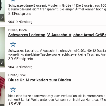
Merken
Schwarze dünne Bluse mit Muster in Größe 44
Die Bluse ist aus 10
Baumwolle und leicht transparent. Die langen Ärmel können hoch 
werden. Ideal für den Sommer, da die Bluse angenehm leicht...
8 €
Festpreis
8
90419 Nürnberg
Heute, 10:24
Schwarzes Ledertop, V-Ausschnitt, ohne Ärmel Größ
Merken
Schwarzes Ledertop, V-Ausschnitt, ohne Ärmel Größe 40/42
Das L
vorne links eine kleine Tasche sowie rechts zwei kleine Taschen. An 
Seite befindet sich unten ein kleiner...
39 €
Festpreis
8
90419 Nürnberg
Heute, 09:41
Bluse Gr. M rot kariert zum Binden
Merken
biete eine kurze Bluse von Only zum Verkauf an, sie ist vorne zum 
rot-weiß kariert
Weite unter den Achseln von Naht zu Naht. ca. 47 
Rückenlänge: ca. 67 cm
15 €
VB
Material: 100% Baumwolle