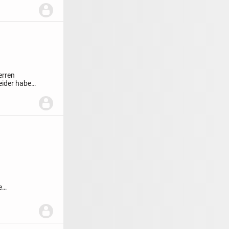
erren
eider haben
e