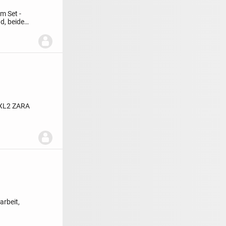
m Set -
d, beide
XL
2 ZARA
rbeit,