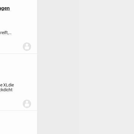
agen
eift,
e XL
die
ckdicht