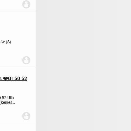
ße (S)
s ❤️Gr 50 52
0 52
Ulla
(keines