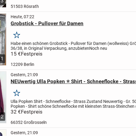
3
51503 Rösrath
Heute, 07:22
Grobstick - Pullover für Damen
Merken
Habe einen schönen Grobstick - Pullover für Damen (wollweiss) Grö
36/38, in Original Verpackung, anzubieten
Noch neu
15 €
Festpreis
1
12209 Berlin
Gestern, 21:09
NEUwertig Ulla Popken ⭐ Shirt - Schneeflocke - Stras
Merken
Ulla Popken Shirt - Schneeflocke - Strass
Zustand Neuwertig - Gr. 5
Popken - Shirt
schöne Schneeflocke mit
kleinsten Strass-Steinchen 
fehlt !)
32 €
Festpreis
Grösse 50 / 52 – sehr guter...
12
66352 Großrosseln
Gestern, 21:09