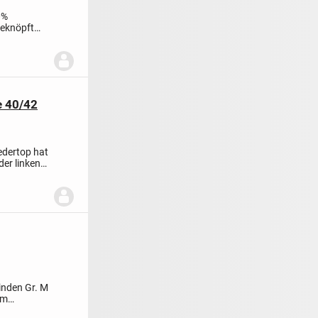
0%
geknöpft
e 40/42
edertop hat
der linken
Binden
Gr. M
cm