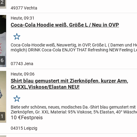
2
49377 Vechta
Heute, 09:31
Coca-Cola Hoodie weiß, Größe L / Neu in OVP
Merken
Coca-Cola-Hoodie weiß, Neuwertig, in OVP, Größe L ( Damen und H
möglich)
DRINK
Coca-Cola
ENJOY THAT Refreshing NEW Feeling
L
wir´s doppelt bestellt, deshalb kostet es keine 59,99€,...
6
07743 Jena
Heute, 09:06
Shirt blau gemustert mit Zierknöpfen, kurzer Arm,
Gr.XXL,Viskose/Elastan NEU!
Merken
Biete sehr schönes, neues, modisches Da.-Shirt blau gemustert mit
Zierknöpfen,
Gr. XXL
Material: 95% Viskose, 5% Elastan, 40° Wäsch
1
Privatverkauf- kein Umtausch, Gewährleistung oder Rücknahme...
10 €
Festpreis
04315 Leipzig