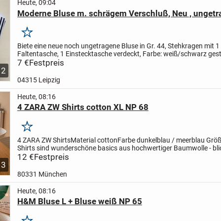
Heute, 09:04
Moderne Bluse m. schrägem Verschluß, Neu , ungetr
Merken
Biete eine neue noch ungetragene Bluse in Gr. 44,
Stehkragen mit 1
Faltentasche, 1 Einstecktasche verdeckt,
Farbe: weiß/schwarz gestr
weißen Schultersattel,
7 €
Festpreis
Hersteller: Otex ohrid Jugoslawien,...
2
04315 Leipzig
Heute, 08:16
4 ZARA ZW Shirts cotton XL NP 68
Merken
4 ZARA ZW Shirts
Material cotton
Farbe dunkelblau / meerblau
Größ
Shirts sind wunderschöne basics aus hochwertiger Baumwolle - bli
12 €
Festpreis
3
80331 München
Heute, 08:16
H&M Bluse L + Bluse weiß NP 65