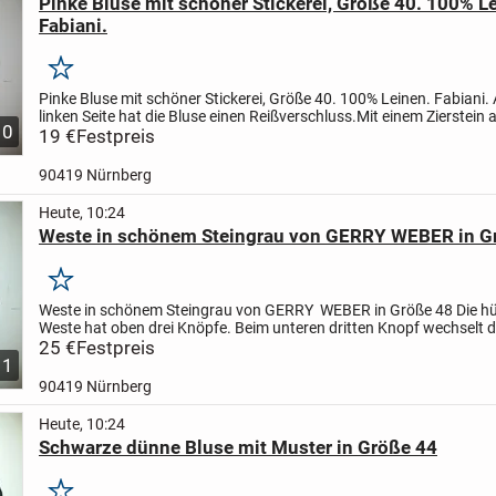
Pinke Bluse mit schöner Stickerei, Größe 40. 100% L
Fabiani.
Merken
Pinke Bluse mit schöner Stickerei, Größe 40. 100% Leinen. Fabiani.
linken Seite hat die Bluse einen Reißverschluss.Mit einem Zierstein
10
Ausschnitt.
19 €
Festpreis
Die Bluse wurde ein Mal getragen....
90419 Nürnberg
Heute, 10:24
Weste in schönem Steingrau von GERRY WEBER in G
Merken
Weste in schönem Steingrau von GERRY WEBER in Größe 48
Die h
Weste hat oben drei Knöpfe. Beim unteren dritten Knopf wechselt 
Strickmuster, wie in den Bildern zu sehen ist.
25 €
Festpreis
Die Weste ist...
11
90419 Nürnberg
Heute, 10:24
Schwarze dünne Bluse mit Muster in Größe 44