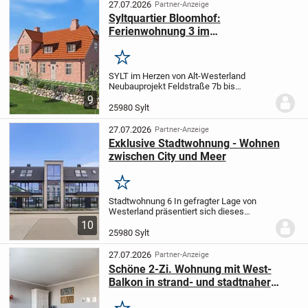
sowie stilvolle...
27.07.2026
Partner-Anzeige
Syltquartier Bloomhof:
Ferienwohnung 3 im
Mehrfamilienhaus
Merken
SYLT im Herzen von Alt-Westerland
Neubauprojekt Feldstraße 7b bis
7g
Gebäudeensemble bestehend aus
9
einem Mehrfamilienhaus mit 1
25980 Sylt
Dauerwohnung
und 3 Ferienwohnungen
sowie einem Doppelhaus mit 1...
27.07.2026
Partner-Anzeige
Exklusive Stadtwohnung - Wohnen
zwischen City und Meer
Merken
Stadtwohnung 6
In gefragter Lage von
Westerland präsentiert sich dieses
exklusive Stadthaus mit insgesamt zwölf
10
hochwertig gestalteten Einheiten -
25980 Sylt
darunter zwei Penthouse-Wohnungen
sowie stilvolle...
27.07.2026
Partner-Anzeige
Schöne 2-Zi. Wohnung mit West-
Balkon in strand- und stadtnaher
Lage von Westerland