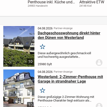
Penthouse inkl. Küche und
Attraktive ETW in Kiel-
Tiefgaragenstellplatz
Ellerbek - vermietet und
24983 Handewitt
24148 Kiel
ideal für Kapitalanleger -
OTTO STÖBEN GmbH!
04.08.2026
Partner-Anzeige
Dachgeschosswohnung direkt hinter
den Dünen von Westerland
Merken
Diese außergewöhnlich geschmackvoll
und hochwertig ausgestattete
Maisonette-Eckwohnung überzeugt mit
10
einer Wohnfläche von ca. 32,79 m² sowie
25980 Sylt
einer Gesamtfläche von ca. 58,27 m². Sie
befindet sich im...
04.08.2026
Partner-Anzeige
Westerland: 2-Zimmer-Penthouse mit
Garage in strandnaher Lage
Merken
Diese großzügige 2-Zimmer-Wohnung mit
Penthouse-Charakter liegt exklusiv als
einziges Appartement in der obersten
10