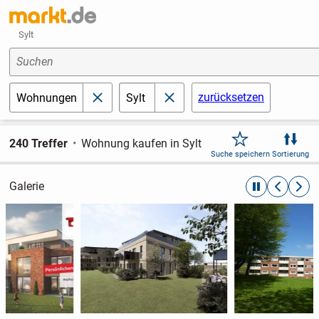
Sylt
Suchen
zurücksetzen
Wohnungen
Sylt
schließen
schließen
240 Treffer
Wohnung kaufen in Sylt
Suche speichern
Sortierung
Galerie
automatische R
zurückblät
weite