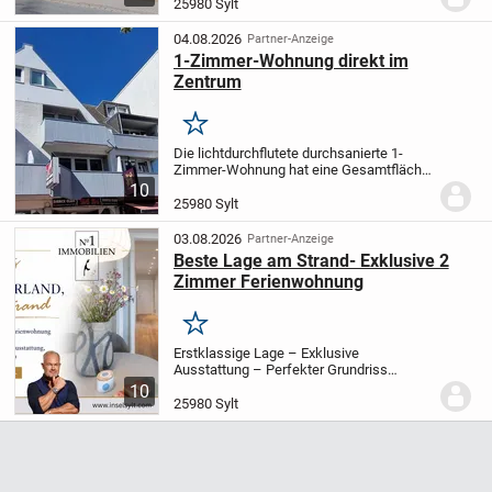
Etage des Hauses (mit Fahrstuhl) und hat
25980 Sylt
eine Gesamtfläche von ca. 64,07 m².
Von
der...
04.08.2026
Partner-Anzeige
1-Zimmer-Wohnung direkt im
Zentrum
Merken
Die lichtdurchflutete durchsanierte 1-
Zimmer-Wohnung hat eine Gesamtfläche
von ca. 36,5 m². Sie liegt in der 1. Etage
10
des gepflegten Appartementhauses und
25980 Sylt
ist zur Südseite ausgerichtet.
Der...
03.08.2026
Partner-Anzeige
Beste Lage am Strand- Exklusive 2
Zimmer Ferienwohnung
Merken
Erstklassige Lage – Exklusive
Ausstattung – Perfekter Grundriss
Strandluft, Südlicht und ein Appartement
10
in Westerland/Sylt kaufen, das einfach
25980 Sylt
alles richtig macht – willkommen im
Haus Eydum. Direkt...