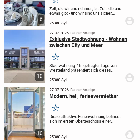
Merken
Zeit, die wir uns nehmen, ist Zeit, die uns
etwas gibt - und wir sind uns sicher,
dieses liebevoll gestaltete 2-Zi. Domizil
6
wird Ihnen und Ihren Lieben eine
25980 Sylt
wundervolle, glückliche Zeit auf Sylt...
27.07.2026
Partner-Anzeige
Exklusive Stadtwohnung - Wohnen
zwischen City und Meer
Merken
Stadtwohnung 7
In gefragter Lage von
Westerland präsentiert sich dieses
exklusive Stadthaus mit insgesamt zwölf
10
hochwertig gestalteten Einheiten -
25980 Sylt
darunter zwei Penthouse-Wohnungen
sowie stilvolle...
27.07.2026
Partner-Anzeige
Modern, hell, ferienvermietbar
Merken
Diese attraktive Ferienwohnung befindet
sich im ersten Obergeschoss einer
gepflegten Wohnanlage in direkter Nähe
zum Zentrum und Strand von Westerland.
10
Die hell gestaltete Raumaufteilung bietet
25980 Sylt
Ihnen...