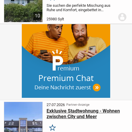
Sie suchen die perfekte Mischung aus
Ruhe und Komfort, eingebettet in
herrlicher Naturlandschaft ? Dann sind
10
Sie hier genau richtig !
In einer kleinen
25980 Sylt
Hausgemeinschaft mit nur vier Einheiten,
wenige...
27.07.2026
Partner-Anzeige
Exklusive Stadtwohnung - Wohnen
zwischen City und Meer
Merken