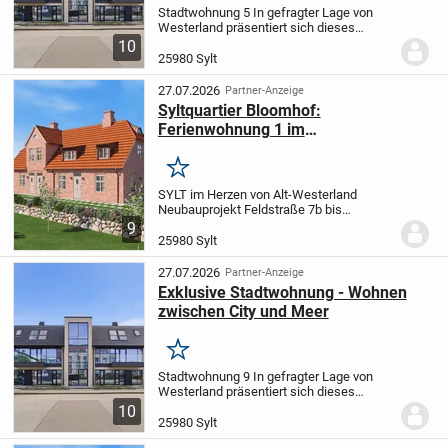
Stadtwohnung 5
In gefragter Lage von
Westerland präsentiert sich dieses
exklusive Stadthaus mit insgesamt zwölf
10
hochwertig gestalteten Einheiten -
25980 Sylt
darunter zwei Penthouse-Wohnungen
sowie stilvolle...
27.07.2026
Partner-Anzeige
Syltquartier Bloomhof:
Ferienwohnung 1 im
Mehrfamilienhaus
Merken
SYLT im Herzen von Alt-Westerland
Neubauprojekt Feldstraße 7b bis
7g
Gebäudeensemble bestehend aus
9
einem Mehrfamilienhaus mit 1
25980 Sylt
Dauerwohnung
und 3 Ferienwohnungen
sowie einem Doppelhaus mit 1...
27.07.2026
Partner-Anzeige
Exklusive Stadtwohnung - Wohnen
zwischen City und Meer
Merken
Stadtwohnung 9
In gefragter Lage von
Westerland präsentiert sich dieses
exklusive Stadthaus mit insgesamt zwölf
10
hochwertig gestalteten Einheiten -
25980 Sylt
darunter zwei Penthouse-Wohnungen