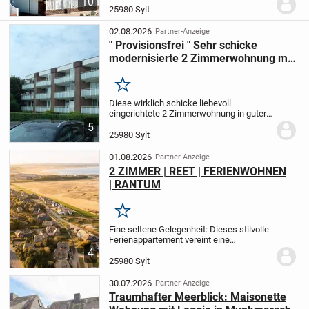
10
ca. 59,46 m².
Von der Diele gelangt man in
25980 Sylt
das Wohnzimmer mit Einbauküche und
mit Austritt zur...
02.08.2026
Partner-Anzeige
" Provisionsfrei " Sehr schicke
modernisierte 2 Zimmerwohnung mit
großem Balkon in guter Wohnlage
von Westerland
Merken
Diese wirklich schicke liebevoll
eingerichtete 2 Zimmerwohnung in guter
Wohnlage (Sackgasse) von Westerland
5
bietet:
- 2 Zimmer (Wohnzimmer mit
25980 Sylt
großem!!! Balkon + Schlafzimmer )
-
huebsche Küche mit...
01.08.2026
Partner-Anzeige
2 ZIMMER | REET | FERIENWOHNEN
| RANTUM
Merken
Eine seltene Gelegenheit: Dieses stilvolle
Ferienappartement vereint eine
genehmigte Feriennutzung, eine
4
langjährige Vermietungshistorie mit
25980 Sylt
Stammgästen und eine hochwertige
Bauweise aus dem Jahr...
30.07.2026
Partner-Anzeige
Traumhafter Meerblick: Maisonette