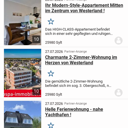
Ihr Modern-Style-Appartement Mitten
im Zentrum von Westerland !
Merken
Das HIGH-CLASS-Appartement befindet
sich in einer sehr gepflegten und ruhigen
Appartementanlage citynah unweit der
10
Friedrichstraße.
Die umfangreichen
25980 Sylt
Renovierungsarbeiten in der Wohnung
wurden im...
27.07.2026
Partner-Anzeige
Charmante 2-Zimmer-Wohnung im
Herzen von Westerland
Merken
Die gemütliche 2-Zimmer-Wohnung
befindet sich im sog. 3. Obergeschoß, nur
wenige Augenblicke vom Strandübergang,
10
Kurzentrum, Fußgängerzone sowie
25980 Sylt
Einkaufsmöglichkeiten entfernt. Hier
wohnen Sie ruhig...
27.07.2026
Partner-Anzeige
Helle Ferienwohnung - nahe
Yachthafen !
Merken