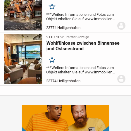
Merken
***Weitere Informationen und Fotos zum
Objekt erhalten Sie auf www.immobilien-
fuxx.de.***
Fordern Sie sich den 360°
5
Rundgang durch die Immobilie an!!!
23774 Heiligenhafen
21.07.2026
Partner-Anzeige
Wohlfühloase zwischen Binnensee
und Ostseestrand
Merken
***Weitere Informationen und Fotos zum
Objekt erhalten Sie auf www.immobilien-
fuxx.de.***
Fordern Sie sich den
5
passenden 360° Rundgang bei uns an.
23774 Heiligenhafen