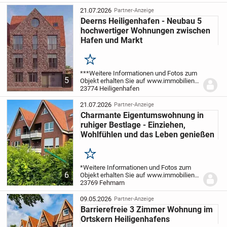
21.07.2026
Partner-Anzeige
Deerns Heiligenhafen - Neubau 5
hochwertiger Wohnungen zwischen
Hafen und Markt
Merken
***Weitere Informationen und Fotos zum
5
Objekt erhalten Sie auf www.immobilien-
fuxx.de.***
23774 Heiligenhafen
21.07.2026
Partner-Anzeige
Charmante Eigentumswohnung in
ruhiger Bestlage - Einziehen,
Wohlfühlen und das Leben genießen
Merken
*Weitere Informationen und Fotos zum
6
Objekt erhalten Sie auf www.immobilien-
fuxx.de.***
23769 Fehmarn
Fordern Sie einen 360°
Rundgang an.
09.05.2026
Partner-Anzeige
Barrierefreie 3 Zimmer Wohnung im
Ortskern Heiligenhafens