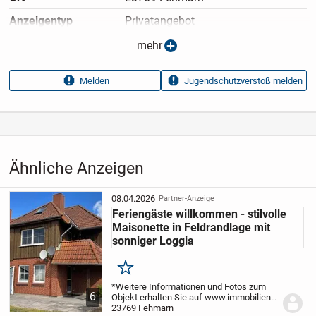
Anzeigen­typ
Privatangebot
Anzeigen­datum
26.01.2026
mehr
Anzeigen­kennung
ff172bf7
Melden
Jugendschutzverstoß melden
Aufrufe dieser
15
Anzeige
Kategorie
Immobilien
›
Kaufen
›
Wohnungen
Ähnliche Anzeigen
08.04.2026
Partner-Anzeige
Feriengäste willkommen - stilvolle
Maisonette in Feldrandlage mit
sonniger Loggia
Merken
*Weitere Informationen und Fotos zum
6
Objekt erhalten Sie auf www.immobilien-
fuxx.de.***
23769 Fehmarn