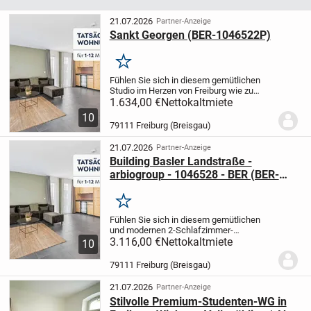
21.07.2026
Partner-Anzeige
Sankt Georgen (BER-1046522P)
Merken
Fühlen Sie sich in diesem gemütlichen
Studio im Herzen von Freiburg wie zu
Hause, das modernen Komfort mit dem
1.634,00 €
Nettokaltmiete
Charme der Stadt und der umliegenden
10
Schwarzwaldregion verbindet. Dieses
79111 Freiburg (Breisgau)
charmante Studio...
21.07.2026
Partner-Anzeige
Building Basler Landstraße -
arbiogroup - 1046528 - BER (BER-
1046528P)
Merken
Fühlen Sie sich in diesem gemütlichen
und modernen 2-Schlafzimmer-
Ferienapartment in Freiburg wie zu Hause,
3.116,00 €
Nettokaltmiete
10
das 50–65 m² durchdacht gestalteten
Raum bietet. Dieses Apartment verfügt
79111 Freiburg (Breisgau)
über eine gut...
21.07.2026
Partner-Anzeige
Stilvolle Premium-Studenten-WG in