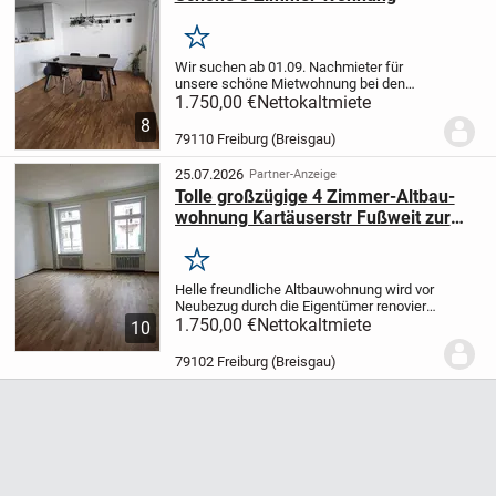
Merken
Wir suchen ab 01.09. Nachmieter für
unsere schöne Mietwohnung bei den
Westarkaden. Aus beruflichen Gründen
1.750,00 €
Nettokaltmiete
zieht es uns nach Bayern. Die Wohnung
8
wir unmöbliert vermietet, die Küche gehört
79110 Freiburg (Breisgau)
zur Wohnung...
25.07.2026
Partner-Anzeige
Tolle großzügige 4 Zimmer-Altbau-
wohnung Kartäuserstr Fußweit zur
City !! für Paar bzw. Familie - Keine
WG möglich !!
Merken
Helle freundliche Altbauwohnung wird vor
Neubezug durch die Eigentümer renoviert,
seit 2014 neue Niedrig Energie
1.750,00 €
Nettokaltmiete
10
Heizung
Perfekt für kleine Familie oder
Paar, welches geräumig und Stadtnahe
79102 Freiburg (Breisgau)
wohnen...