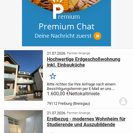
21.07.2026
Partner-Anzeige
Hochwertige Erdgeschoßwohnung
inkl. Einbauküche
Merken
Bitte richten Sie Ihre Anfrage nach einem
Besichtigungstermin per E-Mail an uns.
Wunderschöne 3 Zimmer Wohnung im in
1.600,00 €
Nettokaltmiete
10
KfW 40 Bauweise im Erdgeschoß mit
großem Balkon mit Ost-Südausrichtung.
79112 Freiburg (Breisgau)
Die Wohnung...
21.07.2026
Partner-Anzeige
Erstbezug - modernes Wohnheim für
Studierende und Auszubildende