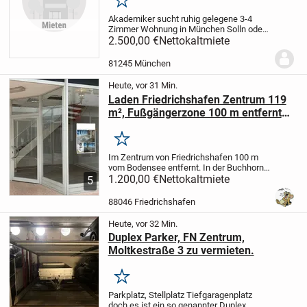
Merken
Akademiker sucht ruhig gelegene 3-4
Zimmer Wohnung in München Solln oder
Pullach i. Isartal oder Grünwald mit
2.500,00 €
Nettokaltmiete
Balkon oder Terrasse, idealerweise:
Badewanne, mit Garage, bis 2.500,00 EUR
81245 München
Kaltmiete ab...
Heute, vor 31 Min.
Laden Friedrichshafen Zentrum 119
m², Fußgängerzone 100 m entfernt
vom See zu vermieten
Merken
Im Zentrum von Friedrichshafen 100 m
vom Bodensee entfernt. In der Buchhorn
Passage befindet sich diese Laden
1.200,00 €
Nettokaltmiete
5
Einheit über zwei Ebenen. Siehe Bilder. Es
gibt keine Genehmigung für Gastronomie.
88046 Friedrichshafen
Bei...
Heute, vor 32 Min.
Duplex Parker, FN Zentrum,
Moltkestraße 3 zu vermieten.
Merken
Parkplatz, Stellplatz Tiefgaragenplatz
doch es ist ein so genannter Duplex