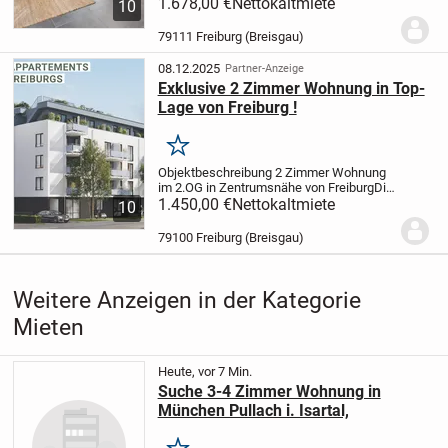
Hause, das modernen Komfort und
1.678,00 €
Nettokaltmiete
10
Charme bietet. Dieses Studio ist perfekt
für 2 Personen. Das Studio ist mit einer
79111 Freiburg (Breisgau)
voll...
08.12.2025
Partner-Anzeige
Exklusive 2 Zimmer Wohnung in Top-
Lage von Freiburg !
Merken
Objektbeschreibung 2 Zimmer Wohnung
im 2.OG in Zentrumsnähe von Freiburg
Die
Wohnung verfügt über eine Wohnfläche
1.450,00 €
Nettokaltmiete
10
von 51,34 m² verteilt auf 2 Zimmer, eine
separate Küche, ein Duschbad sowie
79100 Freiburg (Breisgau)
einer...
Weitere Anzeigen in der Kategorie
Mieten
Heute, vor 7 Min.
Suche 3-4 Zimmer Wohnung in
München Pullach i. Isartal,