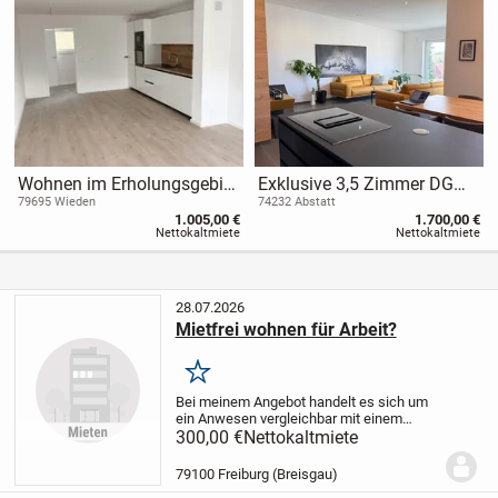
Wohnen im Erholungsgebiet
Exklusive 3,5 Zimmer DG
(EE40)
Wohnung in Abstatt
79695 Wieden
74232 Abstatt
1.005,00 €
1.700,00 €
Nettokaltmiete
Nettokaltmiete
28.07.2026
Mietfrei wohnen für Arbeit?
Merken
Bei meinem Angebot handelt es sich um
ein Anwesen vergleichbar mit einem
großräumigen, schönen Hotel, die Lage
300,00 €
Nettokaltmiete
ist sehr ruhig, traumhaft in der Natur und
idyllisch auf rund 10.000 qm
79100 Freiburg (Breisgau)
Gesamtfläche...