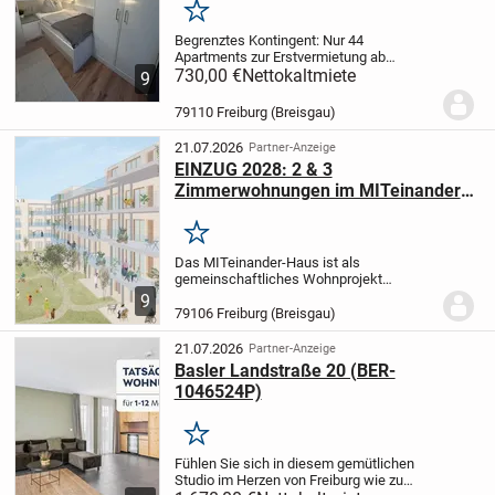
Merken
Begrenztes Kontingent: Nur 44
Apartments zur Erstvermietung ab
01.03.2026 – frühe Bewerbung lohnt
730,00 €
Nettokaltmiete
9
sich.
Die Apartments bieten alles, was
man für ein komfortables Studentenleben
79110 Freiburg (Breisgau)
braucht:
Eigenes Bad,...
21.07.2026
Partner-Anzeige
EINZUG 2028: 2 & 3
Zimmerwohnungen im MITeinander-
Haus – genossenschaftlich Wohnen
in Freiburg Kleineschholz
Merken
Das MITeinander-Haus ist als
gemeinschaftliches Wohnprojekt
konzipiert, in dem die Bewohner:innen ihr
9
Zusammenleben aktiv mitgestalten. Im
79106 Freiburg (Breisgau)
Mittelpunkt steht nicht allein die
Bereitstellung von...
21.07.2026
Partner-Anzeige
Basler Landstraße 20 (BER-
1046524P)
Merken
Fühlen Sie sich in diesem gemütlichen
Studio im Herzen von Freiburg wie zu