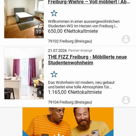
Freiburg-Wiehre – Voll möbliert | Ab
August 2026
Merken
Willkommen in einer aussergewöhnlichen
Studenten-WG im Herzen von Freiburg im
Breisgau – ideal für Studierende, die
650,00 €
Nettokaltmiete
10
stilvolles Wohnen, eine ruhige
Atmosphäre und eine exzellente Lage
79102 Freiburg (Breisgau)
miteinander...
21.07.2026
Partner-Anzeige
THE FIZZ Freiburg - Möbilierte neue
Studentenwohnheim
Merken
Das Wohnheim ist modern, neu gebaut
und bietet eine tolle Atmosphäre für
Studierende. Da hier ausschließlich
1.165,00 €
Nettokaltmiete
9
Studierende wohnen, lernt man schnell
neue Leute kennen und es finden
79104 Freiburg (Breisgau)
regelmäßig schöne...