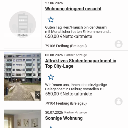
27.06.2026
Wohnung dringend gesucht
Merken
Guten Tag Herr/Frau
ich bin der Gurami
mit Monatlicher festen Einkommen und
bin auf der Suche dringend nach einer
650,00 €
Nettokaltmiete
Einzel Zimmer Wohnung.
Mit freundlichen
Grüßen Gurami
79106 Freiburg (Breisgau)
03.08.2026
Partner-Anzeige
Attraktives Studentenapartment in
Top City-Lage
Merken
Wir freuen uns, Ihnen eine einzigartige
Gelegenheit in Freiburg vorstellen zu
dürfen. Eine moderne, hochwertig
550,00 €
Nettokaltmiete
8
ausgestattet 1-Zimmer-Wohnung in
zentraler Ortslage in Freiburg. Die
79104 Freiburg (Breisgau)
Wohnung befindet...
30.07.2026
Partner-Anzeige
Sonnige Wohnung