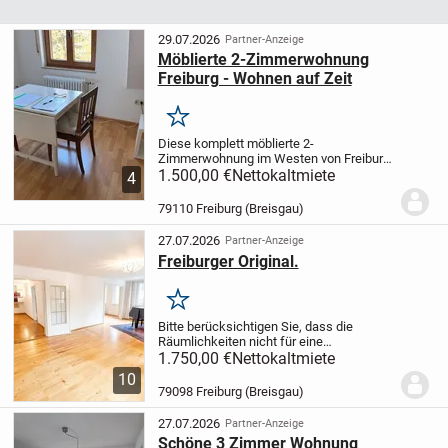
29.07.2026
Partner-Anzeige
Möblierte 2-Zimmerwohnung
Freiburg - Wohnen auf Zeit
Merken
Diese komplett möblierte 2-
Zimmerwohnung im Westen von Freiburg
bietet eine komfortable Wohnlösung für
1.500,00 €
Nettokaltmiete
4
alle, die für einen begrenzten Zeitraum
eine praktische und gemütliche
79110 Freiburg (Breisgau)
Unterkunft suchen. Durch...
27.07.2026
Partner-Anzeige
Freiburger Original.
Merken
Bitte berücksichtigen Sie, dass die
Räumlichkeiten nicht für eine
Wohngemeinschaft geeignet sind.
Diese
1.750,00 €
Nettokaltmiete
außergewöhnliche Wohnung befindet
10
sich in einem stilvollen Wohn- und
79098 Freiburg (Breisgau)
Geschäftshaus in absoluter...
27.07.2026
Partner-Anzeige
Schöne 3 Zimmer Wohnung