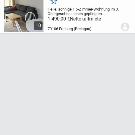
Merken
Helle, sonnige 1,5-Zimmer-Wohnung im 3.
Obergeschoss eines gepflegten
Mehrfamilienhauses – ideal für
1.490,00 €
Nettokaltmiete
Einzelpersonen oder Paare zur
10
mittelfristigen Anmietung. Der
79106 Freiburg (Breisgau)
Schlafbereich ist mit einem Doppelbett...