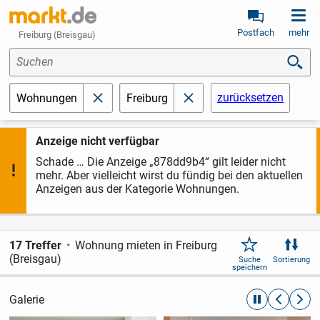
Postfach
mehr
Freiburg (Breisgau)
Suchen
zurücksetzen
Wohnungen
Freiburg
schließen
schließen
Anzeige nicht verfügbar
Schade … Die Anzeige „878dd9b4“ gilt leider nicht
mehr. Aber vielleicht wirst du fündig bei den aktuellen
Anzeigen aus der Kategorie Wohnungen.
17 Treffer
Wohnung mieten in Freiburg
(Breisgau)
Suche
Sortierung
speichern
Galerie
automatische R
zurückblät
weite