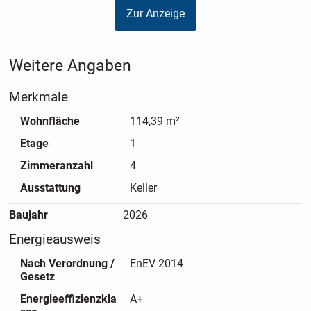
Zur Anzeige
Klingel- und Briefkastenanlage ausgestattet und befindet
sich auf der Nordseite des architektonisch T-förmig
gestalteten Gebäudes. Die Erdgeschosswohnungen bieten
Weitere Angaben
eigene Gartenflächen mit Terrasse, während die Wohnungen
in den oberen Etagen über großzügige überdachte Balkone
Merkmale
verfügen, die zusätzlichen Freiraum schaffen.
Wohnfläche
114,39 m²
Alle Wohnungen, ausgenommen die Einheit Nr. 01, sowie
Etage
1
sämtliche Etagen sind barrierefrei erreichbar. Alle
Wohnungen sind über ein zentral angeordnetes
Zimmeranzahl
4
Treppenhaus mit Aufzug erschlossen. Zwei
Ausstattung
Keller
Erdgeschosswohnungen (Nr. 01 und Nr. 02) verfügen
darüber hinaus über separate, eigene Zugänge.
Baujahr
2026
Energieausweis
Diese gut geschnittene 4-Zimmer-Wohnung mit ca. 114 m²
Nach Verordnung /
EnEV 2014
im ersten Obergeschoss bietet eine gelungene Kombination
Gesetz
aus Funktionalität und Wohnkomfort. Der großzügige
Wohn-, Ess- und Kochbereich ist offen gestaltet und verfügt
Energieeffizienzkla
A+