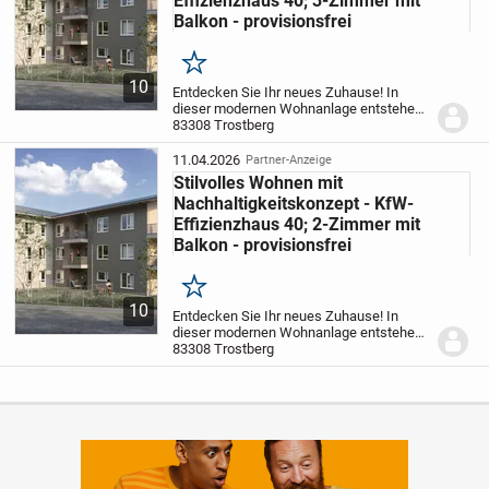
Effizienzhaus 40; 3-Zimmer mit
Balkon - provisionsfrei
Merken
10
Entdecken Sie Ihr neues Zuhause! In
dieser modernen Wohnanlage entstehen
insgesamt 15 attraktive Wohnungen mit 2
83308 Trostberg
bis 5 Zimmern und Wohnflächen
zwischen ca. 54 m² und ca. 128 m². Das
11.04.2026
Partner-Anzeige
Objekt liegt in...
Stilvolles Wohnen mit
Nachhaltigkeitskonzept - KfW-
Effizienzhaus 40; 2-Zimmer mit
Balkon - provisionsfrei
Merken
10
Entdecken Sie Ihr neues Zuhause! In
dieser modernen Wohnanlage entstehen
insgesamt 15 attraktive Wohnungen mit 2
83308 Trostberg
bis 5 Zimmern und Wohnflächen
zwischen ca. 54 m² und ca. 128 m². Das
Objekt liegt in...