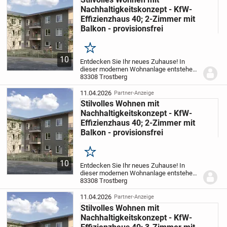
Abgerundet wird das Gesamtbild durch eine umfangreiche
Nachhaltigkeitskonzept - KfW-
Elektroinstallation und eine moderne Telekommunikations-
Effizienzhaus 40; 2-Zimmer mit
und Multimediaausstattung.
Balkon - provisionsfrei
Merken
10
Entdecken Sie Ihr neues Zuhause! In
dieser modernen Wohnanlage entstehen
insgesamt 15 attraktive Wohnungen mit 2
83308 Trostberg
bis 5 Zimmern und Wohnflächen
zwischen ca. 54 m² und ca. 128 m². Das
11.04.2026
Partner-Anzeige
Objekt liegt in...
Stilvolles Wohnen mit
Nachhaltigkeitskonzept - KfW-
Effizienzhaus 40; 2-Zimmer mit
Balkon - provisionsfrei
Merken
10
Entdecken Sie Ihr neues Zuhause! In
dieser modernen Wohnanlage entstehen
insgesamt 15 attraktive Wohnungen mit 2
83308 Trostberg
bis 5 Zimmern und Wohnflächen
zwischen ca. 54 m² und ca. 128 m². Das
11.04.2026
Partner-Anzeige
Objekt liegt in...
Stilvolles Wohnen mit
Nachhaltigkeitskonzept - KfW-