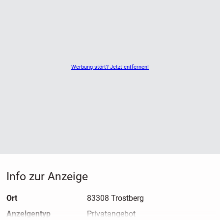
Auf dem Grundstück befindet sich zudem ein unauffällig
integrierter Bereich für Mülltonnen sowie ein überdachter
Platz für Fahrräder. Im Zentrum der Anlage lädt eine
gemeinschaftlich nutzbare Spielfläche zum Verweilen ein
und bietet Raum für Austausch und Familienleben.
Werbung stört? Jetzt entfernen!
Die Stellplätze für Fahrzeuge sind bequem über zwei
Zufahrten erreichbar. Insgesamt stehen 23
Parkmöglichkeiten zur Verfügung, darunter 15 überdachte
Plätze in einem modernen Carport sowie in einer offenen
Garage mit Flach- bzw. Satteldach. Ergänzend gibt es acht
weitere Außenstellplätze. (Carport à 15.000,- und Freiplatz à
8.500,-) Die stabile Bauweise aus Stahl, Holz und massivem
Mauerwerk gewährleistet eine hohe Langlebigkeit und ist
Info zur Anzeige
bereits für zukünftige Elektromobilität vorbereitet.
Ort
83308 Trostberg
Die hochwertige Ausstattung der Immobilie ist besonders
Anzeigen­typ
Privatangebot
hervorzuheben. Ein teilweise unterkellerter Bau mit Beton-