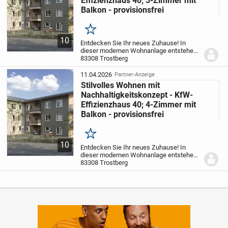
Effizienzhaus 40; 3-Zimmer mit
Balkon - provisionsfrei
Merken
10
Entdecken Sie Ihr neues Zuhause! In
dieser modernen Wohnanlage entstehen
insgesamt 15 attraktive Wohnungen mit 2
83308 Trostberg
bis 5 Zimmern und Wohnflächen
zwischen ca. 54 m² und ca. 128 m². Das
11.04.2026
Partner-Anzeige
Objekt liegt in...
Stilvolles Wohnen mit
Nachhaltigkeitskonzept - KfW-
Effizienzhaus 40; 4-Zimmer mit
Balkon - provisionsfrei
Merken
10
Entdecken Sie Ihr neues Zuhause! In
dieser modernen Wohnanlage entstehen
insgesamt 15 attraktive Wohnungen mit 2
83308 Trostberg
bis 5 Zimmern und Wohnflächen
zwischen ca. 54 m² und ca. 128 m². Das
Objekt liegt in...