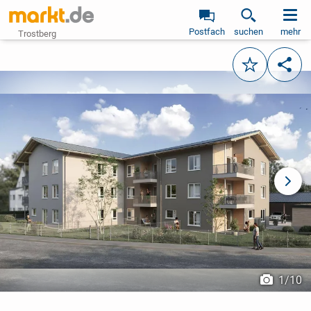
Postfach
suchen
mehr
Trostberg
Merken
Teile
vorheriges Bild
näch
1
/
10