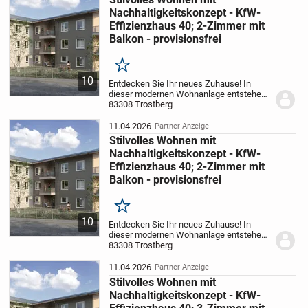
Abgerundet wird das Gesamtbild durch eine umfangreiche
Nachhaltigkeitskonzept - KfW-
Elektroinstallation und eine moderne Telekommunikations-
Effizienzhaus 40; 2-Zimmer mit
und Multimediaausstattung.
Balkon - provisionsfrei
Merken
10
Entdecken Sie Ihr neues Zuhause! In
dieser modernen Wohnanlage entstehen
insgesamt 15 attraktive Wohnungen mit 2
83308 Trostberg
bis 5 Zimmern und Wohnflächen
zwischen ca. 54 m² und ca. 128 m². Das
11.04.2026
Partner-Anzeige
Objekt liegt in...
Stilvolles Wohnen mit
Nachhaltigkeitskonzept - KfW-
Effizienzhaus 40; 2-Zimmer mit
Balkon - provisionsfrei
Merken
10
Entdecken Sie Ihr neues Zuhause! In
dieser modernen Wohnanlage entstehen
insgesamt 15 attraktive Wohnungen mit 2
83308 Trostberg
bis 5 Zimmern und Wohnflächen
zwischen ca. 54 m² und ca. 128 m². Das
11.04.2026
Partner-Anzeige
Objekt liegt in...
Stilvolles Wohnen mit
Nachhaltigkeitskonzept - KfW-