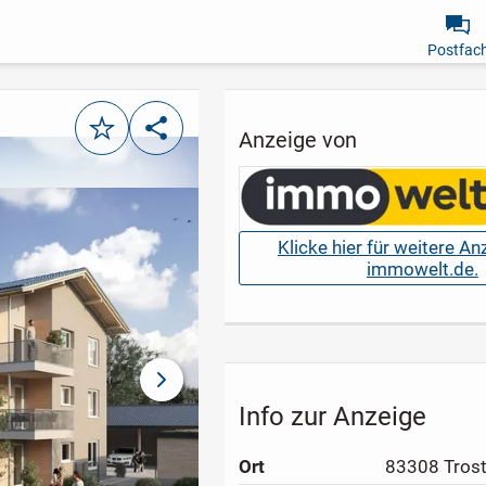
Postfac
Merken
Teilen
Anzeige von
Klicke hier für weitere A
immowelt.de.
nächstes Bild
Info zur Anzeige
Ort
83308 Tros