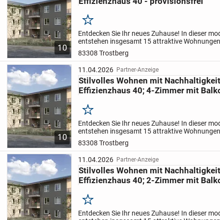
Effizienzhaus 40 - provisionsfrei
Raum für Austausch und Familienleben.
Merken
Die Stellplätze für Fahrzeuge sind bequem über zwei Zufah
Entdecken Sie Ihr neues Zuhause! In dieser 
entstehen insgesamt 15 attraktive Wohnungen
Insgesamt stehen 23 Parkmöglichkeiten zur Verfügung, d
10
und Wohnflächen zwischen ca. 54 m² und ca. 
83308 Trostberg
Plätze in einem modernen Carport sowie in einer offenen 
liegt in...
Satteldach. Ergänzend gibt es acht weitere Außenstellplät
11.04.2026
Partner-Anzeige
Stilvolles Wohnen mit Nachhaltigkei
und Freiplatz à 8.500,-) Die stabile Bauweise aus Stahl, 
Effizienzhaus 40; 4-Zimmer mit Balko
Mauerwerk gewährleistet eine hohe Langlebigkeit und ist b
Elektromobilität vorbereitet.
Merken
Entdecken Sie Ihr neues Zuhause! In dieser 
Die hochwertige Ausstattung der Immobilie ist besonders
entstehen insgesamt 15 attraktive Wohnungen
10
und Wohnflächen zwischen ca. 54 m² und ca. 
83308 Trostberg
teilweise unterkellerter Bau mit Beton- und Mauerwerksko
liegt in...
klassisches Satteldach mit Ziegeleindeckung sorgen für 
11.04.2026
Partner-Anzeige
Stilvolles Wohnen mit Nachhaltigkei
Effizienzhaus 40; 2-Zimmer mit Balko
Für ein effizientes und angenehmes Wohnklima sorgen e
sowie eine Photovoltaikanlage zur Unterstützung des All
Merken
wird dies durch dreifach verglaste Wärmeschutzfenster, e
Entdecken Sie Ihr neues Zuhause! In dieser 
und Raffstores sowie zentrale Lüftungsanlagen innerhalb 