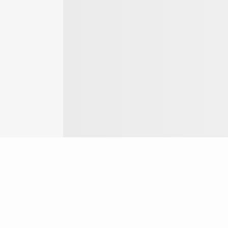
Login
ok