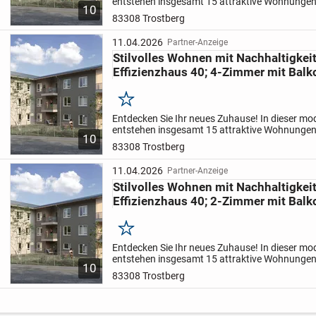
entstehen insgesamt 15 attraktive Wohnungen
10
und Wohnflächen zwischen ca. 54 m² und ca. 
Wohnungen und eine separate Kellerlüftung.
83308 Trostberg
liegt in...
11.04.2026
Partner-Anzeige
Die Innenausstattung umfasst hochwertige Holz- und Fli
Stilvolles Wohnen mit Nachhaltigkei
moderne Sanitäreinrichtungen, inklusive zusätzlicher Han
Effizienzhaus 40; 4-Zimmer mit Balko
Bädern. Großzügige Terrassen mit Gartenanteil im Erdge
Balkone in den oberen Etagen bieten attraktive Außenbere
Merken
Abgerundet wird das Gesamtbild durch eine umfangreiche 
Entdecken Sie Ihr neues Zuhause! In dieser 
entstehen insgesamt 15 attraktive Wohnungen
und eine moderne Telekommunikations- und Multimediaa
10
und Wohnflächen zwischen ca. 54 m² und ca. 
83308 Trostberg
liegt in...
11.04.2026
Partner-Anzeige
Stilvolles Wohnen mit Nachhaltigkei
Effizienzhaus 40; 2-Zimmer mit Balko
Merken
Entdecken Sie Ihr neues Zuhause! In dieser 
entstehen insgesamt 15 attraktive Wohnungen
10
und Wohnflächen zwischen ca. 54 m² und ca. 
83308 Trostberg
liegt in...