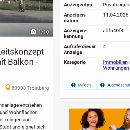
Anzeigen­typ
Privatangeb
Anzeigen­
11.04.2026
datum
Anzeigen­
abf540f4
1
/
10
kennung
Aufrufe dieser
4
eitskonzept -
Anzeige
t Balkon -
Kategorie
Immobilien
Wohnungen
Melden
Jugendschut
83308 Trostberg
hnanlage entstehen
 und Wohnflächen
ner ruhigen und
tadt und eignet sich