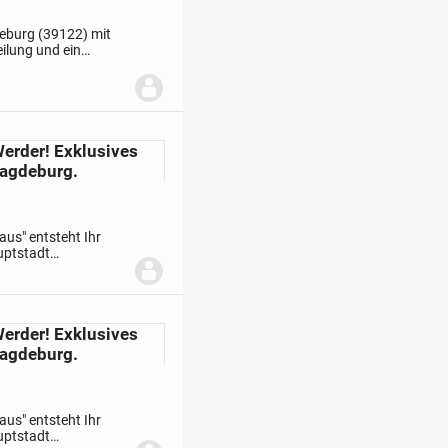
eburg (39122) mit
ilung und ein
scher Einbauschrank
erder! Exklusives
Magdeburg.
us" entsteht Ihr
uptstadt
gt sich das
erder! Exklusives
Magdeburg.
us" entsteht Ihr
uptstadt