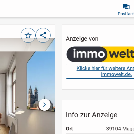
Postfac
Merken
Teilen
Anzeige von
Klicke hier für weitere A
immowelt.de.
nächstes Bild
Info zur Anzeige
Ort
39104 Mag