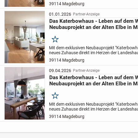
8
Magdeburg!
Als Gebäude der besonderen Art fü
39114 Magdeburg
Wohnhaus unmittelbar zum...
01.01.2026
Partner-Anzeige
Das Katerbowhaus - Leben auf dem W
Neubauprojekt an der Alten Elbe in 
Merken
Mit dem exklusiven Neubauprojekt "Katerbowha
neues Zuhause direkt im Herzen der Landesha
7
Magdeburg!
Als Gebäude der besonderen Art fü
39114 Magdeburg
Wohnhaus unmittelbar zum...
09.04.2026
Partner-Anzeige
Das Katerbowhaus - Leben auf dem W
Neubauprojekt an der Alten Elbe in 
Merken
Mit dem exklusiven Neubauprojekt "Katerbowha
neues Zuhause direkt im Herzen der Landesha
8
Magdeburg!
Als Gebäude der besonderen Art fü
39114 Magdeburg
Wohnhaus unmittelbar zum...