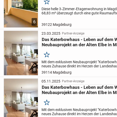
Merken
Diese helle 3‑Zimmer‑Etagenwohnung in Magd
68,83 m² überzeugt durch eine gute Raumaufte
wohnliches Ambiente. Einbauküche und prakti
6
sorgen für Komfort,...
39122 Magdeburg
23.03.2025
Partner-Anzeige
Das Katerbowhaus - Leben auf dem W
Neubauprojekt an der Alten Elbe in 
Merken
Mit dem exklusiven Neubauprojekt "Katerbowha
neues Zuhause direkt im Herzen der Landesha
8
Magdeburg!
Als Gebäude der besonderen Art fü
39114 Magdeburg
Wohnhaus unmittelbar zum...
05.11.2025
Partner-Anzeige
Das Katerbowhaus - Leben auf dem W
Neubauprojekt an der Alten Elbe in 
Merken
Mit dem exklusiven Neubauprojekt "Katerbowha
neues Zuhause direkt im Herzen der Landesha