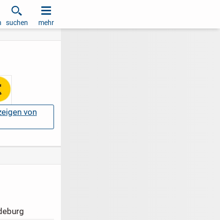
h
suchen
mehr
nzeigen von
deburg