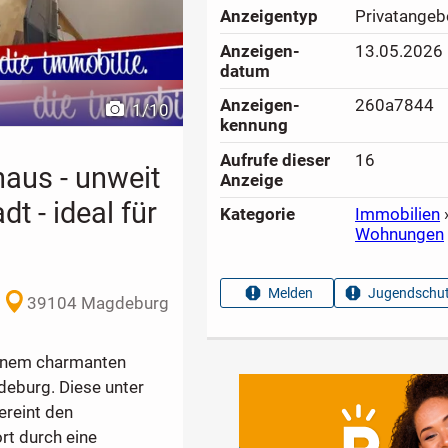
Anzeigen­typ
Privatangeb
Anzeigen­
13.05.2026
datum
Anzeigen­
260a7844
1
/
10
kennung
Aufrufe dieser
16
haus - unweit
Anzeige
t - ideal für
Kategorie
Immobilien
Wohnungen
Melden
Jugendschut
39104 Magdeburg
 einem charmanten
deburg. Diese unter
reint den
t durch eine