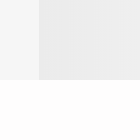
Login
ok