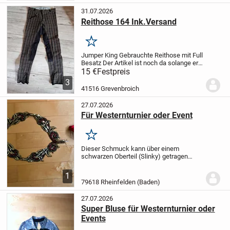
31.07.2026
Reithose 164 Ink.Versand
Merken
Jumper King
Gebrauchte Reithose mit Full
Besatz
Der Artikel ist noch da solange er
eingestellt ist,
biete noch viele andere
15 €
Festpreis
Artikel an
Pay Pal vorhanden
Dies ist ein
3
Privatverkauf - Keine...
41516 Grevenbroich
27.07.2026
Für Westernturnier oder Event
Merken
Dieser Schmuck kann über einem
schwarzen Oberteil (Slinky) getragen
werden. Ideal für Westernturnier oder
Event, kann klein gefaltet werden und
1
daher sehr praktisch für's Gepäck, guter
79618 Rheinfelden (Baden)
Zustand, in den...
27.07.2026
Super Bluse für Westernturnier oder
Events