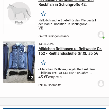
Rockfish in Schuhgröße 42.
Merken
Hallo.
Ich suche Stiefel für den Pferdestall
der Marke "Rockfish" in Schuhgröße
42.
VB
Ich freue mich auf Angebote.
Viele
Grüße.
66763 Dillingen (Saar)
Benut
14.05.2026
Mädchen Reithosen u. Reitweste Gr.
152 - Reithandschuhe Gr.XL ab 5€
Merken
- Mädchen Reithose, ungefüttert auf dem
Bild links 12€
Gr.143-152 / 12 Jahre
Marke Fouganza
45 €
Festpreis
Farbe: dunkelblau mit
12
mintgrün
- Mädchen Reithose, gefüttert
auf dem Bild rechts 18€
Gr. 152 /...
09116 Chemnitz