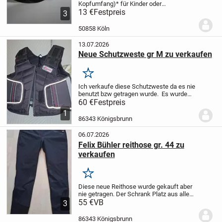
Kopfumfang)
* für Kinder oder
Jugendliche
13 €
Festpreis
* kaum getragen
*
3
Nichtraucherhaushalt
50858 Köln
13.07.2026
Neue Schutzweste gr M zu verkaufen
Merken
Ich verkaufe diese Schutzweste da es nie
benutzt bzw getragen wurde. Es wurde
gekauft, aber nie getragen. Um im
60 €
Festpreis
Schrank herum zu hängen, ist es ja zu
1
schade.
Im Laden kostet es 90€
Versand
86343 Königsbrunn
oder...
06.07.2026
Felix Bühler reithose gr. 44 zu
verkaufen
Merken
Diese neue Reithose wurde gekauft aber
nie getragen. Der Schrank Platz aus allen
Nächte und aus diesem Grund versuche
55 €
VB
3
ich es zu verkaufen
Abholung oder
Versand möglich
ES HANDELT SICH UM
86343 Königsbrunn