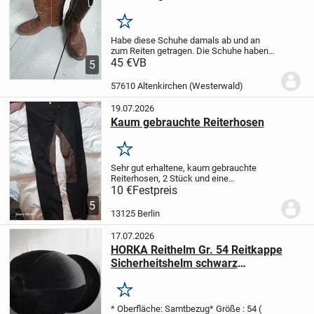
Merken
Habe diese Schuhe damals ab und an
zum Reiten getragen. Die Schuhe haben
keine Mängel außer dass die etwas
45 €
VB
5
dreckig sind. Stickerei in weiß und
türkis.
Bei Interesse und Fragen gerne
57610 Altenkirchen (Westerwald)
melden. Nur...
19.07.2026
Kaum gebrauchte Reiterhosen
Merken
Sehr gut erhaltene, kaum gebrauchte
Reiterhosen, 2 Stück und eine
Reiterleggins
Größe S
an Reiterin in gute
10 €
Festpreis
Hände zu verkaufen :)
5
13125 Berlin
17.07.2026
HORKA Reithelm Gr. 54 Reitkappe
Sicherheitshelm schwarz
NEUWERTIG
Merken
* Oberfläche: Samtbezug
* Größe : 54 (