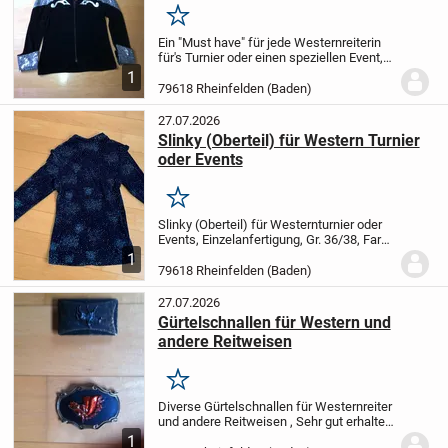
Merken
Ein "Must have" für jede Westernreiterin
für's Turnier oder einen speziellen Event,
Einzelmodell, in Silber/schwarz, Schultern
1
belegt mit schwarzen/silbernen Pailletten
79618 Rheinfelden (Baden)
, in der Grösse 36/38, Top...
27.07.2026
Slinky (Oberteil) für Western Turnier
oder Events
Merken
Slinky (Oberteil) für Westernturnier oder
Events, Einzelanfertigung, Gr. 36/38, Farbe
nachtblau, belegt mit verschiedenen
1
synthetischen Steinchen in div. Blautönen.
79618 Rheinfelden (Baden)
Preis 50.-- bei Abholung, bei...
27.07.2026
Gürtelschnallen für Western und
andere Reitweisen
Merken
Diverse Gürtelschnallen für Westernreiter
und andere Reitweisen , Sehr gut erhalten,
aus leichtem Metall, Preis 5.-- per Stück
1