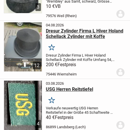
"Wembley" aus Samt, schwarz, Grösse
58, ohne Beschädigugen. Selten
10 €
VB
3
gebraucht.
79576 Weil (Rhein)
04.08.2026
Dresur Zylinder Firma L Hiver Holand
Schellack Zylinder mit Koffe
Merken
Dresur Zylinder Firma L Hiver Holand
Schellack Zylinder mit Koffe
Umfang 54,5
cm
200 €
schon älter,aber neuwertiger
Festpreis
12
Schellack Zylinder
formstabil
Top
Zustand
Neupreis 1,500 DM
nur Abholung
75446 Wiernsheim
Dresur...
03.08.2026
USG Herren Reitstiefel
Merken
Verkaufe neuwertig USG Herren
Reitstiefel in der Größe 45 Schaftweite ca
42.
Versand möglich gegen
40 €
Festpreis
Aufpreis.
Verkauf von Privat ohne
4
Garantie, Gewährleistung,
86899 Landsberg (Lech)
Sachmangelhaftung und Rücknahme.