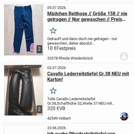
EIN...
05.07.2026
Mädchen Reithose // Größe 158 // nie
getragen // Nur gewaschen // Preis
10€
Merken
Gekauft und dann doch nie getragen - nur
gewaschen, daher absolut
neuwertig
10 €
Festpreis
Größe 158
Preis 10€
Kann in
2
33378 Wiedenbrück abgeholt werden.
Versand ist auf freundliche Nachfrage
33378 Rheda-Wiedenbrück
auch möglich,...
02.07.2026
Cavallo Lederreitstiefel Gr.38 NEU mit
Karton!
Merken
Tolle Cavallo Lederreitstiefel
Gr.38,
Schafthöhe 52,
Weite 37
NEU mit
Karton.
320 €
Neupreis 399€
VB
Das passiert,wenn
2
man Geschenke zu früh besorgt.Das Kind
hat die Größe bereits übersprungen und
42549 Velbert
die...
23.06.2026
Ich suche Pferdestallstiefel von