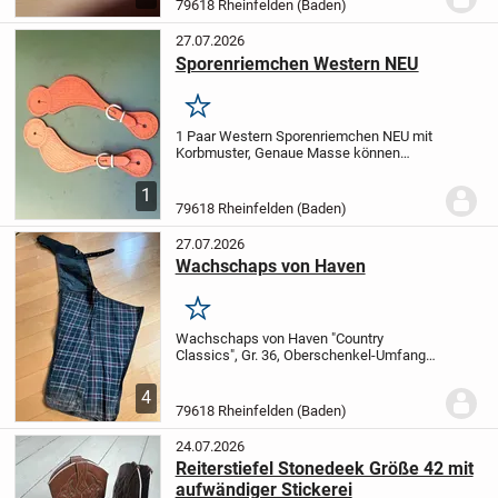
bei Abholung, bei Versand plus Porto
79618 Rheinfelden (Baden)
27.07.2026
Sporenriemchen Western NEU
Merken
1 Paar Western Sporenriemchen NEU mit
Korbmuster, Genaue Masse können
angefragt werden , Preis 5.-- pro Paar ,
Abholung, oder bei Versand plus Porto
1
79618 Rheinfelden (Baden)
27.07.2026
Wachschaps von Haven
Merken
Wachschaps von Haven "Country
Classics", Gr. 36, Oberschenkel-Umfang
ca 50 cm, Aussenbeinlänge ca 92 cm ab
Taille, Taille Wildleder und mehrfach
4
verstellbar, gereinigt und in sehr gutem
79618 Rheinfelden (Baden)
Zustand, Preis...
24.07.2026
Reiterstiefel Stonedeek Größe 42 mit
aufwändiger Stickerei