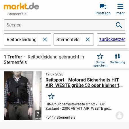
Postfach
mehr
Sternenfels
Suchen
zurücksetzen
Reitbekleidung
Sternenfels
schließen
schließen
1 Treffer
Reitbekleidung gebraucht in
Sternenfels
Suche
Sortierung
speichern
19.07.2026
Reitsport - Motorad Sicherheits HIT
AIR WESTE größe 52 oder kleiner für
Ihre Top Sicherheit Hit-Air
Sicherheitsweste Gr. 52 - TOP
Merken
Zustand - 235€ VB"
Hit-Air Sicherheitsweste Gr. 52 - TOP
Zustand - 230€ VB"
HIT AIR WESTE größe
52 oder kleiner
Die HIT AIR VH Weste ist
7
die perfekte Wahl für Fahrer, die
75447 Sternenfels
fortschrittlichen Schutz suchen, ohne
auf...