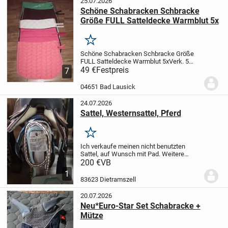
25.07.2026
Schöne Schabracken Schbracke
Größe FULL Satteldecke Warmblut 5x
Merken
Schöne Schabracken Schbracke Größe
FULL Satteldecke Warmblut 5x
Verk. 5
schöne Schabracken, in verschiedenen
49 €
Festpreis
7
Farben, alles Größe Full, verschiedene
Stepung, mit Zierbiese, alle noch
04651 Bad Lausick
ungenutzt, top...
24.07.2026
Sattel, Westernsattel, Pferd
Merken
Ich verkaufe meinen nicht benutzten
Sattel, auf Wunsch mit Pad. Weitere
Bilder sind auf Anfrage möglich. Geeignet
200 €
VB
für Warmblut.
Versand möglich.
1
83623 Dietramszell
20.07.2026
Neu*Euro-Star Set Schabracke +
Mütze