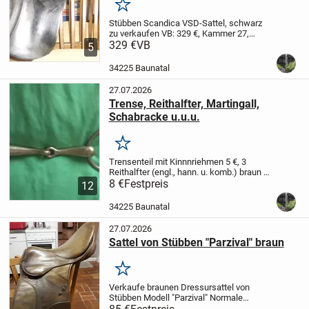
Merken
Stübben Scandica VSD-Sattel, schwarz
zu verkaufen VB: 329 €,
Kammer 27,
Sitzfläche 17,5 Zoll
329 €
VB
Abholung in Baunatal,
5
kann gegen Kaution ausprobiert werden
Beide Sättel sind in einem guten...
34225 Baunatal
27.07.2026
Trense, Reithalfter, Martingall,
Schabracke u.u.u.
Merken
Trensenteil mit Kinnnriehmen 5 €,
3
Reithalfter (engl., hann. u. komb.) braun 5
€,
8 €
Martingall (braun) 10 €,
Festpreis
Kopfnummern
12
für Turnier 5 €
Schabracke Eskadron
weiß, Springen, bordeaux...
34225 Baunatal
27.07.2026
Sattel von Stübben "Parzival" braun
Merken
Verkaufe braunen Dressursattel von
Stübben Modell "Parzival"
Normale
Sitzfläche, Kammer 30,5
gebraucht,