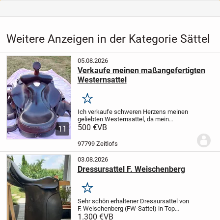
Weitere Anzeigen in der Kategorie Sättel
05.08.2026
Verkaufe meinen maßangefertigten
Westernsattel
Merken
Ich verkaufe schweren Herzens meinen
geliebten Westernsattel, da mein
Haflinger inzwischen zu alt geworden ist
500 €
VB
11
und leider nicht mehr geritten werden
kann.
Der Sattel ist maßangefertigt,
97799 Zeitlofs
besteht aus...
03.08.2026
Dressursattel F. Weischenberg
Merken
Sehr schön erhaltener Dressursattel von
F. Weischenberg (FW-Sattel) in Top
Zustand. Der Sattel wurde 1 1/2 Jahre
1.300 €
VB