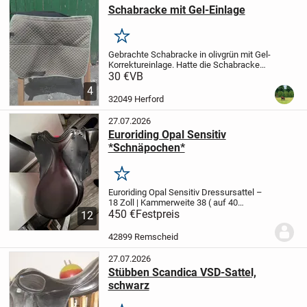
Schabracke mit Gel-Einlage
Merken
Gebrachte Schabracke in olivgrün mit Gel-
Korrektureinlage. Hatte die Schabracke
unter einem VSD Sattel mit 17 und 18
30 €
VB
Sitzgröße.
Ein paar Haare sind leider noch
4
vorhanden.
Da die neue EU-Richtlinie...
32049 Herford
27.07.2026
Euroriding Opal Sensitiv
*Schnäpochen*
Merken
Euroriding Opal Sensitiv Dressursattel –
18 Zoll | Kammerweite 38 ( auf 40
veränderbar)
450 €
Festpreis
Ich verkaufe meinen
12
gepflegten Euroriding Opal Sensitiv
Dressursattel in der Farbe Schwarz.
Der
42899 Remscheid
Sattel...
27.07.2026
Stübben Scandica VSD-Sattel,
schwarz