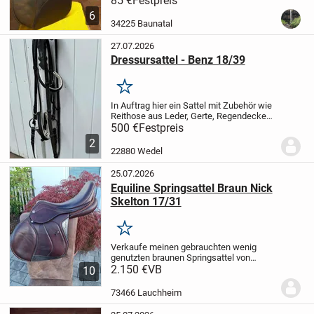
85 €
Festpreis
Sattelblätter wurden vom Sattler
6
teilerneuert
34225 Baunatal
27.07.2026
Dressursattel - Benz 18/39
Merken
In Auftrag hier ein Sattel mit Zubehör wie
Reithose aus Leder, Gerte, Regendecke
und Putzkasten.
Der Sattel ist inklusive
500 €
Festpreis
zwei Satteldecken, Steigbügeln, Gurten
2
sowie einem Sattelhalter.
500€
Verkauf...
22880 Wedel
25.07.2026
Equiline Springsattel Braun Nick
Skelton 17/31
Merken
Verkaufe meinen gebrauchten wenig
genutzten braunen Springsattel von
Equiline. Er hat die normalen
2.150 €
VB
10
Gebrauchsspuren, ist dennoch in einen
Top Zustand. Hinten hat er eine kleine
73466 Lauchheim
Beschädigung, die den...