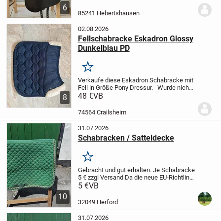
benutzt und weißt keine Defekte auf. Das
6
zeigen auch die Fotos. Sitzfläche 17"
85241 Hebertshausen
und...
02.08.2026
Fellschabracke Eskadron Glossy
Dunkelblau PD
Merken
Verkaufe diese Eskadron Schabracke mit
Fell in Größe Pony Dressur.
Wurde nicht
so oft genutzt und so gut es geht geputzt.
48 €
VB
8
Versandkosten übernimmt der Käufer.
Da
Privatverkauf keine Garantie,...
74564 Crailsheim
31.07.2026
Schabracken / Satteldecke
Merken
Gebracht und gut erhalten.
Je Schabracke
5 € zzgl Versand
Da die neue EU-Richtlinie
jetzt 1 Jahr Gewährleistung auch für
5 €
VB
Privatverkäufer vorsieht - soweit der
10
Verkäufer es nicht ausschließt...
32049 Herford
31.07.2026