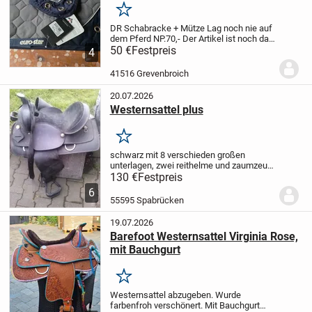
Merken
DR Schabracke + Mütze
Lag noch nie auf
dem Pferd
NP.70,-
Der Artikel ist noch da
solange er eingestellt ist,
50 €
Festpreis
biete noch viele
4
andere Artikel an
Pay Pal vorhanden
Die
Ware wird unter...
41516 Grevenbroich
20.07.2026
Westernsattel plus
Merken
schwarz mit 8 verschieden großen
unterlagen, zwei reithelme und zaumzeug
abzuholen kreis kh
130 €
Festpreis
6
55595 Spabrücken
19.07.2026
Barefoot Westernsattel Virginia Rose,
mit Bauchgurt
Merken
Westernsattel abzugeben. Wurde
farbenfroh verschönert.
Mit Bauchgurt