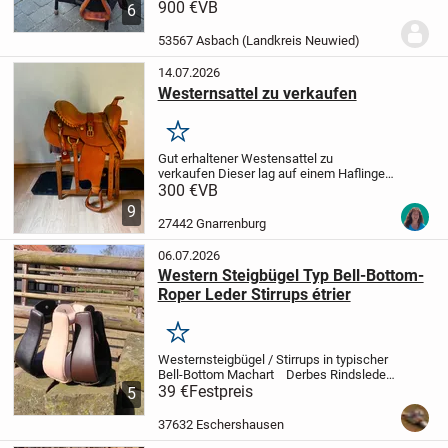
von Barefoot.
900 €
VB
Kann gerne persönlich
6
abgeholt werden. Beim Versand müsste
ich die Kosten erfragen.
Privat erkauf
53567 Asbach (Landkreis Neuwied)
ohne Garantie,...
14.07.2026
Westernsattel zu verkaufen
Merken
Gut erhaltener Westensattel zu
verkaufen
Dieser lag auf einem Haflinger
mit kurzem Rücken, Maße sind bei den
300 €
VB
Bildern dabei.
Fenderausrichtung
9
dabei,
Kinderfender 20€,
Gelsattelgurt
27442 Gnarrenburg
20€,
schwarzes...
06.07.2026
Western Steigbügel Typ Bell-Bottom-
Roper Leder Stirrups étrier
Merken
Westernsteigbügel / Stirrups in typischer
Bell-Bottom Machart
Derbes Rindsleder
traditionell geschnürt. Die Stirrups sind so
39 €
Festpreis
5
gearbeitet, dass auch der Fuß eines
Mitteleuropäers samt Stiefel...
37632 Eschershausen