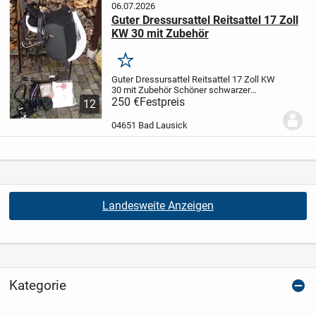
06.07.2026
Guter Dressursattel Reitsattel 17 Zoll
KW 30 mit Zubehör
Merken
Guter Dressursattel Reitsattel 17 Zoll KW
30 mit Zubehör
Schöner schwarzer
Dressursattel Sitzgröße 17 Zoll mit 30er
250 €
Festpreis
12
Kammerweite, mit selber wechselbarem
Kopfeisen, Hersteller Daslö bei Tattini,...
04651 Bad Lausick
Landesweite Anzeigen
Kategorie