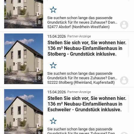
Merken
Sie suchen schon lange das passende
8
Grundstück für Ihr neues Zuhause? Dann
lassen Sie mich das als Ihr Baupartner
52477 Alsdorf (Nordrhein-Westfalen)
übernehmen. Ich schalte mein Netzwerk
für Sie ein und finde gemeinsam mit
15.04.2026
Partner-Anzeige
Ihnen den...
Stellen Sie sich vor, Sie wohnen hier.
136 m² Neubau-Einfamilienhaus in
Stolberg - Grundstück inklusive.
Merken
Sie suchen schon lange das passende
8
Grundstück für Ihr neues Zuhause? Dann
lassen Sie mich das als Ihr Baupartner
52222 Stolberg (Rheinland, Kupferstadt)
übernehmen. Ich schalte mein Netzwerk
für Sie ein und finde gemeinsam mit
15.04.2026
Partner-Anzeige
Ihnen den...
Stellen Sie sich vor, Sie wohnen hier.
136 m² Neubau-Einfamilienhaus in
Eschweiler - Grundstück inklusive.
Merken
Sie suchen schon lange das passende
8
Grundstück für Ihr neues Zuhause? Dann