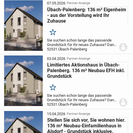
07.05.2026
Partner-Anzeige
Übach-Palenberg: 136 m² Eigenheim
- aus der Vorstellung wird Ihr
Zuhause
Merken
Sie suchen schon lange das passende
8
Grundstück für Ihr neues Zuhause? Dann
lassen Sie mich das als Ihr Baupartner
52531 Übach-Palenberg
übernehmen. Ich schalte mein Netzwerk
für Sie ein und finde gemeinsam mit
03.04.2026
Partner-Anzeige
Ihnen den...
Limitiertes Aktionshaus in Übach-
Palenberg. 136 m² Neubau EFH inkl.
Grundstück
Merken
Sie suchen schon lange das passende
8
Grundstück für Ihr neues Zuhause? Dann
lassen Sie mich das als Ihr Baupartner
52531 Übach-Palenberg
übernehmen. Ich schalte mein Netzwerk
für Sie ein und finde gemeinsam mit
15.04.2026
Partner-Anzeige
Ihnen den...
Stellen Sie sich vor, Sie wohnen hier.
136 m² Neubau-Einfamilienhaus in
Alsdorf - Grundstück inklusive.