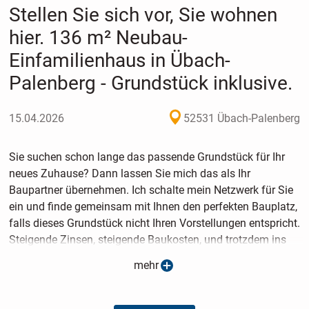
Stellen Sie sich vor, Sie wohnen
hier. 136 m² Neubau-
Einfamilienhaus in Übach-
Palenberg - Grundstück inklusive.
15.04.2026
52531 Übach-Palenberg
Sie suchen schon lange das passende Grundstück für Ihr
neues Zuhause? Dann lassen Sie mich das als Ihr
Baupartner übernehmen. Ich schalte mein Netzwerk für Sie
ein und finde gemeinsam mit Ihnen den perfekten Bauplatz,
falls dieses Grundstück nicht Ihren Vorstellungen entspricht.
Steigende Zinsen, steigende Baukosten, und trotzdem ins
Eigenheim? Genau dafür gibt es jetzt das Aktionshaus Casa
mehr
Mia 1, ein limitiertes Sondermodell zu einem Preis, der
deutlich unter dem regulären Hausprgramm liegt. Dieses
Angebot gilt nur für einen begrenzten Zeitraum.