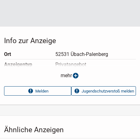
Info zur Anzeige
Ort
52531 Übach-Palenberg
Anzeigen­typ
Privatangebot
Anzeigen­datum
15.04.2026
mehr
Anzeigen­kennung
e6ee6b1c
Melden
Jugendschutzverstoß melden
Aufrufe dieser
7
Anzeige
Kategorie
Immobilien
›
Kaufen
›
Häuser
Ähnliche Anzeigen