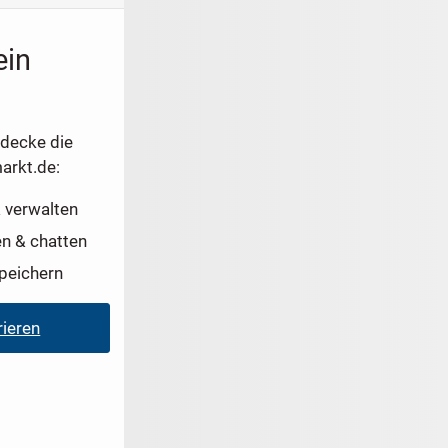
ein
tdecke die
arkt.de:
 verwalten
en & chatten
peichern
rieren