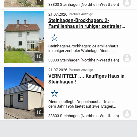
7
exklusive Immobilie im Außenbereich von
33803 Steinhagen (Nordrhein-Westfalen)
Steinhagen wird Sie begeistern.
Mit ihrer
offenen, lichtdurch...
21.07.2026
Partner-Anzeige
Steinhagen-Brockhagen: 2-
Familienhaus in ruhiger zentraler
Wohnlage
Merken
Steinhagen-Brockhagen: 2-Familienhaus
in ruhiger zentraler Wohnlage Dieses
attraktive Zweifamilienhaus in
10
Steinhagen-Brockhagen bietet einen
33803 Steinhagen (Nordrhein-Westfalen)
großzügigen Garten, eine Einzelgarage
und viel Platz für...
21.07.2026
Partner-Anzeige
VERMITTELT .... Knuffiges Haus in
Steinhagen !
Merken
Diese gepflegte Doppelhaushälfte aus
dem Jahr 1956 bietet auf zwei Etagen
eine Wohnfläche von ca. 110 m² und
10
befindet sich auf einem ca. 372 m²
33803 Steinhagen (Nordrhein-Westfalen)
großen Grundstück. Das Haus verfügt
über vier Zimmer...