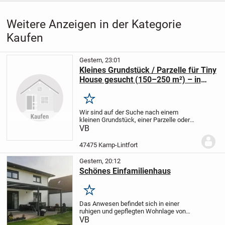
begeistern!
Im EG befinden sich...
Weitere Anzeigen in der Kategorie
Kaufen
Gestern, 23:01
Kleines Grundstück / Parzelle für Tiny
House gesucht (150–250 m²) – in
Umkreis von 10 km von 47475 Kamp-
Lintfort
Merken
Wir sind auf der Suche nach einem
kleinen Grundstück, einer Parzelle oder
einem Restgrundstück mit einer Größe
VB
von ca. 150–250 m² im Umkreis von 10
km um 47475 Kamp-Lintfort.
Gesucht wird
47475 Kamp-Lintfort
ein...
Gestern, 20:12
Schönes Einfamilienhaus
Merken
Das Anwesen befindet sich in einer
ruhigen und gepflegten Wohnlage von
Rheinau und besticht durch eine
VB