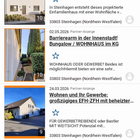
Merken
In Steinhagen entsteht dieses projektierte
Einfamilienhaus mit einer Wohnfläche von
181,77 m² und insgesamt sechs Zimmern
10
- ideal für Familien, die Wert auf Freiraum
33803 Steinhagen (Nordrhein-Westfalen)
legen. Fünf Schlafzimmer, ein...
02.05.2026
Partner-Anzeige
Barrierearm in der Innenstadt!
Bungalow / WOHNHAUS im KG
Merken
WOHNHAUS ODER GEWERBE? Beides ist
möglich!
Hiermit bieten wir eine sehr
gepflegte und repräsentative Immobilie im
10
Zentrum von Steinhagen an.
Die Immobilie
33803 Steinhagen (Nordrhein-Westfalen)
in Form eines Bungalows eignet sich gut
für...
24.03.2026
Partner-Anzeige
Wohnen und Ihr Gewerbe:
großzügiges EFH-ZFH mit beheizter
Gewerbehalle
Merken
FÜR GEWERBETREIBENDE oder Bastler
MIT WEITSICHT:
Potenzial mit
Perspektive für Handwerker und
9
Kleinunternehmer - dieses EFH / ZFH mit
33803 Steinhagen (Nordrhein-Westfalen)
angebauter Gewerbehalle wird Sie