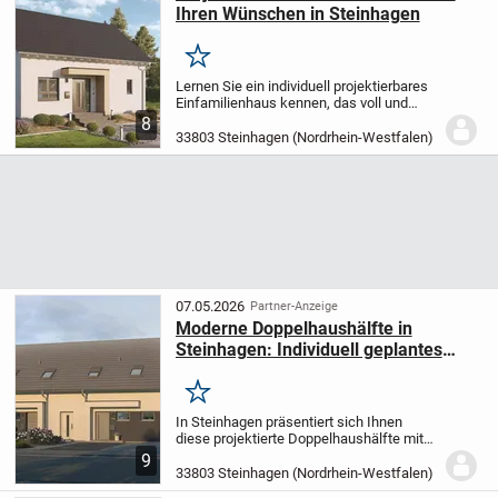
Ihren Wünschen in Steinhagen
Merken
Lernen Sie ein individuell projektierbares
Einfamilienhaus kennen, das voll und
ganz auf Ihre Vorstellungen
8
zugeschnitten wird. Mit ca. 142,23 m²
33803 Steinhagen (Nordrhein-Westfalen)
Wohnfläche und insgesamt vier Zimmern
bietet dieses...
07.05.2026
Partner-Anzeige
Moderne Doppelhaushälfte in
Steinhagen: Individuell geplantes
Eigenheim
Merken
In Steinhagen präsentiert sich Ihnen
diese projektierte Doppelhaushälfte mit
131,18 m² Wohnfläche, verteilt auf zwei
9
Etagen und insgesamt vier Zimmern. Mit
33803 Steinhagen (Nordrhein-Westfalen)
drei Schlafzimmern, einem modern