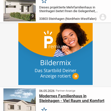
Merken
Dieses projektierte Mehrfamilienhaus in
Steinhagen bietet Ihnen die Gelegenheit,
Ihr zukünftiges Eigenheim ganz nach
9
Ihren persönlichen Vorstellungen zu
33803 Steinhagen (Nordrhein-Westfalen)
gestalten. Die großzügig bemessene
Wohnfläche...
06.05.2026
Partner-Anzeige
Modernes Familienhaus in
Steinhagen - Viel Raum und Komfort