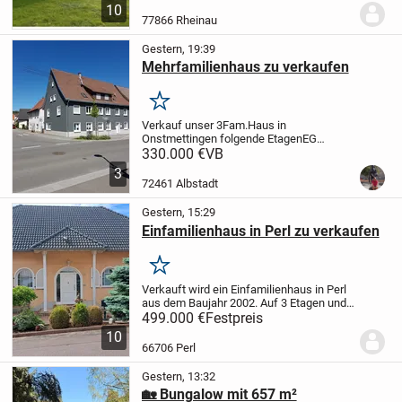
durchdachte Raumaufteilung,
10
lichtdurchflutete Zimmer und hochwertige
77866 Rheinau
Materialien.
Die Kombinatio...
Gestern, 19:39
Mehrfamilienhaus zu verkaufen
Merken
Verkauf unser 3Fam.Haus in
Onstmettingen folgende Etagen
EG
Wohnung ca70qm
330.000 €
VB
Küche,Bad,Wohnzimmer,Schlafzimmer
3
Gästezimmer.
1OG
72461 Albstadt
Küche,Bad,Schlafzimmer, Esszimmer,
Kinderzimmer, Wohnzimmer und große...
Gestern, 15:29
Einfamilienhaus in Perl zu verkaufen
Merken
Verkauft wird ein Einfamilienhaus in Perl
aus dem Baujahr 2002. Auf 3 Etagen und
178m2 sind 2 Bäder und ein GästeWC,
499.000 €
Festpreis
Küche und 7 Zimmer . Zusätzlich noch 1
10
begehbarer Kleiderschrank, 2
66706 Perl
Abstellkammern...
Gestern, 13:32
🏡 Bungalow mit 657 m²