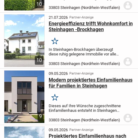
Wohnen, vielseitige
10
Nutzungsmöglichkeiten und ein
33803 Steinhagen (Nordrhein-Westfalen)
weitläufiges Grundstück in einer
ansprechenden Wohnlage.
Auf einem
21.07.2026
Partner-Anzeige
ca....
Energieeffizienz trifft Wohnkomfort in
Steinhagen -Brockhagen
Merken
In Steinhagen-Brockhagen überzeugt
diese ruhig gelegene Immobilie vor allem
durch ihre Zukunftssicherheit. Das
10
freistehende Zweifamilienhaus wurde in
33803 Steinhagen (Nordrhein-Westfalen)
den vergangenen Jahren umfassend
modernisiert und...
09.05.2026
Partner-Anzeige
Modern projektiertes Einfamilienhaus
für Familien in Steinhagen
Merken
Dieses auf Ihre Wünsche zugeschnittene
Einfamilienhaus entsteht in Steinhagen
und bietet Ihnen mit seinen 5 Zimmern
9
auf 193,71 m² Wohnfläche viel Raum für
33803 Steinhagen (Nordrhein-Westfalen)
Wohnträume. Das zweigeschossige Haus
steht...
09.05.2026
Partner-Anzeige
Projektiertes Einfamilienhaus nach