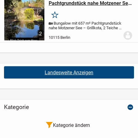
Pachtgrundstück nahe Motzener See
– Grillkota, 2 Teiche & komplette
Ausstattung
Merken
🏡 Bungalow mit 657 m² Pachtgrundstück
nahe Motzener See – Grillkota, 2 Teiche &
komplette Ausstattung
59.900 € VB | AB
2
SOFORT VERFÜGBAR
Ein besonderer
10115 Berlin
Rückzugsort im Grünen – ankommen,
abschalten und...
Landesweite Anzeigen
Kategorie
Kategorie ändern