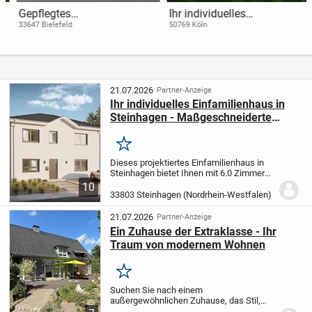
Gepflegtes
Ihr individuelles
Mehrfamilienhaus mit
Doppelhaus: Viel Platz und
33647 Bielefeld
50769 Köln
Gewerbeanteil
moderne Ausstattung in
Köln
21.07.2026
Partner-Anzeige
Ihr individuelles Einfamilienhaus in
Steinhagen - Maßgeschneiderte
Wohnträume nach Ihren Wünschen
Merken
Dieses projektiertes Einfamilienhaus in
Steinhagen bietet Ihnen mit 6.0 Zimmern
auf 181,77 m² Wohnfläche genügend
10
Raum für Ihre Familie. Mit 5
33803 Steinhagen (Nordrhein-Westfalen)
Schlafzimmern, einem modernen
Badezimmer und einem...
21.07.2026
Partner-Anzeige
Ein Zuhause der Extraklasse - Ihr
Traum von modernem Wohnen
Merken
Suchen Sie nach einem
außergewöhnlichen Zuhause, das Stil,
Raum und Vielseitigkeit vereint? Diese