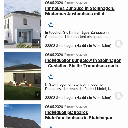
ausgestatte...
06.05.2026
Partner-Anzeige
Ihr neues Zuhause in Steinhagen:
Modernes Ausbauhaus mit 4
Zimmern
Merken
Entdecken Sie Ihr künftiges Zuhause in
Steinhagen: Hier entsteht ein geplantes
Ausbauhaus mit vier Zimmern und 119,90
10
m² Wohnfläche, das ganz nach Ihren
33803 Steinhagen (Nordrhein-Westfalen)
Wünschen und Vorstellungen realisiert
wird. Das...
06.05.2026
Partner-Anzeige
Individueller Bungalow in Steinhagen
- Gestalten Sie Ihr Traumhaus nach
Ihren Wünschen
Merken
In Steinhagen entsteht ein moderner
Bungalow, der Ihnen die Freiheit bietet, Ihr
neues Zuhause nach Ihren eigenen Ideen
7
zu planen. Die 4 Zimmer verteilen sich auf
33803 Steinhagen (Nordrhein-Westfalen)
einer Ebene und bieten mit ca. 107,17...
06.05.2026
Partner-Anzeige
Individuell planbares
Mehrfamilienhaus in Steinhagen - Ihr
neues Zuhause nach Maß