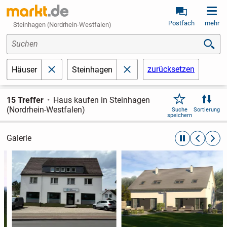
Postfach
mehr
Steinhagen (Nordrhein-Westfalen)
Suchen
zurücksetzen
Häuser
Steinhagen
schließen
schließen
15 Treffer
Haus kaufen in Steinhagen
(Nordrhein-Westfalen)
Suche
Sortierung
speichern
Galerie
automatische R
zurückblät
weite