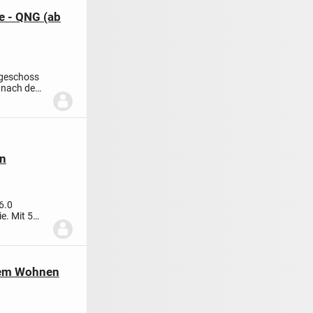
e - QNG (ab
geschoss
 nach dem
en
6.0
e. Mit 5
rnem Wohnen