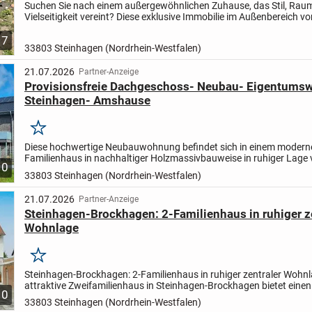
Suchen Sie nach einem außergewöhnlichen Zuhause, das Stil, Rau
Vielseitigkeit vereint? Diese exklusive Immobilie im Außenbereich vo
Steinhagen wird Sie begeistern.
Mit ihrer offenen, lichtdurch...
7
33803 Steinhagen (Nordrhein-Westfalen)
21.07.2026
Partner-Anzeige
Provisionsfreie Dachgeschoss- Neubau- Eigentums
Steinhagen- Amshause
Merken
Diese hochwertige Neubauwohnung befindet sich in einem modern
Familienhaus in nachhaltiger Holzmassivbauweise in ruhiger Lage
10
Steinhagen-Amshausen. Das Gebäude wurde im Jahr 2026 fertigges
33803 Steinhagen (Nordrhein-Westfalen)
21.07.2026
Partner-Anzeige
Steinhagen-Brockhagen: 2-Familienhaus in ruhiger z
Wohnlage
Merken
Steinhagen-Brockhagen: 2-Familienhaus in ruhiger zentraler Wohnl
attraktive Zweifamilienhaus in Steinhagen-Brockhagen bietet einen
10
großzügigen Garten, eine Einzelgarage und viel Platz für...
33803 Steinhagen (Nordrhein-Westfalen)