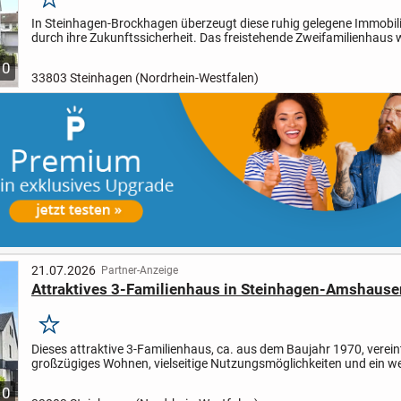
Merken
In Steinhagen-Brockhagen überzeugt diese ruhig gelegene Immobili
durch ihre Zukunftssicherheit. Das freistehende Zweifamilienhaus 
den vergangenen Jahren umfassend modernisiert und...
10
33803 Steinhagen (Nordrhein-Westfalen)
21.07.2026
Partner-Anzeige
Attraktives 3-Familienhaus in Steinhagen-Amshause
Merken
Dieses attraktive 3-Familienhaus, ca. aus dem Baujahr 1970, verein
großzügiges Wohnen, vielseitige Nutzungsmöglichkeiten und ein we
Grundstück in einer ansprechenden Wohnlage.
Auf einem ca....
10