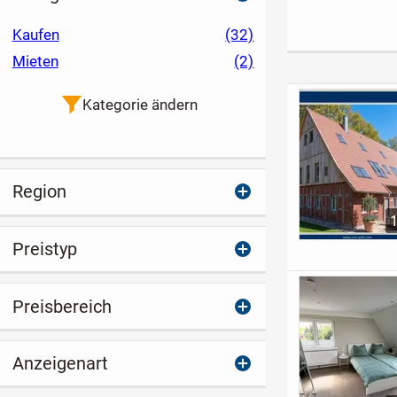
Ibbenbüren
kostenlose
Hochwertiger
Erstplanung von
Neubau in
Kaufen
(32)
Frank Hanke &
exklusiver
Mieten
(2)
Grundstücksservice
Wohnlage
Kategorie ändern
Region
Preistyp
Preisbereich
Anzeigenart