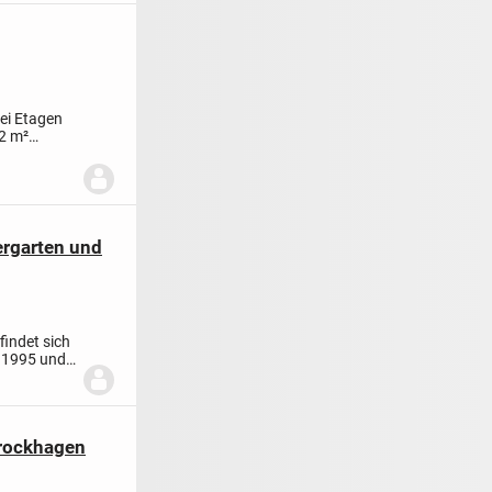
ei Etagen
72 m²
rgarten und
indet sich
r 1995 und
Brockhagen