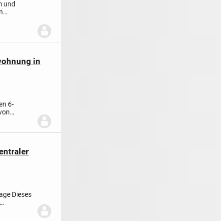
m und
n
wohnung in
en 6-
 von
tell...
entraler
age Dieses