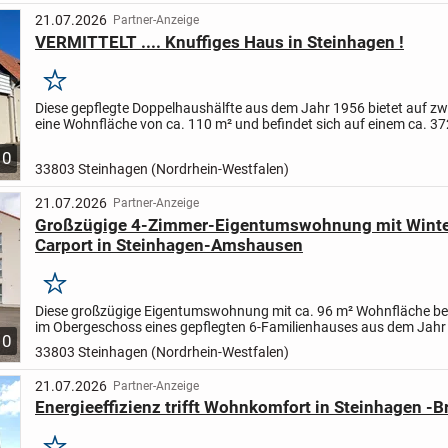
21.07.2026
Partner-Anzeige
VERMITTELT .... Knuffiges Haus in Steinhagen !
Merken
Diese gepflegte Doppelhaushälfte aus dem Jahr 1956 bietet auf zw
eine Wohnfläche von ca. 110 m² und befindet sich auf einem ca. 3
großen Grundstück. Das Haus verfügt über vier Zimmer...
10
33803 Steinhagen (Nordrhein-Westfalen)
21.07.2026
Partner-Anzeige
Großzügige 4-Zimmer-Eigentumswohnung mit Winte
Carport in Steinhagen-Amshausen
Merken
Diese großzügige Eigentumswohnung mit ca. 96 m² Wohnfläche bef
im Obergeschoss eines gepflegten 6-Familienhauses aus dem Jah
10
überzeugt durch einen durchdachten Grundriss, helle...
33803 Steinhagen (Nordrhein-Westfalen)
21.07.2026
Partner-Anzeige
Energieeffizienz trifft Wohnkomfort in Steinhagen -