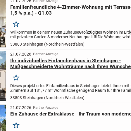
21.07.2026
Partner-Anzeige
Familienfreundliche 4-Zimmer-Wohnung mit Terrass
1,5 % p.a.) - Q1.03
Merken
Willkommen in deinem neuen Zuhause
Großzügiges Wohnen im Erd
mit privatem Garten & moderner Neubauqualität
Die Wohnung wird
10
QNG-Standard errichtet und erfüllt damit höchste...
33803 Steinhagen (Nordrhein-Westfalen)
21.07.2026
Partner-Anzeige
Ihr individuelles Einfamilienhaus in Steinhagen -
Maßgeschneiderte Wohnträume nach Ihren Wünsch
Merken
Dieses projektiertes Einfamilienhaus in Steinhagen bietet Ihnen mit 
Zimmern auf 181,77 m² Wohnfläche genügend Raum für Ihre Famili
10
Schlafzimmern, einem modernen Badezimmer und einem...
33803 Steinhagen (Nordrhein-Westfalen)
21.07.2026
Partner-Anzeige
Ein Zuhause der Extraklasse - Ihr Traum von mode
Merken