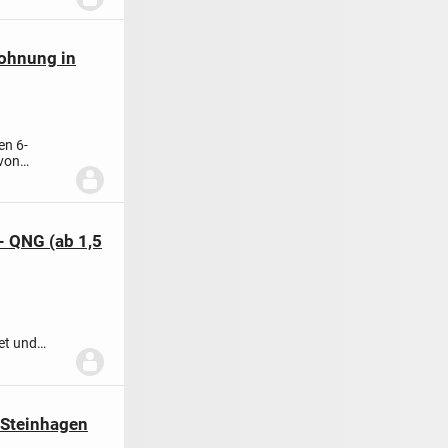
ohnung in
en 6-
 von
tell...
- QNG (ab 1,5
et und
ltigk...
n Steinhagen