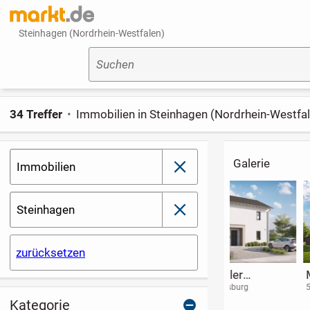
Steinhagen (Nordrhein-Westfalen)
Suchen
34 Treffer
Immobilien in Steinhagen (Nordrhein-Westfa
Galerie
Immobilien
schließen
Steinhagen
schließen
zurücksetzen
Voll vermietetes
Wohnen &
Weiße Siedlu
Mehrfamilienhaus in
Vermieten unter
Düsseldorf-
49477 Ibbenbüren
32825 Blomberg
40474 Düsseldorf
(Nordrhein-Westfalen)
attraktiver Lage von
einem Dach -
Golzheim -
Kategorie