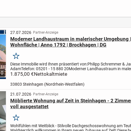
Neubau EFH inkl.
m Wohngefühl | 4
Kapita
Grundstück
Zimmer | 2 Bäder
Bonn-
27.07.2026
Partner-Anzeige
Moderner Landhaustraum in malerischer Umgebung |
Wohnfläche | Anno 1792 | Brockhagen | DG
Merken
Diese Immobilie wird Ihnen präsentiert von:
Philipp Schremmer & Jan
Adam
Telefon: 05201 - 15 880 20
Moderner Landhaustraum in maler
10
Umgebung | ca. 150 m² Wohnfläche | Anno 1792 |...
1.875,00 €
Nettokaltmiete
33803 Steinhagen (Nordrhein-Westfalen)
21.07.2026
Partner-Anzeige
Möblierte Wohnung auf Zeit in Steinhagen - 2 Zimmer
voll ausgestattet
Merken
Wohlfühlen mit Weitblick - Stilvolle Dachgeschosswohnung am Teu
Wald
Herzlich willkommen in Ihrem neuen Zuhause auf Zeit! Diese h