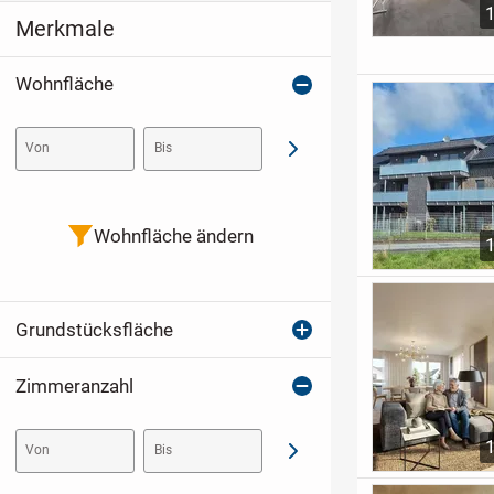
Merkmale
Wohnfläche
Von
Bis
Abschicken
Wohnfläche ändern
Grundstücksfläche
Zimmeranzahl
Von
Bis
Abschicken