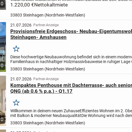
10
modern eingerichtete 2-Zimmer-Dachgeschosswohnung mit...
1.220,00 €
Nettokaltmiete
33803 Steinhagen (Nordrhein-Westfalen)
21.07.2026
Partner-Anzeige
Provisionsfreie Erdgeschoss- Neubau-Eigentumswo
Steinhagen- Amshausen
Merken
Diese hochwertige Neubauwohnung befindet sich in einem modern
Familienhaus in nachhaltiger Holzmassivbauweise in ruhiger Lage
10
Steinhagen-Amshausen. Das Gebäude wurde im Jahr 2026 fertigges
33803 Steinhagen (Nordrhein-Westfalen)
21.07.2026
Partner-Anzeige
Kompaktes Penthouse mit Dachterrasse- auch senior
QNG (ab 0,6 % p.a.) - Q1.17
Merken
Willkommen in deinem neuen Zuhause
Effizientes Wohnen im 2. Ob
mit Balkon & moderner Neubauqualität
Die Wohnung wird nach de
10
Standard errichtet und erfüllt damit höchste Anforderungen...
33803 Steinhagen (Nordrhein-Westfalen)