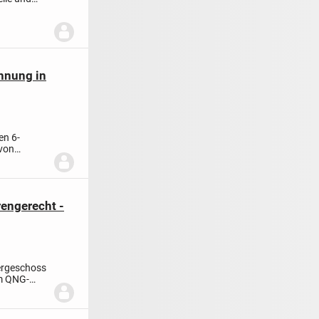
hnung in
en 6-
 von
tell...
engerecht -
ergeschoss
m QNG-