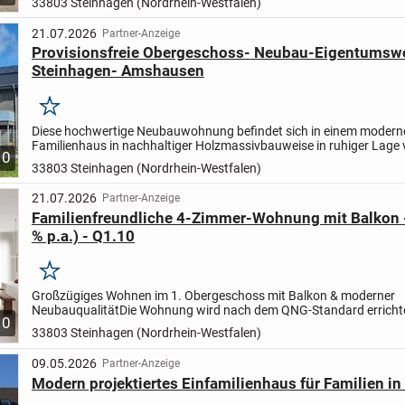
33803 Steinhagen (Nordrhein-Westfalen)
21.07.2026
Partner-Anzeige
Provisionsfreie Obergeschoss- Neubau-Eigentumsw
Steinhagen- Amshausen
Merken
Diese hochwertige Neubauwohnung befindet sich in einem modern
Familienhaus in nachhaltiger Holzmassivbauweise in ruhiger Lage
10
Steinhagen-Amshausen. Das Gebäude wurde im Jahr 2026 fertigges
33803 Steinhagen (Nordrhein-Westfalen)
21.07.2026
Partner-Anzeige
Familienfreundliche 4-Zimmer-Wohnung mit Balkon 
% p.a.) - Q1.10
Merken
Großzügiges Wohnen im 1. Obergeschoss mit Balkon & moderner
Neubauqualität
Die Wohnung wird nach dem QNG-Standard erricht
10
erfüllt damit höchste Anforderungen an Energieeffizienz und Nachha
33803 Steinhagen (Nordrhein-Westfalen)
09.05.2026
Partner-Anzeige
Modern projektiertes Einfamilienhaus für Familien i