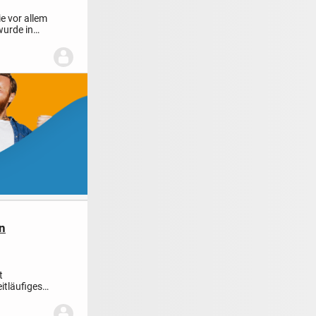
e vor allem
wurde in
n
t
itläufiges