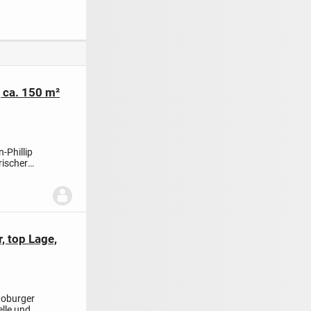
lanlage in
ETW mit vielen
Beuel
lukrativen Extras
und Garage! (LK
4982)
 ca. 150 m²
-Phillip
ischer
, top Lage,
toburger
elle und