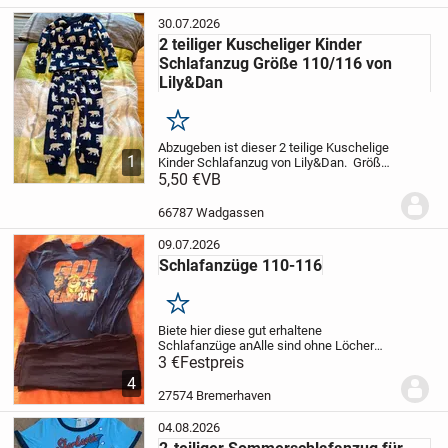
Streifen-Look
Stretchiges...
30.07.2026
2 teiliger Kuscheliger Kinder
Schlafanzug Größe 110/116 von
Lily&Dan
Merken
Abzugeben ist dieser 2 teilige Kuschelige
1
Kinder Schlafanzug von Lily&Dan.
Größe:
110/116
5,50 €
VB
Keine Beschädigungen
Tierfreier
Nichtraucher Haushalt.
Versand
möglich
Da Privatverkauf, keine...
66787 Wadgassen
09.07.2026
Schlafanzüge 110-116
Merken
Biete hier diese gut erhaltene
Schlafanzüge an
Alle sind ohne Löcher
und ohne Flecken
3 €
Festpreis
Preis wäre pro
Schlafanzug aber gerne wenn Intersse an
4
alle besteht einen Preisvorschlag
Bei
27574 Bremerhaven
Intersse Kontaktieren...
04.08.2026