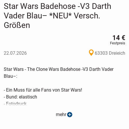
Star Wars Badehose -V3 Darth
Vader Blau– *NEU* Versch.
Größen
14 €
Festpreis
22.07.2026
63303 Dreieich
Star Wars - The Clone Wars Badehose -V3 Darth Vader
Blau–:
- Ein Muss für alle Fans von Star Wars!
- Bund: elastisch
- Fotodruck
- Microfaser
mehr
- pflegeleicht und schnell trocknend durch 100 % Polyester
- Pflegehinweis: Maschinenwasche 30°