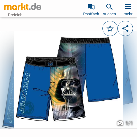
Postfach
suchen
mehr
Dreieich
Merken
Teile
vorheriges Bild
näch
1
/
1