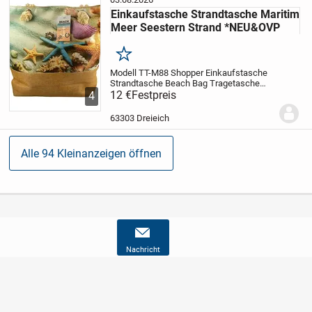
Einkaufstasche Strandtasche Maritim
Meer Seestern Strand *NEU&OVP
Merken
Modell TT-M88 Shopper
Einkaufstasche
Strandtasche Beach Bag Tragetasche
Maritim Meer Seestern Strand
12 €
Festpreis
Artikelart:
4
Shopper Einkaufstasche, Strandtasche
Beach Bag, Tragetasche
Farbe: blau
63303 Dreieich
weiss...
Alle 94 Kleinanzeigen öffnen
Nachricht