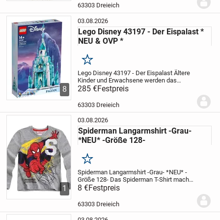
Baumwolle,
- Pflegehinweis:
63303 Dreieich
Maschinenwäsche 40°
...
03.08.2026
Lego Disney 43197 - Der Eispalast *
NEU & OVP *
Merken
Lego Disney 43197 - Der Eispalast
Ältere
Kinder und Erwachsene werden das
LEGO® ǀ Disney Modell „Der Eispalast“
285 €
Festpreis
8
(43197) gerne bauen. Das Spielset
beinhaltet ein anspruchsvolles Modell mit
63303 Dreieich
vielen...
03.08.2026
Spiderman Langarmshirt -Grau-
*NEU* -Größe 128-
Merken
Spiderman Langarmshirt -Grau- *NEU* -
Größe 128-
Das Spiderman T-Shirt macht
kleine Jungen stark!
8 €
Festpreis
Druck mit Metallic-
1
Effekt
Großflächiger Druck
Kragenform:
Rundhals
mit Rippenbündchen am...
63303 Dreieich
03.08.2026