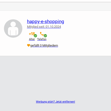
Neuware in den Größen:
116, 128
happy-e-shopping
Mitglied seit: 01.10.2024
verifiziert
verifiziert
Versandhinweis:
Alter
Telefon
Bei Versand kommen die Versandkosten in Höhe von 3,50
gefällt 0 Mitgliedern
Euro hinzu.
Werbung stört? Jetzt entfernen!