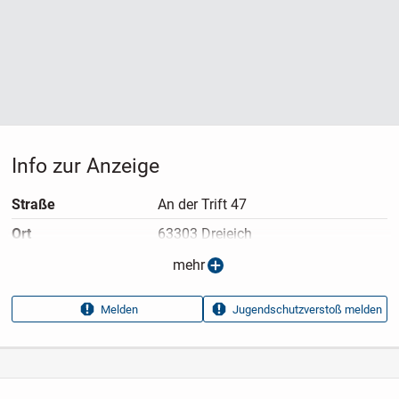
Info zur Anzeige
Straße
An der Trift 47
Ort
63303 Dreieich
Telefon
mehr
Nummer anzeigen
Melden
Jugendschutzverstoß melden
Anzeigen­typ
Privatangebot
Anzeigen­datum
22.07.2026
Anzeigen­kennung
28b17c46