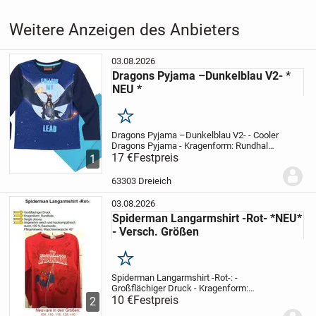
Weitere Anzeigen des Anbieters
03.08.2026
Dragons Pyjama –Dunkelblau V2- *
NEU *
Merken
Dragons Pyjama –Dunkelblau V2-
- Cooler
Dragons Pyjama
- Kragenform: Rundhals
-
mit Rippenbündchen am Halsausschnitt
17 €
Festpreis
-
1
Hose mit Schlupfbund für bequeme
Passform
- Oberteil: 100% Baumwolle;...
63303 Dreieich
03.08.2026
Spiderman Langarmshirt -Rot- *NEU*
- Versch. Größen
Merken
Spiderman Langarmshirt -Rot-:
-
Großflächiger Druck
- Kragenform:
Rundhals
10 €
Festpreis
- Single Jersey
- Angenehm
2
weich und hautsympathisch durch 100 %