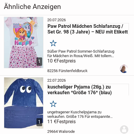
Aufrufe dieser
81
Ähnliche Anzeigen
Anzeige
Kategorie
Haus & Garten
›
Kleidung
›
20.07.2026
Kinderkleidung
›
Kinder-
Paw Patrol Mädchen Schlafanzug /
Nachtwäsche
›
Kinder-Schlafanzüge
Set Gr. 98 (3 Jahre) – NEU mit Etikett
Merken
Süßer Paw Patrol Sommer-Schlafanzug
für Mädchen in Rosa/Weiß. Mit tollem
"Think Happy. Be Happy"-Motiv von Skye
10 €
Festpreis
1
und Everest. Das Set besteht aus einem
T-Shirt und einer kurzen Hose mit Pfoten-
82256 Fürstenfeldbruck
Muster....
22.07.2026
kuscheliger Pyjama (2tlg.) zu
verkaufen *Größe 176* (blau)
Merken
ungetragener Kuschelpyjama zu
verkaufen.
Größe 176
Für entspannte
Nächte oder den gemütlichen Sonntag:
11 €
Festpreis
1
der kuschelig weiche Pyjama mit
niedlichem Glubschilook
Hose im
29664 Walsrode