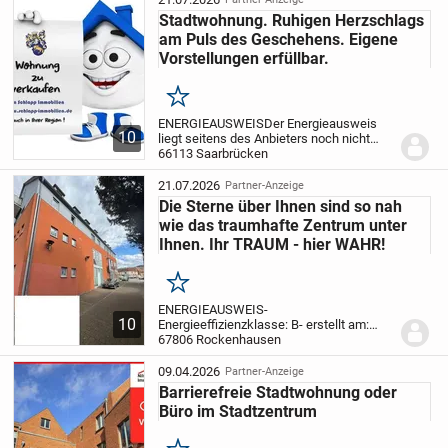
Stadtwohnung. Ruhigen Herzschlags
am Puls des Geschehens. Eigene
Vorstellungen erfüllbar.
Merken
ENERGIEAUSWEIS
Der Energieausweis
10
liegt seitens des Anbieters noch nicht
vor.
66113 Saarbrücken
---------------
Diese Drei-Zimmer-
Dachgeschosswohnung wurde im Jahr
2025 gebaut und im selben Jahr mit
21.07.2026
Partner-Anzeige
moderner...
Die Sterne über Ihnen sind so nah
wie das traumhafte Zentrum unter
Ihnen. Ihr TRAUM - hier WAHR!
Merken
ENERGIEAUSWEIS
-
10
Energieeffizienzklasse: B
- erstellt am:
23.11.2023
67806 Rockenhausen
- gültig bis: 23.11.2033
- Art des
Energieausweises: nach Verbrauch
-
Verbrauchskennwert insgesamt: ca. 73
09.04.2026
Partner-Anzeige
kWh/(m²a)
- Verbrauch...
Barrierefreie Stadtwohnung oder
Büro im Stadtzentrum