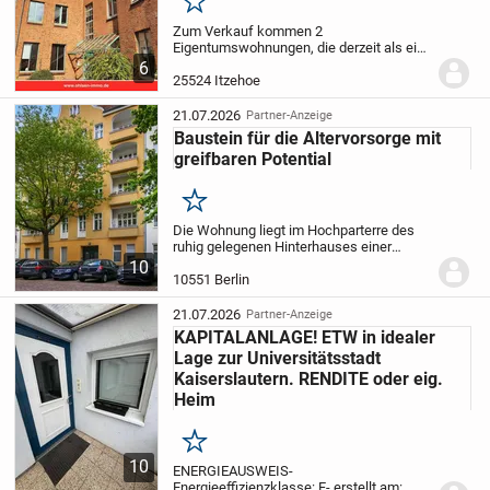
Merken
Zum Verkauf kommen 2
Eigentumswohnungen, die derzeit als eine
Einheit zusammengelegt sind. Die
6
Eigentumswohnungen befindet sich auf
25524 Itzehoe
einem innerstädtischen Grundstück und
in einem voll unterkellerten,...
21.07.2026
Partner-Anzeige
Baustein für die Altervorsorge mit
greifbaren Potential
Merken
Die Wohnung liegt im Hochparterre des
ruhig gelegenen Hinterhauses einer
gepflegten Wohnanlage aus dem Jahr
10
1908 mit insgesamt 24 Einheiten und ist
10551 Berlin
zum Innenhof ausgerichtet.
Die Wohnung
verfügt über...
21.07.2026
Partner-Anzeige
KAPITALANLAGE! ETW in idealer
Lage zur Universitätsstadt
Kaiserslautern. RENDITE oder eig.
Heim
Merken
10
ENERGIEAUSWEIS
-
Energieeffizienzklasse: F
- erstellt am: