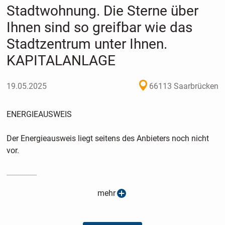
Stadtwohnung. Die Sterne über
Ihnen sind so greifbar wie das
Stadtzentrum unter Ihnen.
KAPITALANLAGE
19.05.2025
66113 Saarbrücken
ENERGIEAUSWEIS
Der Energieausweis liegt seitens des Anbieters noch nicht
vor.
---------------
mehr
Diese Drei-Zimmer-Dachgeschosswohnung wurde im Jahr
2025 gebaut und im selben Jahr mit moderner
Anlagentechnik ausgestattet. Sie bietet eine Wohnfläche