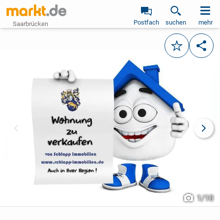
Postfach
suchen
mehr
Saarbrücken
Merken
Teile
vorheriges Bild
näch
1
/
10