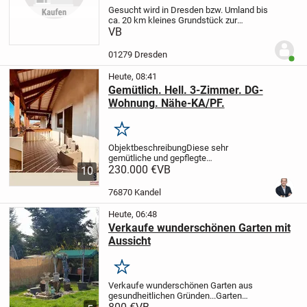
Gesucht wird in Dresden bzw. Umland bis
ca. 20 km kleines Grundstück zur
Pacht/Miete/Kauf für Stellung eines Tiny
VB
Hauses.
01279 Dresden
Benut
Heute, 08:41
Gemütlich. Hell. 3-Zimmer. DG-
Wohnung. Nähe-KA/PF.
Merken
Objektbeschreibung
Diese sehr
gemütliche und gepflegte
Dachgeschosswohnung befindet sich in
230.000 €
VB
10
einem Mehrfamilienhaus aus dem Jahr
1995 in ruhiger Wohnlage von
76870 Kandel
Straubenhardt.
Ein Highlight ist der...
Heute, 06:48
Verkaufe wunderschönen Garten mit
Aussicht
Merken
Verkaufe wunderschönen Garten aus
gesundheitlichen Gründen...
Garten
befindet sich unterhalb vom Steinbruch in