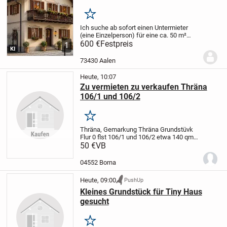
Merken
Ich suche ab sofort einen Untermieter
(eine Einzelperson) für eine ca. 50 m²
große, voll möblierte 2-Zimmer-
600 €
Festpreis
1
KI
Dachgeschosswohnung in bester Lage
der Aalen-City.
Top-Lage
* Nur ca. 150 m
73430 Aalen
zum Rathaus...
Heute, 10:07
Zu vermieten zu verkaufen Thräna
106/1 und 106/2
Merken
Thräna, Gemarkung Thräna Grundstüvk
Flur 0 flst 106/1 und 106/2 etwa 140 qm
.
50 €
Zu vermieten 300 euro pro zjahr zu
VB
verkaufen 50 euro pro qm
04552 Borna
Heute, 09:00
PushUp
Kleines Grundstück für Tiny Haus
gesucht
Merken