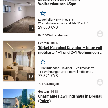
Wolfratshausen 45qm
Merken
Lagerkeller 45m² in 82515
Wolfratshausen Winibaldstr. 31
auf 3 x
15m bietet sich viel Stellwand für
29.000 €
VB
3
Regale
Stromanschluß mit eigenem
Zähler
Der Raum hat 2 Fenster, Zufahrt
82515 Wolfratshausen
über die Tiefgarage (190m)...
Gestern, 18:35
Türkei Kusadasi Davutlar – Neue voll
möblierte 1+1 und 2+1 Wohnungen zu
verkaufen
Merken
Türkei Kusadasi Davutlar – Voll möblierte
1+1 Wohnungen und eine voll möblierte
2+1 Wohnung
77.371 €
VB
Unsere Wohnungen sind
10
KI
neu und unbenutzt.
Sie befinden sich in
der Nähe von Supermärkten, dem
70173 Stuttgart
Gesundheitszent...
Gestern, 14:18
Charmantes Zwillingshaus in Breslau
(Polen)