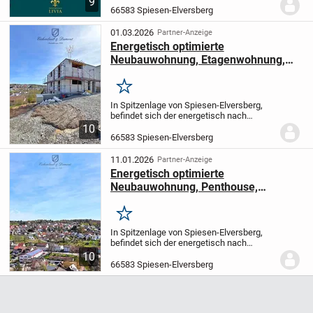
9
Wohnhaus. Die im Erdgeschoss
66583 Spiesen-Elversberg
befindliche Einheit eignet sich
gleichermaßen zur...
01.03.2026
Partner-Anzeige
Energetisch optimierte
Neubauwohnung, Etagenwohnung,
Balkon + Terrasse, provisionsfrei
Merken
In Spitzenlage von Spiesen-Elversberg,
befindet sich der energetisch nach
neuestem Standard errichtete Neubau mit
10
nur 4 Wohneinheiten. Das Gebäude wird
66583 Spiesen-Elversberg
im Jahr 2026 schlüsselfertig
errichtet.
Diese...
11.01.2026
Partner-Anzeige
Energetisch optimierte
Neubauwohnung, Penthouse,
Panoramaausblick, provisionsfrei
Merken
In Spitzenlage von Spiesen-Elversberg,
befindet sich der energetisch nach
neuestem Standard errichtete Neubau mit
10
nur 4 Wohneinheiten. Das Gebäude wird
66583 Spiesen-Elversberg
im Jahr 2026 schlüsselfertig
errichtet.
Diese...