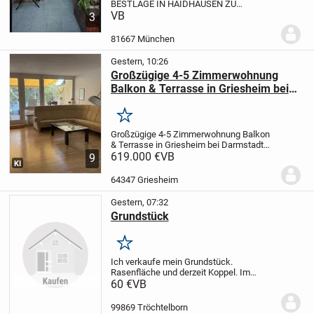
BESTLAGE IN HAIDHAUSEN ZU
VERKAUFEN
VB
LEISTUNGEN
Änderungen &
3
Maßanfertigung & Brautkleider & Eigenes
Design
KUNDSCHAFT
Stammkundschaft
81667 München
vorhanden.
LAGE:
Sehr zentral in...
Gestern, 10:26
Großzügige 4-5 Zimmerwohnung
Balkon & Terrasse in Griesheim bei
Darmstadt von privat zu verkaufen
Merken
Großzügige 4-5 Zimmerwohnung Balkon
& Terrasse in Griesheim bei Darmstadt
von privat zu
619.000 €
VB
9
KI
verkaufen
Objektbeschreibung
Bei dem
angebotenen Objekt handelt es sich um
64347 Griesheim
eine attraktive 4/5-Zimmerwohnung in...
Gestern, 07:32
Grundstück
Merken
Ich verkaufe mein Grundstück.
Rasenfläche und derzeit Koppel. Im
deklarierten Flächennutzungsplan der VG
60 €
VB
Nesseaue als Mischgebiet ausgewiesen,
so dass es zukünftig bebaut werden
99869 Tröchtelborn