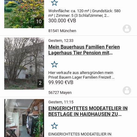
Merken
Wohnfläche: ca. 120 m² | Grundstück: 580
m² | Zimmer: 5 (3 Schlafzimmer, 2
Wohnzimmer) | Baujahr: 1970er
300.000 €
VB
Dieses
10
liebevoll gepflegte Zwillingshaus
(Doppelhaushälfte) aus den 1970er
81541 München
Jahren bietet auf...
Gestern, 12:33
Mein Bauerhaus Familien Ferien
Lagerhaus Tier Pension mit
Garten+Stellplatz Nürburgring Nähe
Merken
Hier verkaufe aus altersgründen mein
Privat Bauern Lager Familien Freizeit
Ferien Haus mit Garten+Campen
99.990 €
VB
2
Stellplatz ,auch Tier Pension
möglich,rundum Grundstück 205
56727 Mayen
qm+mehr möglich,Haus 100qm,9...
Gestern, 11:15
EINGERICHTETES MODEATELIER IN
BESTLAGE IN HAIDHAUSEN ZU
VERKAUFEN
Merken
EINGERICHTETES MODEATELIER IN