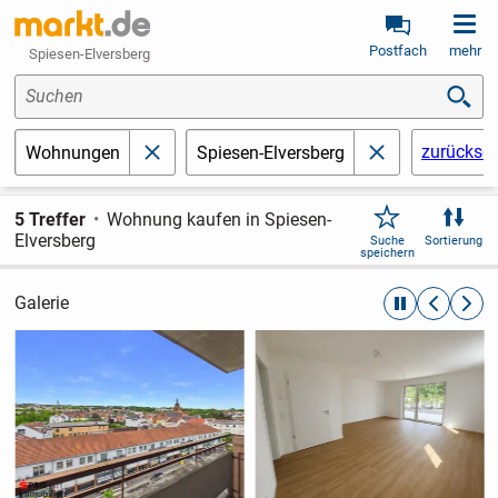
Postfach
mehr
Spiesen-Elversberg
Suchen
zurückse
Wohnungen
Spiesen-Elversberg
schließen
schließen
5 Treffer
Wohnung kaufen in Spiesen-
Elversberg
Suche
Sortierung
speichern
Galerie
automatische R
zurückblät
weite