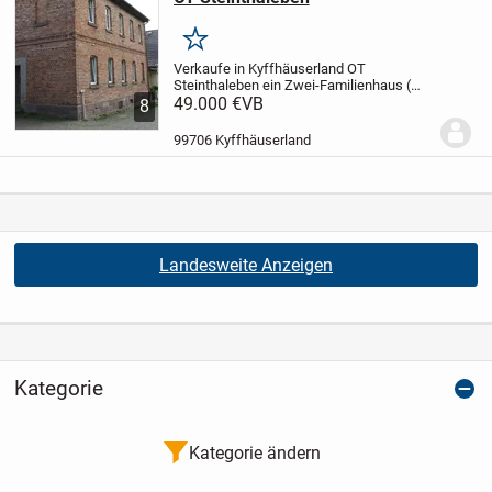
Merken
Verkaufe in Kyffhäuserland OT
Steinthaleben ein Zwei-Familienhaus (
ehemalige Schule ). Baujahr 1925, 8
49.000 €
VB
8
Zimmer, Küche, Bad und WC. Ca 165 m²
Wohnfläche. Grundstück 257 m². Es sind
99706 Kyffhäuserland
größere Renovierungs...
Landesweite Anzeigen
Kategorie
Kategorie ändern