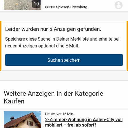
neuestem Standard errichtete Neubau mit
10
nur 4 Wohneinheiten. Das Gebäude wird
66583 Spiesen-Elversberg
im Jahr 2026 schlüsselfertig
errichtet.
Diese...
Leider wurden nur 5 Anzeigen gefunden.
Speichere diese Suche in Deiner Merkliste und erhalte bei
neuen Anzeigen optional eine E-Mail.
Suche speichern
Weitere Anzeigen in der Kategorie
Kaufen
Heute, vor 16 Min.
2-Zimmer-Wohnung in Aalen-City voll
möbliert – frei ab sofort❗️