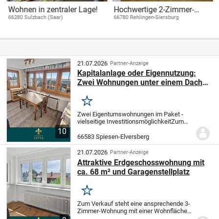
Wohnen in zentraler Lage!
Hochwertige 2-Zimmer-
Neubauwohnung in
66280 Sulzbach (Saar)
66780 Rehlingen-Siersburg
zentraler Lage
21.07.2026
Partner-Anzeige
Kapitalanlage oder Eigennutzung:
Zwei Wohnungen unter einem Dach
mit Wintergarten, Balkon und Garage
Merken
Zwei Eigentumswohnungen im Paket -
vielseitige Investitionsmöglichkeit
Zum
Verkauf stehen zwei Wohnungen in
10
einem ruhigen Wohnhaus, die im
66583 Spiesen-Elversberg
Gesamtpaket veräußert werden. Die
Einheiten befinden sich im...
21.07.2026
Partner-Anzeige
Attraktive Erdgeschosswohnung mit
ca. 68 m² und Garagenstellplatz
Merken
Zum Verkauf steht eine ansprechende 3-
Zimmer-Wohnung mit einer Wohnfläche
von ca. 68 m² in einem ruhig gelegenen