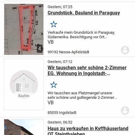
kann. Nach Rücksprache...
Gestern, 07:25
Grundstück, Bauland in Paraguay
Merken
Verkaufe mein Grundstück in Paraguay,
Südamerika. Besichtigung vor Ort
möglich, mein Onkel (wohnhaft in
VB
Paraguay) verwaltet alles und wickelt den
4
Verkauf ab. Titel vorhanden. Er hat eine
99192 Nesse-Apfelstädt
Vollmacht von...
Gestern, 07:12
Wir tauschen sehr schöne 2-Zimmer
EG. Wohnung in Ingolstadt-
Oberhaunstadt gegen älteres Haus.
Merken
Wir tauschen aus Platzmangel unsere
sehr schöne und gutliegende 2-Zimmer
Erdgeschoß Wohnung mit 61m
VB
Wohnraum und ca.120m Grund und einen
Tiefgaragenplatz gegen älteres Haus.Die
85055 Ingolstadt
Wohnung ist neu...
Gestern, 06:52
Haus zu verkaufen in Kyffhäuserland
OT Steinthaleben