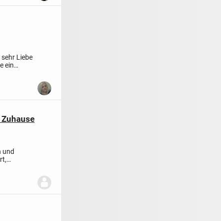
 sehr Liebe
e ein
s Zuhause
n und
rt,