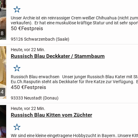
Merken
Unser Archie ist ein reinrassiger Crem weißer Chihuahua (nicht zum
verkaufen).
Er hat eine muskulöse kräftige Statur und ist sehr spor
ist ein typischer Vertreter seiner Rasse mit...
50 €
Festpreis
8
95126 Schwarzenbach (Saale)
Heute, vor 22 Min.
Russisch Blau Deckkater / Stammbaum
Merken
Russisch Blau
erwachsen
Unser junger Russisch Blau Kater mit
Eu.Ch.Rasputin steht als Deckkater für Ihre Katze zur Verfügung.
regelmäßig entwurmt und geimpft inkl. Tollwut...
450 €
Festpreis
4
93333 Neustadt (Donau)
Heute, vor 22 Min.
Russisch Blau Kitten vom Züchter
Merken
Wir sind eine kleine eingetragene Hobbyzucht in Bayern..
Unsere Kit