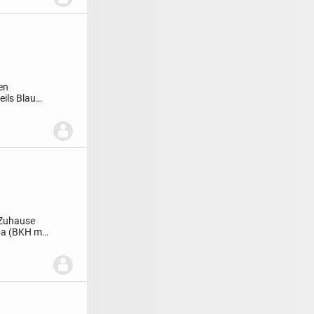
en
eils Blau
r Zuhause
a (BKH mit