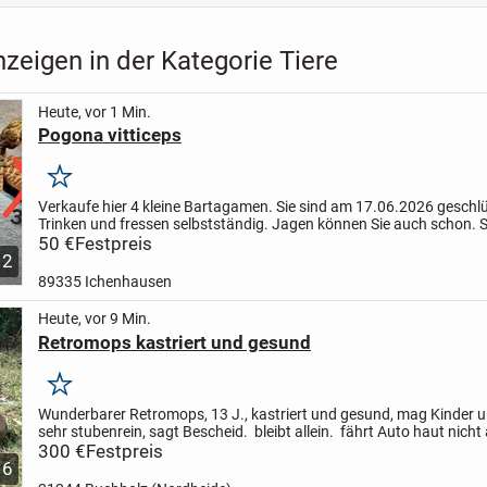
zeigen in der Kategorie Tiere
Heute, vor 1 Min.
Pogona vitticeps
Merken
Verkaufe hier 4 kleine Bartagamen. Sie sind am 17.06.2026 geschlü
Trinken und fressen selbstständig. Jagen können Sie auch schon. 
reichlich mit Vitaminen und Mineralstoffen...
50 €
Festpreis
2
89335 Ichenhausen
Heute, vor 9 Min.
Retromops kastriert und gesund
Merken
Wunderbarer Retromops, 13 J., kastriert und gesund, mag Kinder 
sehr stubenrein, sagt Bescheid.
bleibt allein.
fährt Auto
haut nicht
für
300 €
ältere Personen geeignet.
Festpreis
6