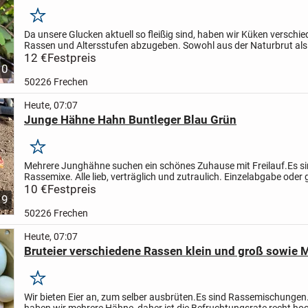
Merken
Da unsere Glucken aktuell so fleißig sind, haben wir Küken verschi
Rassen und Altersstufen abzugeben. Sowohl aus der Naturbrut als
dem Brüter oder Mischformen um angebrütete Eier nicht...
12 €
Festpreis
10
50226 Frechen
Heute, 07:07
Junge Hähne Hahn Buntleger Blau Grün
Merken
Mehrere Junghähne suchen ein schönes Zuhause mit Freilauf.
Es s
Rassemixe. Alle lieb, verträglich und zutraulich. Einzelabgabe ode
möglich.
10 €
Festpreis
Verschiedene Farben, krähen noch nicht. Auch...
9
50226 Frechen
Heute, 07:07
Bruteier verschiedene Rassen klein und groß sowie 
Merken
Wir bieten Eier an, zum selber ausbrüten.
Es sind Rassemischungen.
haben wir mehrere Hähne, daher ist die Befruchtungsrate recht ho