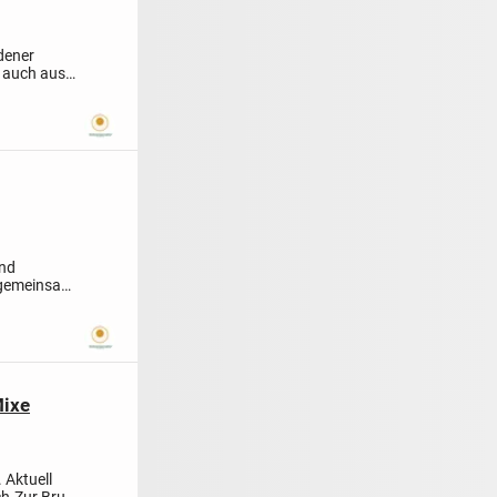
edener
 auch aus
ind
r gemeinsam
Mixe
 Aktuell
ch.
Zur Brut