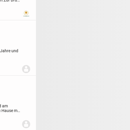
4 Jahre und
nd am
u Hause mit