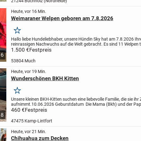
21244 Buchholz (Nordheide)
Heute, vor 16 Min.
Weimaraner Welpen geboren am 7.8.2026
Merken
Hallo liebe Hundeliebhaber, unsere Hündin Sky hat am 7.8.2026 Ihr
reinrassigen Nachwuchs auf die Welt gebracht. Es sind 11 Welpen t
nach dem Papa und Silber nach der Mama. Ob es kurz oder...
1.500 €
Festpreis
6
53804 Much
Heute, vor 19 Min.
Wunderschönen BKH Kitten
Merken
Unsere kleinen BKH-Kitten suchen eine liebevolle Familie, die sie ih
aufnimmt.
10.06.2026 Geburstdatum
Die Mama (Bkh) und der Pap
Stammbaum)sind reinrassige Britisch Kurzhaar...
460 €
Festpreis
8
47475 Kamp-Lintfort
Heute, vor 21 Min.
Chihuahua zum Decken