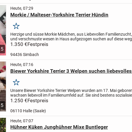
Heute, 07:29
Morkie / Malteser-Yorkshire Terrier Hündin
Merken
Herzige und süsse Morkie Mädchen, aus Liebevollen Familienzucht,
und verschmuste wesen in Haus aufgezogen suchen auf diese weg
Kuscheliges Plätzchen auf Ihre sofa.
1.350 €
Festpreis
5
94436 Simbach
Heute, 07:16
Biewer Yorkshire Terrier 3 Welpen suchen liebevolle
Merken
Unsere Biewer Yorkshire Terrier Welpen wurden am 17. Mai gebore
wachsen liebevoll im Familienumfeld auf. Sie sind bestens sozialisie
verspielt, neugierig und an Alltagsgeräusche gewöhnt.
1.250 €
Festpreis
Es...
5
06110 Halle (Saale)
Heute, 07:07
Hühner Küken Junghühner Mixe Buntleger