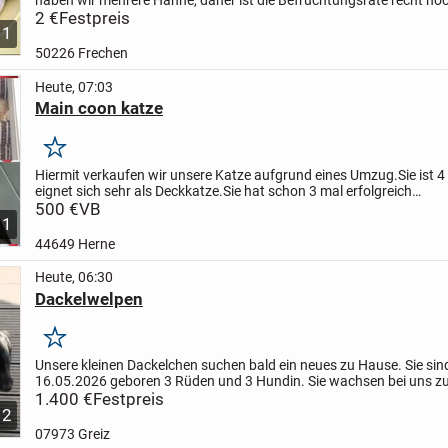
werden möglichst saubere und frische Eier...
2 €
Festpreis
1
50226 Frechen
Heute, 07:03
Main coon katze
Merken
Hiermit verkaufen wir unsere Katze aufgrund eines Umzug.
Sie ist 
eignet sich sehr als Deckkatze.
Sie hat schon 3 mal erfolgreich
geworfen.
500 €
VB
Regelmäßige Tierarztbesuchen haben stattgefunden...
1
44649 Herne
Heute, 06:30
Dackelwelpen
Merken
Unsere kleinen Dackelchen suchen bald ein neues zu Hause. Sie si
16.05.2026 geboren 3 Rüden und 3 Hundin. Sie wachsen bei uns z
Familien Anhang auf. An Kinder und Besuch sind sie...
1.400 €
Festpreis
12
07973 Greiz