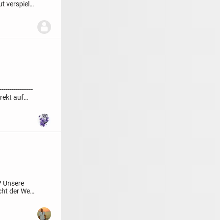
t verspielt
-----------------
irekt auf
?
Unsere
ht der Welt