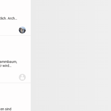
tlich.
Archie
 Stammbaum,
Er wird
ten sind