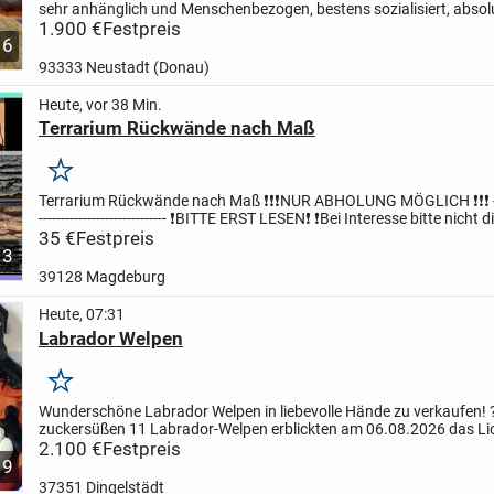
sehr anhänglich und Menschenbezogen, bestens sozialisiert, absolu
und verschmust.
1.900 €
Festpreis
Die Kleinen werden geimpft,...
6
93333 Neustadt (Donau)
Heute, vor 38 Min.
Terrarium Rückwände nach Maß
Merken
Terrarium Rückwände nach Maß
❗️❗️❗️NUR ABHOLUNG MÖGLICH ❗️❗️❗️
-----------------------------
❗️BITTE ERST LESEN❗️
❗️Bei Interesse bitte nicht d
kaufen drücken, bitte...
35 €
Festpreis
3
39128 Magdeburg
Heute, 07:31
Labrador Welpen
Merken
Wunderschöne Labrador Welpen in liebevolle Hände zu verkaufen! 
zuckersüßen 11 Labrador-Welpen erblickten am 06.08.2026 das Lic
und suchen ab Oktober ein neues, verantwortungsvolle...
2.100 €
Festpreis
9
37351 Dingelstädt