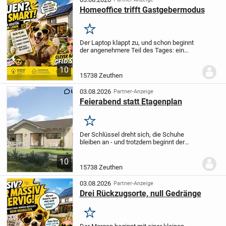
Homeoffice trifft Gastgebermodus
Merken
Der Laptop klappt zu, und schon beginnt
der angenehmere Teil des Tages: ein
Essen mit Freunden, ein Gespräch am
Tisch oder einfach ein ruhiger Abend
10
ohne Wege über mehrere Etagen. Der
15738 Zeuthen
geplante...
03.08.2026
Partner-Anzeige
Feierabend statt Etagenplan
Merken
Der Schlüssel dreht sich, die Schuhe
bleiben an - und trotzdem beginnt der
Feierabend schon mit dem ersten Schritt
ins Haus. Dieser geplante Bungalow
10
verbindet 100,72 m² Wohnfläche mit
15738 Zeuthen
einem Alltag,...
03.08.2026
Partner-Anzeige
Drei Rückzugsorte, null Gedränge
Merken