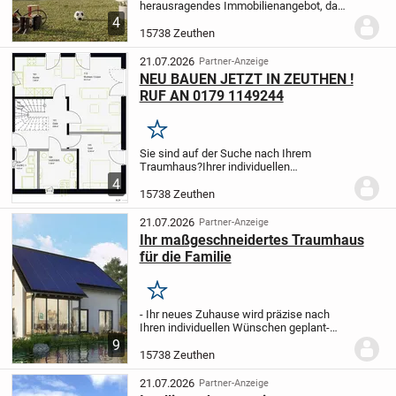
herausragendes Immobilienangebot, das
drei separate Wohneinheiten unter einem
4
Dach vereint. In der gefragten Lage
15738 Zeuthen
überzeugt die großzügige
Erdgeschosswohnung...
21.07.2026
Partner-Anzeige
NEU BAUEN JETZT IN ZEUTHEN !
RUF AN 0179 1149244
Merken
Sie sind auf der Suche nach Ihrem
Traumhaus?
Ihrer individuellen
Hausberatung mit Kostenkalkulation?
4
Dann kontaktieren Sie mich.
15738 Zeuthen
21.07.2026
Partner-Anzeige
Ihr maßgeschneidertes Traumhaus
für die Familie
Merken
- Ihr neues Zuhause wird präzise nach
Ihren individuellen Wünschen geplant
-
Geräumige 181,79 m² bieten Ihnen fünf
9
lichtdurchflutete, freundliche
15738 Zeuthen
Wohnbereiche - perfekt für Familienleben
und Gäste
-...
21.07.2026
Partner-Anzeige