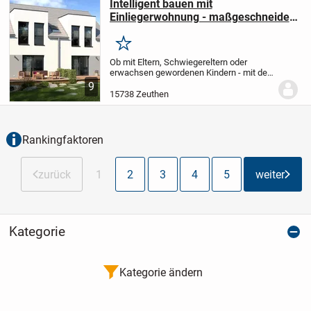
Intelligent bauen mit
Einliegerwohnung - maßgeschneidert
& maximal energieeffizient
Merken
Ob mit Eltern, Schwiegereltern oder
erwachsen gewordenen Kindern - mit der
Einliegerwohnung im Erdgeschoss
9
passen alle unter ein Dach. Als
15738 Zeuthen
besonderes Wohndetail besitzt diese
einen Gartenzugang und...
Rankingfaktoren
zurück
1
2
3
4
5
weiter
Kategorie
Kategorie ändern