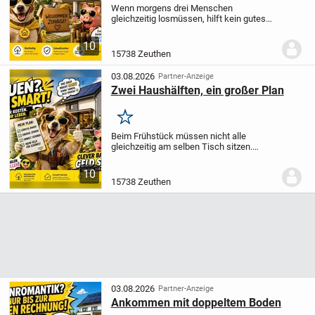
Wenn morgens drei Menschen
gleichzeitig losmüssen, hilft kein gutes
Zureden - ein durchdachter Grundriss
schon eher. Dieses geplante
10
Einfamilienhaus in Zeuthen verbindet
15738 Zeuthen
135,21 m² Wohnfläche mit einer...
03.08.2026
Partner-Anzeige
Zwei Haushälften, ein großer Plan
Merken
Beim Frühstück müssen nicht alle
gleichzeitig am selben Tisch sitzen.
Genau darin liegt eine der Stärken dieses
geplanten Zweifamilienhauses: Auf zwei
10
Etagen und 242 m² Wohnfläche verbindet
15738 Zeuthen
es...
03.08.2026
Partner-Anzeige
Ankommen mit doppeltem Boden