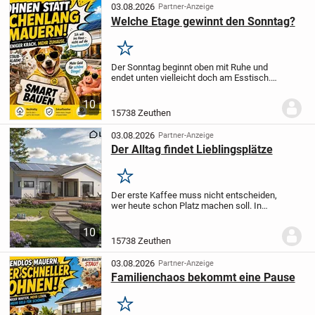
03.08.2026
Partner-Anzeige
Welche Etage gewinnt den Sonntag?
Merken
Der Sonntag beginnt oben mit Ruhe und
endet unten vielleicht doch am Esstisch.
Genau für solche kleinen Wechsel ist
dieses geplante Einfamilienhaus gedacht:
10
Es verbindet zwei Etagen, fünf Zimmer
15738 Zeuthen
und...
03.08.2026
Partner-Anzeige
Der Alltag findet Lieblingsplätze
Merken
Der erste Kaffee muss nicht entscheiden,
wer heute schon Platz machen soll. In
diesem eingeschossigen Bungalow darf
sich der Alltag auf einer Ebene entfalten -
10
ohne Etagenwechsel, dafür mit 106,85
15738 Zeuthen
m²...
03.08.2026
Partner-Anzeige
Familienchaos bekommt eine Pause
Merken