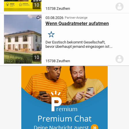
trotzdem schon der nächste gemeinsame
10
Plan. Ein Zuhause darf solche Momente
15738 Zeuthen
nicht...
03.08.2026
Partner-Anzeige
Wenn Quadratmeter aufatmen
Merken
Der Esstisch bekommt Gesellschaft,
bevor überhaupt jemand eingezogen ist:
229 Quadratmeter Wohnfläche verteilen
sich in diesem geplanten
10
Zweifamilienhaus auf sieben Räume und
15738 Zeuthen
zwei Etagen. So entsteht...