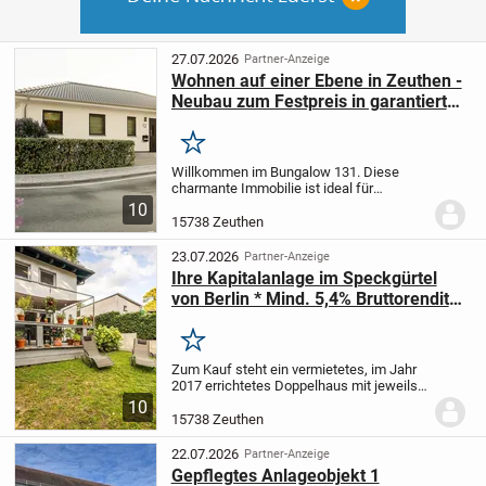
27.07.2026
Partner-Anzeige
Wohnen auf einer Ebene in Zeuthen -
Neubau zum Festpreis in garantierter
Bauzeit
Merken
Willkommen im Bungalow 131. Diese
charmante Immobilie ist ideal für
Familien, die das Leben auf einer Ebene
10
genießen möchten. Auf einer großzügigen
15738 Zeuthen
Fläche finden sich insgesamt 5 helle
Zimmer, die...
23.07.2026
Partner-Anzeige
Ihre Kapitalanlage im Speckgürtel
von Berlin * Mind. 5,4% Bruttorendite
+ OHNE Außenprovision ! Vermietetes
Doppelhaus verkaufen *
Merken
Zum Kauf steht ein vermietetes, im Jahr
2017 errichtetes Doppelhaus mit jeweils 5
Zimmern, Wannen- und Gästebad,
10
Gartenteil und Terrasse und 2 Stellplätzen
15738 Zeuthen
sowie je einem geräumigem Abstellraum
im...
22.07.2026
Partner-Anzeige
Gepflegtes Anlageobjekt 1