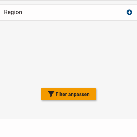
Region
Filter anpassen
Nutzungsbedingungen
Datenschutz
Barrierefreiheit
Impressum
Kontakt
Hilfe
Sicherheit
Jugendschutz