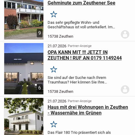
Gehminute zum Zeuthener See
Merken
Das sehr gepflegte Wohn- und
Geschäftshaus ist voll unterkellert. Im
Erdgeschoss befinden sich 1 Wohneinheit
9
mit einer Größe von ca. 108 m² sowie 1
15738 Zeuthen
Gewerbeeinheit mit einer Größe von ca.
171 m², die...
21.07.2026
Partner-Anzeige
OPA KANN MIT !!! JETZT IN
ZEUTHEN ! RUF AN 0179 1149244
Merken
Sie sind auf der Suche nach Ihrem
Traumhaus? Hier können Sie Ihre
individuellen Wohnträume verwirklichen.
6
Zum Beispiel mit einem großen Haus mit
15738 Zeuthen
Einliegerwohnung.
Ihrer individuellen
Hausberatung mit...
21.07.2026
Partner-Anzeige
Haus mit drei Wohnungen in Zeuthen
- Wassernähe im Grünen
Merken
Das Flair 180 Trio präsentiert sich als