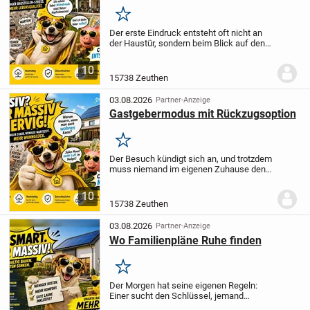
Merken
Der erste Eindruck entsteht oft nicht an
der Haustür, sondern beim Blick auf den
Grundriss: Wo kann das Leben
gemeinsam stattfinden, und wo darf es
10
sich zurückziehen? Bei diesem geplanten
15738 Zeuthen
Zweifamilien...
03.08.2026
Partner-Anzeige
Gastgebermodus mit Rückzugsoption
Merken
Der Besuch kündigt sich an, und trotzdem
muss niemand im eigenen Zuhause den
Rückzug abbrechen. Genau darin liegt die
Stärke dieses geplanten
10
Einfamilienhauses: Auf 165,2 m² entsteht
15738 Zeuthen
ein Wohnkonzept,...
03.08.2026
Partner-Anzeige
Wo Familienpläne Ruhe finden
Merken
Der Morgen hat seine eigenen Regeln:
Einer sucht den Schlüssel, jemand
braucht Ruhe und in der Küche beginnt