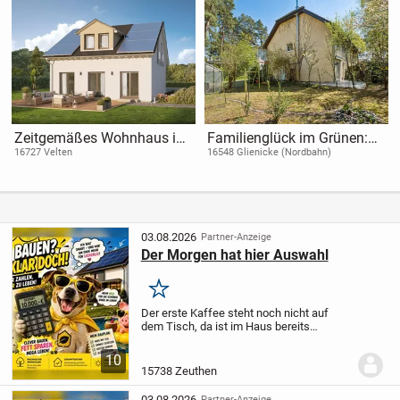
Zeitgemäßes Wohnhaus in
Familienglück im Grünen:
Velten mit moderner
Charmantes Reihenendhaus
16727 Velten
16548 Glienicke (Nordbahn)
Architektur und stilvollem,
mit Sauna & Kamin in
funktionalem Design.
Glienicke/Nordbahn
03.08.2026
Partner-Anzeige
Der Morgen hat hier Auswahl
Merken
Der erste Kaffee steht noch nicht auf
dem Tisch, da ist im Haus bereits
Bewegung: Jemand startet in den Tag,
jemand sucht Ruhe, und irgendwo
10
entsteht vielleicht schon der Plan fürs
15738 Zeuthen
gemeinsame...
03.08.2026
Partner-Anzeige