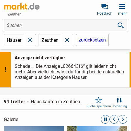
Postfach
mehr
Zeuthen
Suchen
zurücksetzen
Häuser
Zeuthen
schließen
schließen
Anzeige nicht verfügbar
Schade … Die Anzeige „026643f6“ gilt leider nicht
mehr. Aber vielleicht wirst du fündig bei den aktuellen
Anzeigen aus der Kategorie Häuser.
94 Treffer
Haus kaufen in Zeuthen
Suche speichern
Sortierung
Galerie
automatische R
zurückblät
weite